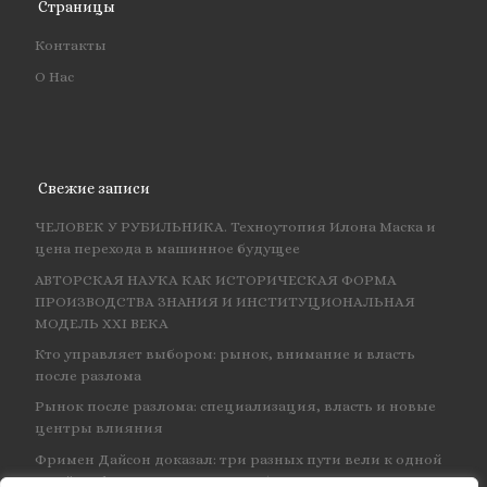
Страницы
Контакты
О Нас
Свежие записи
ЧЕЛОВЕК У РУБИЛЬНИКА. Техноутопия Илона Маска и
цена перехода в машинное будущее
АВТОРСКАЯ НАУКА КАК ИСТОРИЧЕСКАЯ ФОРМА
ПРОИЗВОДСТВА ЗНАНИЯ И ИНСТИТУЦИОНАЛЬНАЯ
МОДЕЛЬ XXI ВЕКА
Кто управляет выбором: рынок, внимание и власть
после разлома
Рынок после разлома: специализация, власть и новые
центры влияния
Фримен Дайсон доказал: три разных пути вели к одной
и той же физике — и навсегда объединил КЭД