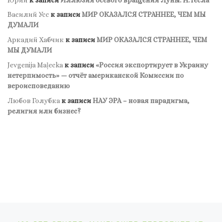
Василий Усс
к записи
МИР ОКАЗАЛСЯ СТРАННЕЕ, ЧЕМ МЫ
ДУМАЛИ
Аркадий Хабчик
к записи
МИР ОКАЗАЛСЯ СТРАННЕЕ, ЧЕМ
МЫ ДУМАЛИ
Jevgenija Maļecka
к записи
«Россия экспортирует в Украину
нетерпимость» — отчёт американской Комиссии по
вероисповеданию
Любов Голубка
к записи
НАУ ЭРА – новая парадигма,
религия или бизнес?
Навигация по записям
Предыдущая запись