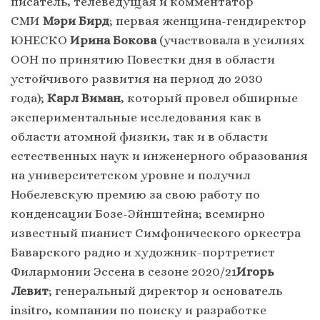
писатель, телеведущая и комментатор
СМИ
Мэри Бирд
; первая женщина-гендиректор
ЮНЕСКО
Ирина Бокова
(участвовала в усилиях
ООН по принятию Повестки дня в области
устойчивого развития на период до 2030
года);
Карл Виман
, который провел обширные
экспериментальные исследования как в
области атомной физики, так и в области
естественных наук и инженерного образования
на университетском уровне и получил
Нобелевскую премию за свою работу по
конденсации Бозе-Эйнштейна; всемирно
известный пианист Симфонического оркестра
Баварского радио и художник-портретист
Филармонии Эссена в сезоне 2020/21
Игорь
Левит
; генеральный директор и основатель
insitro, компании по поиску и разработке