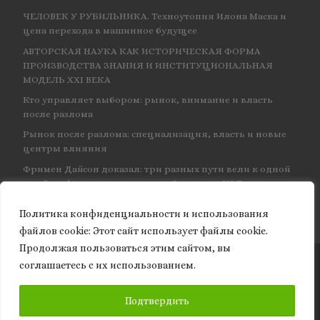
ЧЕЛОВЕК У РУБИЛЬНИКА. Техноутопия Илона Маска и
цена перехода в машинное будущее
АВТОРСКАЯ НАУКА КАК ИСТОРИЧЕСКАЯ ФОРМА
ПРОИЗВОДСТВА ЗНАНИЯ И ИНСТИТУЦИОНАЛЬНАЯ
МОДЕЛЬ XXI ВЕКА
Кто управляет выбором: рынок, внимание и власть
после разлома
Рынок после разлома: специализация, власть и новые
центры влияния
Фримен Дайсон доказал: три разных пути вели к одной
и той же физике — и навсегда объединил КЭД
Политика конфиденциальности и использования
файлов сookie: Этот сайт использует файлы cookie.
Продолжая пользоваться этим сайтом, вы
соглашаетесь с их использованием.
© 2026
Granite of science
– Все права защищены
ПОДПИСАТЬСЯ
Подтвердить