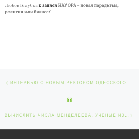
Любов Голубка
к записи
НАУ ЭРА – новая парадигма,
религия или бизнес?
Навигация по записям
Предыдущая запись
ИНТЕРВЬЮ С НОВЫМ РЕКТОРОМ ОДЕССКОГО ЭКОНОМИЧЕСКОГО А. КОВАЛЁВЫМ
ОБРАТНО К СПИСКУ ЗАП
С
ВЫЧИСЛИТЬ ЧИСЛА МЕНДЕЛЕЕВА. УЧЕНЫЕ ИЗ СКОЛКОВО ВЫВЕЛИ ФОРМУЛУ