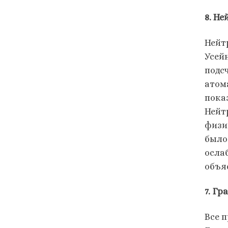
8. Не
Нейт
Усейн
подс
атом
пока
Нейт
физи
был
осла
объя
7. Г
Все 