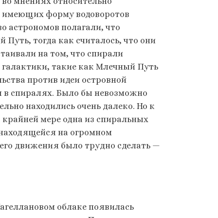
ь во мнениях относительно
, имеющих форму водоворотов
 астрономов полагали, что
Путь, тогда как считалось, что они
таивали на том, что спирали
 галактики, такие как Млечный Путь
ьства против идеи островной
 в спиралях. Было бы невозможно
льно находились очень далеко. Но к
о крайней мере одна из спиральных
 находящейся на огромном
его движения было трудно сделать —
Магеллановом облаке появилась