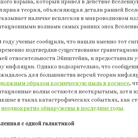
шого взрыва, который привел в действие Вселенную
лярная теория, объясняющая детали ранней Всел
сказывает наличие всплесков в микроволновом и
итационными волнами самых ранних эпох Вселенн
14 году ученые сообщили, что нашли именно тот си
временно подтвердив существование гравитацион
ией относительности Эйнштейна, и предоставили у
зу инфляции. Однако подозрительно, что сообщенн
ожидалось для большинства версий теории инфляц
 должным образом космическую пыль в космосе
, 
итационные волны остаются неоткрытыми, хотя их
икшие в таких катастрофических событиях, как с
и
неоднократно обнаружены в последние годы
.
селенная с одной галактикой