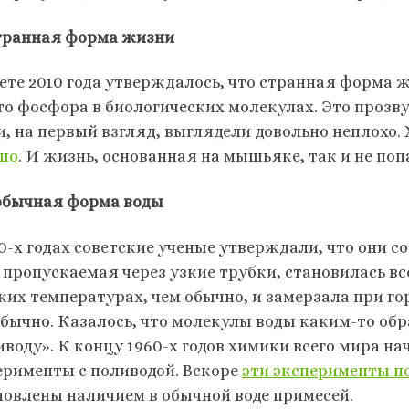
Странная форма жизни
чете 2010 года утверждалось, что странная форма
то фосфора в биологических молекулах. Это прозву
и, на первый взгляд, выглядели довольно неплохо. 
шо
. И жизнь, основанная на мышьяке, так и не поп
еобычная форма воды
60-х годах советские ученые утверждали, что они 
, пропускаемая через узкие трубки, становилась вс
ких температурах, чем обычно, и замерзала при го
обычно. Казалось, что молекулы воды каким-то об
иводу». К концу 1960-х годов химики всего мира н
ерименты с поливодой. Вскоре
эти эксперименты п
ловлены наличием в обычной воде примесей.