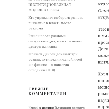
что у
ИНСТИТУЦИОНАЛЬНАЯ
Ошиб
МОДЕЛЬ XXI ВЕКА
испр
Кто управляет выбором: рынок,
внимание и власть после
разлома
Тем 
шуми
Рынок после разлома:
специализация, власть и новые
прос
центры влияния
Дока
Фримен Дайсон доказал: три
може
разных пути вели к одной и той
выгл
же физике — и навсегда
объединил КЭД
Хотя
напо
моше
СВЕЖИЕ
КОММЕНТАРИИ
рамк
науч
опров
Юрий
к записи
Иллюзия осевого