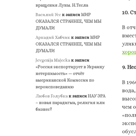
вращения Луны. Н.Тесла
10. 
Василий Усс
к записи
МИР
ОКАЗАЛСЯ СТРАННЕЕ, ЧЕМ МЫ
В от
ДУМАЛИ
вмес
Аркадий Хабчик
к записи
МИР
улик
ОКАЗАЛСЯ СТРАННЕЕ, ЧЕМ МЫ
ДУМАЛИ
хоро
Jevgenija Maļecka
к записи
9. Н
«Россия экспортирует в Украину
нетерпимость» — отчёт
американской Комиссии по
В 19
вероисповеданию
вода
Любов Голубка
к записи
НАУ ЭРА
высо
– новая парадигма, религия или
чем 
бизнес?
«пол
эксп
обус