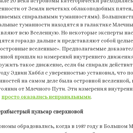
чале 20 века астрономы категорически расходилис
енности от Земли нечетких облакоподобных пятен
ываемых спиральными туманностями). Большинство
альные туманности находятся в галактике Млечный 
авляют всю Вселенную. Но некоторые эксперты нас
дятся гораздо дальше и представляют собой целые
«островные вселенные». Предполагаемые доказател
енной пришли из измерений внутреннего движения
ружить такое движение, если бы спирали действите
 году Эдвин Хаббл с уверенностью установил, что п
нностей на самом деле была островной вселенной,
тоянии от Млечного Пути. Эти измерения внутренн
и
просто оказались неправильными
.
верхбыстрый пульсар сверхновой
ономы обрадовались, когда в 1987 году в Большом 