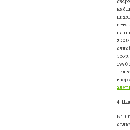
свер
набл
нахо
оста
на п
2000
одно
теори
1990
телес
свер
элек
4. П
В 19
отли