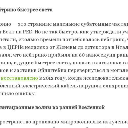
йтрино быстрее света
рино — это странные маленькие субатомные частиц
 Болт на PED. Но не так быстро, как утверждали уче
читали, сколько времени потребовалось нейтрино,
а в ЦЕРНе недалеко от Женевы до детектора в Ита
зали, что нейтрино прибыли на 60 наносекунд раньш
рино, идущие быстрее света, попали в заголовки г
ков и заставив Эйнштейна перевернуться в могиле
о
восстановлено
в 2012 году, когда исследовательск
бленный электрический кабель нарушил синхрониз
снило ошибку.
равитационные волны из ранней Вселенной
пространство пронизано микроволновым излучение