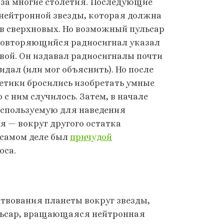
 за многие столетия. Последующие
нейтронной звезды, которая должна
в сверхновых. Но возможный пульсар
о повторяющийся радиосигнал указал
овой. Он издавал радиосигналы почти
идал (или мог объяснить). Но после
ретики бросились изобретать умные
 с ним случилось. Затем, в начале
(используемую для наведения
ся — вокруг другого остатка
 самом деле был
причудой
оса.
ствования планеты вокруг звезды,
ульсар, вращающаяся нейтронная