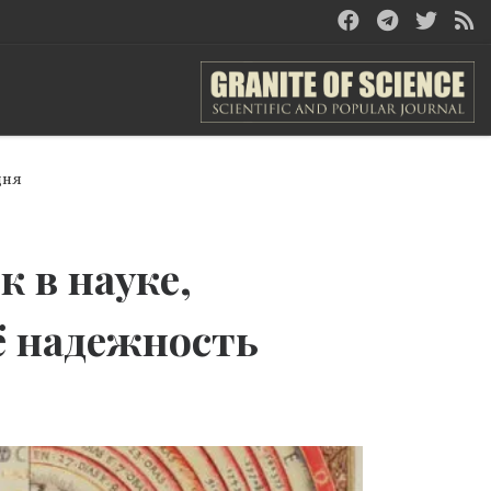
дня
 в науке,
ё надежность