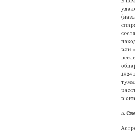
В на
удал
(наз
спир
сост
нахо
или 
всел
обна
1924
тума
расс
и он
5. С
Астр