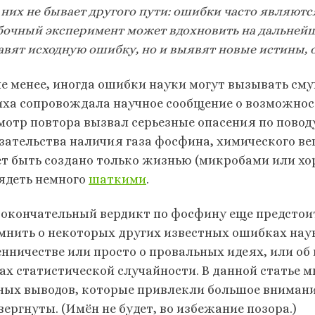
 них не бывает другого пути: ошибки часто являют
очный эксперимент может вдохновить на дальнейш
авят исходную ошибку, но и выявят новые истины, о
не менее, иногда ошибки науки могут вызывать см
ха сопровождала научное сообщение о возможност
мотр повтора вызвал серьезные опасения по поводу
зательства наличия газа фосфина, химического в
т быть создано только жизнью (микробами или х
ядеть немного
шаткими
.
 окончательный вердикт по фосфину еще предстоит
мнить о некоторых других известных ошибках наук
нничестве или просто о провальных идеях, или о
ах статистической случайности. В данной статье 
ных выводов, которые привлекли большое внимани
ергнуты. (Имён не будет, во избежание позора.)