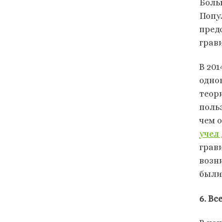
Боль
Попу
пред
грав
В 20
одно
теор
поль
чем 
учел
грав
возн
был
6. В