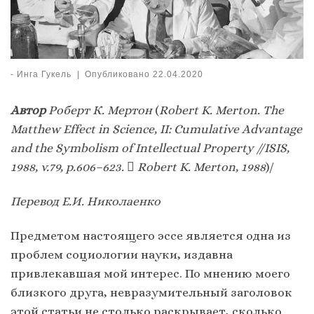
-
Инга Гукель
|
Опубликовано
22.04.2020
Автор
Роберт К. Мертон
(
Robert K. Merton. The
Matthew Effect in Science, II: Cumulative Advantage
and the Symbolism of Intellectual Property //ISIS,
1988, v.79, p.606–623.

Robert K. Merton, 1988
)/
Перевод Е.И.
Николаенко
Предметом настоящего эссе является одна из
проблем социологии науки, издавна
привлекавшая мой интерес. По мнению моего
близкого друга, невразумительный заголовок
этой статьи не столько раскрывает, сколько