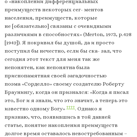
о «накоплении дифференциальных
преимуществ некоторых сег- ментов
населения, преимуществ, которые
не [обязательно] связаны с очевидными
различиями в способностях» (Merton, 1973, p.428
[1942]). Я покривил бы душой, да и просто
поступил бы нечестно, если бы ска- зал, что
сегодня этот текст для меня так же
непонятен, как непонятна была
приснопамятная своей загадочностью
поэма «Сорделло» своему создателю Роберту
Браунингу, когда он признался: «Когда я писал
это, Бог и я знали, что это значит, а теперь это
††††
известно одному Богу»
. Однако я
признаю, что, появившись в той давней
статье, понятие накопления преимуществ
долгое время оставалось невостребованным –