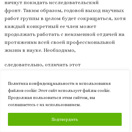
начнут покидать исследовательский
фронт. Таким образом, годовой выход научных
работ группы в целом будет сокращаться, хотя
каждый конкретный ее член может
продолжать работать с неизменной отдачей на
протяжении всей своей профессиональной
жизни в науке. Необходимо,
следовательно, отличать этот
эффект (смертности на научном фронте. –
Р.М.
) от каких бы то ни было различий в
Политика конфиденциальности и использования
фактических нормах отдачи в зависимости от
файлов сookie: Этот сайт использует файлы cookie.
возраста среди тех, кто остается на этом
Продолжая пользоваться этим сайтом, вы
†††††††
фронте»
.
соглашаетесь с их использованием.
ПОДПИСАТЬСЯ
Что касается эффекта Матфея и связанного с
Подтвердить
ним накопления пре- имуществ, то: