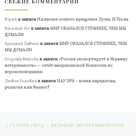
СВЕЖИЕ КОММЕНТАРИИ
Юрий
к записи
Иллюзия осевого вращения Луны. Н.Тесла
Василий Усс
к записи
МИР ОКАЗАЛСЯ СТРАННЕЕ, ЧЕМ МЫ
ДУМАЛИ
Аркадий Хабчик
к записи
МИР ОКАЗАЛСЯ СТРАННЕЕ, ЧЕМ
МЫ ДУМАЛИ
Jevgenija Maļecka
к записи
«Россия экспортирует в Украину
нетерпимость» — отчёт американской Комиссии по
вероисповеданию
Любов Голубка
к записи
НАУ ЭРА – новая парадигма,
религия или бизнес?
Навигация по записям
Предыдущая запись
ГЕНРИХ ГЕРЦ – ВЕЛИКИЙ ЭКСПЕРИМЕНТАТОР И ПРАОТЕЦ МОБИЛЬНЫХ ТЕЛЕФОНОВ