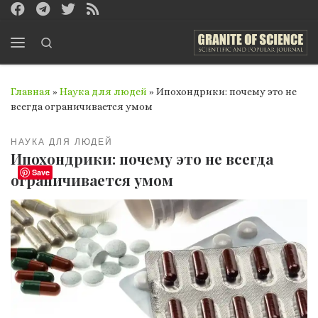
Перейти к содержимому
Search
Меню
Главная
»
Наука для людей
»
Ипохондрики: почему это не
всегда ограничивается умом
НАУКА ДЛЯ ЛЮДЕЙ
Ипохондрики: почему это не всегда
Save
ограничивается умом