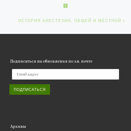
ОБРАТНО К СПИСКУ ЗАП
С
ИСТОРИЯ АНЕСТЕЗИИ, ОБЩЕЙ И МЕСТНОЙ
Подписаться на обновления по эл. почте
Email адрес
ПОДПИСАТЬСЯ
Архивы