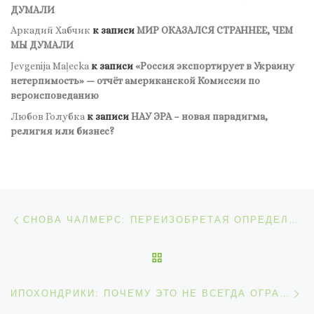
ДУМАЛИ
Аркадий Хабчик
к записи
МИР ОКАЗАЛСЯ СТРАННЕЕ, ЧЕМ
МЫ ДУМАЛИ
Jevgenija Maļecka
к записи
«Россия экспортирует в Украину
нетерпимость» — отчёт американской Комиссии по
вероисповеданию
Любов Голубка
к записи
НАУ ЭРА – новая парадигма,
религия или бизнес?
Навигация по записям
Предыдущая запись
СНОВА ЧАЛМЕРС: ПЕРЕИЗОБРЕТАЯ ОПРЕДЕЛЕНИЕ РЕАЛЬНОСТИ
ОБРАТНО К СПИСКУ ЗАП
С
ИПОХОНДРИКИ: ПОЧЕМУ ЭТО НЕ ВСЕГДА ОГРАНИЧИВАЕТСЯ УМОМ