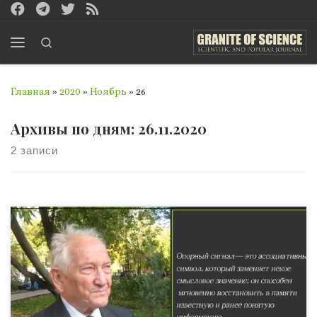
Перейти к содержимому
Search
Меню
Главная
»
2020
»
Ноябрь
»
26
Архивы по дням:
26.11.2020
2 записи
Опорный сигнал— это ассоциативный символ, который
заменяет некое смысловое значение; он способен
мгновенно восстановить в памяти известную и ранее
понятую информацию. В. Ф. Шаталов «Донецк был
когда-то дидактической Меккой, —
говорит руководитель Школы-студии Шаталова