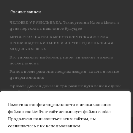
Свежие записи
ЧЕЛОВЕК У РУБИЛЬНИКА. Техноутопия Илона Маска и
цена перехода в машинное будущее
АВТОРСКАЯ НАУКА КАК ИСТОРИЧЕСКАЯ ФОРМА
ПРОИЗВОДСТВА ЗНАНИЯ И ИНСТИТУЦИОНАЛЬНАЯ
МОДЕЛЬ XXI ВЕКА
Кто управляет выбором: рынок, внимание и власть
после разлома
Рынок после разлома: специализация, власть и новые
центры влияния
Фримен Дайсон доказал: три разных пути вели к одной
и той же физике — и навсегда объединил КЭД
Политика конфиденциальности и использования
файлов сookie: Этот сайт использует файлы cookie.
Продолжая пользоваться этим сайтом, вы
соглашаетесь с их использованием.
© 2026
Granite of science
– Все права защищены