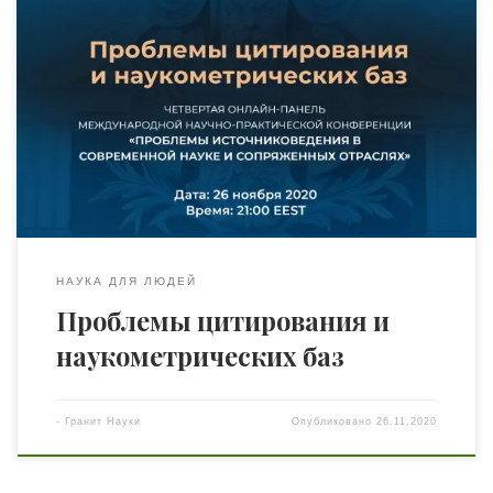
С 23 по 27 ноября проходит международная научно-
практическая конференция «Проблемы и аспекты
источниковедения в современной науке и
сопряженных отраслях». Сегодня, 26 ноября, состоится
четвертая онлайн-панель конференции (в 21:00 по
киевскому времени/ в 22:00 по московскому). Тема
дискуссии для ведущих экспертов из разных областей
деятельности и исследований: цитирование и
наукометрические базы. […]
НАУКА ДЛЯ ЛЮДЕЙ
Проблемы цитирования и
наукометрических баз
-
Гранит Науки
Опубликовано
26.11.2020