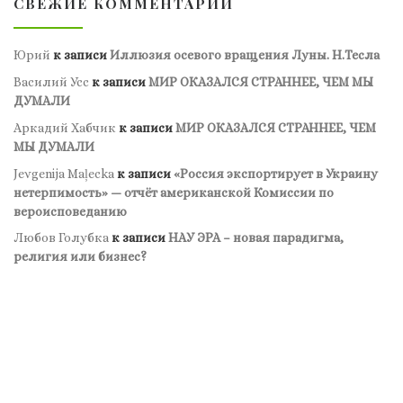
СВЕЖИЕ КОММЕНТАРИИ
Юрий
к записи
Иллюзия осевого вращения Луны. Н.Тесла
Василий Усс
к записи
МИР ОКАЗАЛСЯ СТРАННЕЕ, ЧЕМ МЫ
ДУМАЛИ
Аркадий Хабчик
к записи
МИР ОКАЗАЛСЯ СТРАННЕЕ, ЧЕМ
МЫ ДУМАЛИ
Jevgenija Maļecka
к записи
«Россия экспортирует в Украину
нетерпимость» — отчёт американской Комиссии по
вероисповеданию
Любов Голубка
к записи
НАУ ЭРА – новая парадигма,
религия или бизнес?