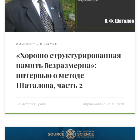
(Москва) Сергей Виноградов. – К Виктору Фёдоровичу
приезжали не только со всего Союза, но и, например, из
[…]
ЛИЧНОСТЬ В НАУКЕ
«Хорошо структурированная
память безразмерна»:
интервью о методе
Шаталова, часть 2
-
Анастасия Гужва
Опубликовано
26.11.2020