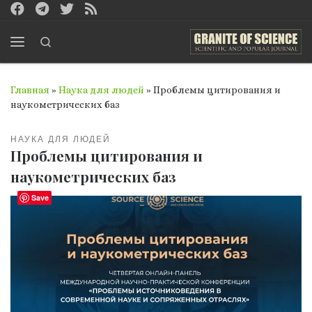
Перейти к содержимому
Search
Меню
Главная
»
Наука для людей
»
Проблемы цитирования и
наукометрических баз
НАУКА ДЛЯ ЛЮДЕЙ
Проблемы цитирования и
наукометрических баз
Save