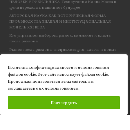
ЧЕЛОВЕК У РУБИЛЬНИКА. Техноутопия Илона Маска и
цена перехода в машинное будущее
АВТОРСКАЯ НАУКА КАК ИСТОРИЧЕСКАЯ ФОРМА
ПРОИЗВОДСТВА ЗНАНИЯ И ИНСТИТУЦИОНАЛЬНАЯ
МОДЕЛЬ XXI ВЕКА
Кто управляет выбором: рынок, внимание и власть
после разлома
Рынок после разлома: специализация, власть и новые
центры влияния
Политика конфиденциальности и использования
файлов сookie: Этот сайт использует файлы cookie.
Продолжая пользоваться этим сайтом, вы
соглашаетесь с их использованием.
© 2026
Granite of science
– Все права защищены
ПОДПИСАТЬСЯ
Подтвердить