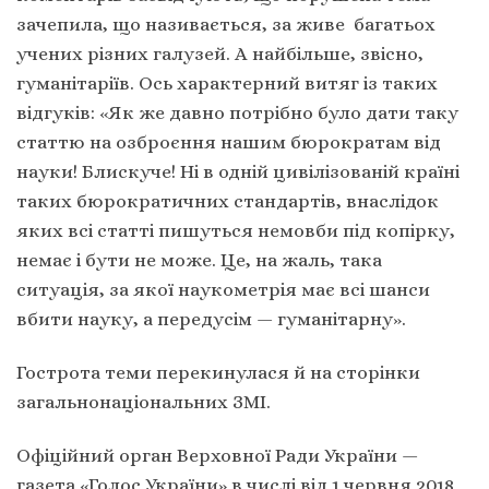
зачепила, що називається, за живе багатьох
учених різних галузей. А найбільше, звісно,
гуманітаріїв. Ось характерний витяг із таких
відгуків: «Як же давно потрібно було дати таку
статтю на озброєння нашим бюрократам від
науки! Блискуче! Ні в одній цивілізованій країні
таких бюрократичних стандартів, внаслідок
яких всі статті пишуться немовби під копірку,
немає і бути не може. Це, на жаль, така
ситуація, за якої наукометрія має всі шанси
вбити науку, а передусім — гуманітарну».
Гострота теми перекинулася й на сторінки
загальнонаціональних ЗМІ.
Офіційний орган Верховної Ради України —
газета «Голос України» в числі від 1 червня 2018