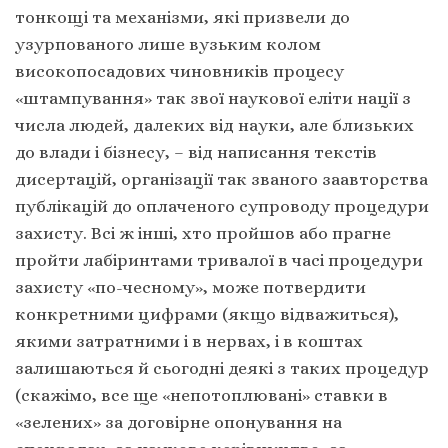
тонкощі та механізми, які призвели до
узурпованого лише вузьким колом
високопосадових чиновників процесу
«штампування» так звої наукової еліти нації з
числа людей, далеких від науки, але близьких
до влади і бізнесу, – від написання текстів
дисертацій, організації так званого заавторства
публікацій до оплаченого супроводу процедури
захисту. Всі ж інші, хто пройшов або прагне
пройти лабіринтами тривалої в часі процедури
захисту «по-чесному», може потвердити
конкретними цифрами (якщо відважиться),
якими затратними і в нервах, і в коштах
залишаються й сьогодні деякі з таких процедур
(скажімо, все ще «непотоплювані» ставки в
«зелених» за договірне опонування на