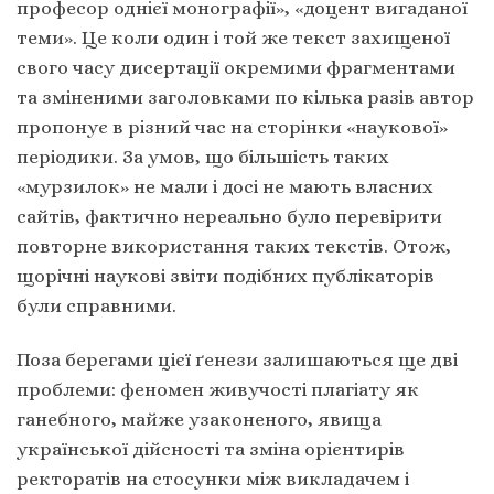
професор однієї монографії», «доцент вигаданої
теми». Це коли один і той же текст захищеної
свого часу дисертації окремими фрагментами
та зміненими заголовками по кілька разів автор
пропонує в різний час на сторінки «наукової»
періодики. За умов, що більшість таких
«мурзилок» не мали і досі не мають власних
сайтів, фактично нереально було перевірити
повторне використання таких текстів. Отож,
щорічні наукові звіти подібних публікаторів
були справними.
Поза берегами цієї ґенези залишаються ще дві
проблеми: феномен живучості плагіату як
ганебного, майже узаконеного, явища
української дійсності та зміна орієнтирів
ректоратів на стосунки між викладачем і