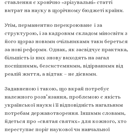
ставлення є хронічно «зрізувальні» статті
витрат на науку в щорічному бюджеті країни.
Утім, перманентно перекроюване і за
структурою, і за кадровим складом міносвіти з
його щораз новими очільниками таки береться
за нові реформи. Однак, як засвідчує практика,
більшість із них знову виходять на загал
поспішними, безсистемними, відірваними від
реалій життя, а відтак – не дієвими.
Задавненою і такою, що вкрай потребує
належного розв’язання, проблемою є якість
української науки і її відповідність нагальним
потребам державотворення. Іншими словами,
йдеться про «святая святих» для кожного, хто
переступає поріг наукової чи навчальної