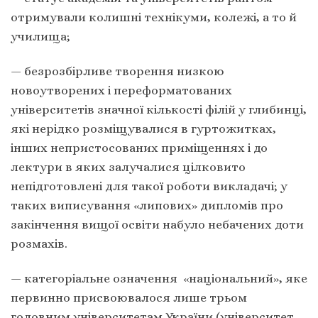
отримували колишні технікуми, колежі, а то й
училища;
— безрозбірливе творення низкою
новоутворених і переформатованих
університетів значної кількості філій у глибинці,
які нерідко розміщувалися в гуртожитках,
інших непристосованих приміщеннях і до
лектури в яких залучалися цілковито
непідготовлені для такої роботи викладачі; у
таких виписування «липових» дипломів про
закінчення вищої освіти набуло небачених доти
розмахів.
— категоріальне означення «національний», яке
первинно присвоювалося лише трьом
головним університетам України (університет