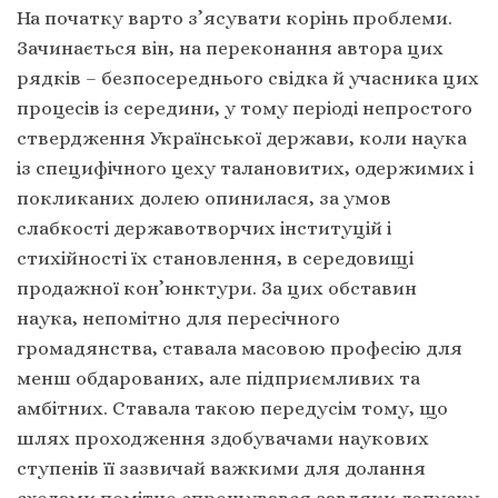
На початку варто з’ясувати корінь проблеми.
Зачинається він, на переконання автора цих
рядків – безпосереднього свідка й учасника цих
процесів із середини, у тому періоді непростого
ствердження Української держави, коли наука
із специфічного цеху талановитих, одержимих і
покликаних долею опинилася, за умов
слабкості державотворчих інституцій і
стихійності їх становлення, в середовищі
продажної кон’юнктури. За цих обставин
наука, непомітно для пересічного
громадянства, ставала масовою професію для
менш обдарованих, але підприємливих та
амбітних. Ставала такою передусім тому, що
шлях проходження здобувачами наукових
ступенів її зазвичай важкими для долання
сходами помітно спрощувався завдяки допуску