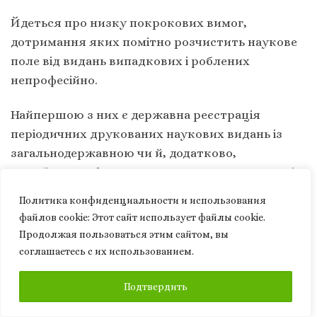
Йдеться про низку покрокових вимог,
дотримання яких помітно розчистить наукове
поле від видань випадкових і роблених
непрофесійно.
Найпершою з них є державна реєстрація
періодичних друкованих наукових видань із
загальнодержавною чи й, додатково,
зарубіжною сферою їх розповсюдження. Нині
ця не обтяжлива в часі і коштах процедура
Политика конфиденциальности и использования
здійснюється Міністерством юстиції України.
файлов сookie: Этот сайт использует файлы cookie.
Продолжая пользоваться этим сайтом, вы
Одним із необхідних кроків входження до
соглашаетесь с их использованием.
світового інформаційного простору є
присутність того чи того наукового журналу у
ПОДПИСАТЬСЯ
Подтвердить
міжнародній інформаційній системи