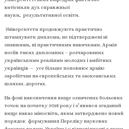
витіснили дух справжньої
науки, результативної освіти.
Університети продовжують практично
штампувати дипломи, не підтверджені ні
знаннями, ні практичними навичками. Армія
носіїв таких дипломних – розчарованих
українськими реаліями молодих і амбітних
українців — усе більше поповнює армію
заробітчан на європейських та заокеанських
шляхах-дорогах.
На фоні накопичення вище означених больових
точок на початку 2018 року і з’явився згаданий
вище наказ міносвіти, яким затверджено новий
порядок формування Переліку наукових
фахових видань України і у відповідності з яким