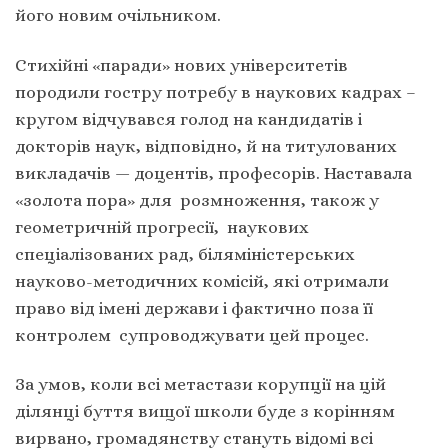
його новим очільником.
Стихійні «паради» нових університетів
породили гостру потребу в наукових кадрах –
кругом відчувався голод на кандидатів і
докторів наук, відповідно, й на титулованих
викладачів — доцентів, професорів. Наставала
«золота пора» для розмноження, також у
геометричній прогресії, наукових
спеціалізованих рад, біляміністерських
науково-методичних комісій, які отримали
право від імені держави і фактично поза її
контролем супроводжувати цей процес.
За умов, коли всі метастази корупції на цій
ділянці буття вищої школи буде з корінням
вирвано, громадянству стануть відомі всі