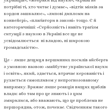
українців», «жебраки від науки», «країні не
потрібні ті, хто читає і думає», «відтік мізків за
кордон зашкалює», «липові дипломи на
конвейєрі», «плагіатори в законі» тощо. Є й
категоричніші: «Серйозність і навіть трагізм
ситуації з наукою в Україні все ще не
усвідомлюється ні владою, ні широкою
громадськістю».
Це – лише дещиця вершинних посилів айсберга
з умовною назвою «майбутнє української науки
і освіти», який, здається, втрачає керованість і
рухається самопливом у непрогнозованому
напрямку. Вражає лише реакція вищих щаблів
влади: або там про це знають і з цим
змирилися, або вважають, що це проблема не
першорядна, отож, почекає. Свідченням такого