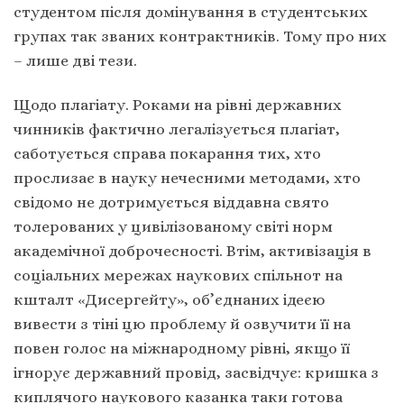
студентом після домінування в студентських
групах так званих контрактників. Тому про них
– лише дві тези.
Щодо плагіату. Роками на рівні державних
чинників фактично легалізується плагіат,
саботується справа покарання тих, хто
прослизає в науку нечесними методами, хто
свідомо не дотримується віддавна свято
толерованих у цивілізованому світі норм
академічної доброчесності.
Втім, активізація в
соціальних мережах наукових спільнот на
кшталт «Дисергейту», об’єднаних ідеєю
вивести з тіні цю проблему й озвучити її на
повен голос на міжнародному рівні, якщо її
ігнорує державний провід, засвідчує: кришка з
киплячого наукового казанка таки готова