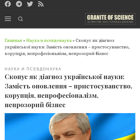
Перейти к содержимому
Search
Меню
Главная
»
Наука и псевдонаука
»
Скопус як діагноз
української науки: Замість оновлення – пристосуванство,
корупція, непрофесіоналізм, непрозорий бізнес
НАУКА И ПСЕВДОНАУКА
Скопус як діагноз української науки:
Замість оновлення – пристосуванство,
корупція, непрофесіоналізм,
непрозорий бізнес