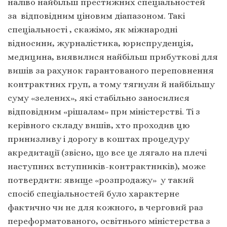
наліво найбільш престижних спеціальностей
за відповідним ціновим діапазоном. Такі
спеціальності , скажімо, як міжнародні
відносини, журналістика, юриспруденція,
медицина, виявилися найбільш прибуткові для
вишів за рахунок гарантованого переповнення
контрактних груп, а тому тягнули й найбільшу
суму «зелених», які стабільно заносилися
відповідним «рішалам» при міністерстві. Ті з
керівного складу вишів, хто проходив цю
принизливу і дорогу в коштах процедуру
акредитації (звісно, що все це лягало на плечі
наступних вступників-контрактників), може
потвердити: явище «розпродажу» у такий
спосіб спеціальностей було характерне
фактично чи не для кожного, в черговий раз
переформатованого, освітнього міністерства з