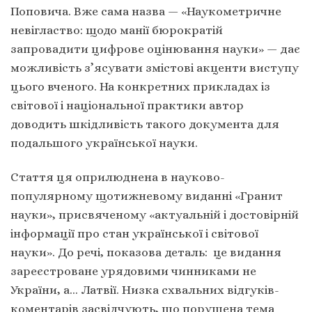
Поповича. Вже сама назва — «Наукометричне
невігластво: щодо манії бюрократій
запровадити цифрове оцінювання науки» — дає
можливість з’ясувати змістові акценти виступу
цього вченого. На конкретних прикладах із
світової і національної практики автор
доводить шкідливість такого документа для
подальшого української науки.
Стаття ця оприлюднена в науково-
популярному щотижневому виданні «Гранит
науки», присвяченому «актуальній і достовірній
інформації про стан української і світової
науки». До речі, показова деталь: це видання
зареєстроване урядовими чинниками не
України, а… Латвії. Низка схвальних відгуків-
коментарів засвідчують, що порушена тема