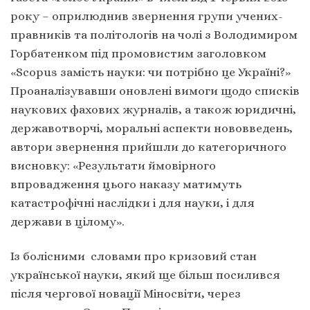
року – оприлюднив звернення групи учених-
правників та політологів на чолі з Володимиром
Горбатенком під промовистим заголовком
«Scopus замість науки: чи потрібно це Україні?»
Проаналізувавши оновлені вимоги щодо списків
наукових фахових журналів, а також юридичні,
державотворчі, моральні аспекти нововведень,
автори звернення прийшли до категоричного
висновку: «Результати ймовірного
впровадження цього наказу матимуть
катастрофічні наслідки і для науки, і для
держави в цілому».
Із болісними словами про кризовий стан
української науки, який ще більш посилився
після чергової новації Міносвіти, через