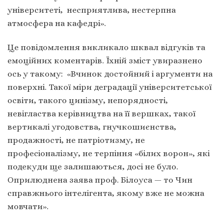
університеті, несприятлива, нестерпна
атмосфера на кафедрі».
Це повідомлення викликало шквал відгуків та
емоційних коментарів. Їхній зміст увиразнено
ось у такому: «Вчинок достойний і аргументи на
поверхні. Такої міри деградації університетської
освіти, такого цинізму, непорядності,
невігластва керівництва на її вершках, такої
вертикалі угодовства, гнучкошиєнства,
продажності, не патріотизму, не
професіоналізму, не терпіння «білих ворон», які
подекуди ще залишаються, досі не було.
Оприлюднена заява проф. Білоуса — то Чин
справжнього інтелігента, якому вже не можна
мовчати».