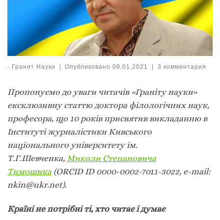
-
Гранит Науки
|
Опубликовано
09.01.2021
|
3 комментария
Пропонуємо до уваги читачів «Граніту науки»
ексклюзивну статтю доктора філологічних наук,
професора, що 10 років присвятив викладанню в
Інституті журналістики Кивського
національного університету ім.
Т.Г.Шевченка,
Миколи Степановича
Тимошика
(
ORCID ID 0000-0002-7011-3022, e-mai
l
:
nkin@ukr.net
).
Країні не потрібні ті, хто читає і думає