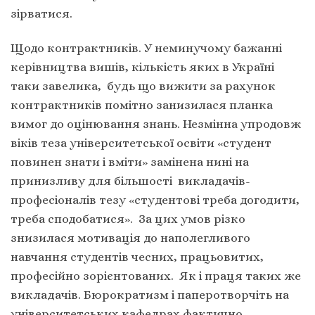
зірватися.
Щодо контрактників. У неминучому бажанні
керівництва вишів, кількість яких в Україні
таки завелика, будь що вижити за рахунок
контрактників помітно занизилася планка
вимог до оцінювання знань. Незмінна упродовж
віків теза університетської освіти «студент
повинен знати і вміти» замінена нині на
принизливу для більшості викладачів-
професіоналів тезу «студентові треба догодити,
треба сподобатися». За цих умов різко
знизилася мотивація до наполегливого
навчання студентів чесних, працьовитих,
професійно зорієнтованих. Як і праця таких же
викладачів. Бюрократизм і паперотворчіть на
університетських кафедрах фактично