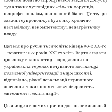
туди таких чужорідних «тіл» як корупція,
непрофесіоналізм, непрозорий бізнес. Це те, що
завжди супроводжує будь-яку хронічно
нестабільну, некомпетентну і непатріотичну
владу.
Ідеться про рубіж тисячоліть: кінець 90-х ХХ-го
– початок 10-х років ХХІ століть. Варто згадати
цю епоху в конкретиці зародження на
українських теренах нечуваного досі
явища
повальної університезації
вищої школи і,
відповідно, різкої девальвації первинного
значення таких понять як «університет»,
«інтелігент», «еліта нації».
Це явище з відомих причин досі не осмислене й