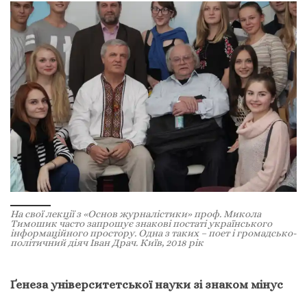
На свої лекції з «Основ журналістики» проф. Микола
Тимошик часто запрошує знакові постаті українського
інформаційного простору. Одна з таких – поет і громадсько-
політичний діяч Іван Драч. Київ, 2018 рік
Ґенеза університетської науки зі знаком мінус