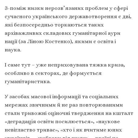
З-поміж низки нерозв’язаних проблем у сфері
сучасного українського державотворення є дві,
які безпосередньо торкаються таких
архіважливих складових гуманітарної аури
нації (за Ліною Костенко), якими є освіта і
наука.
І саме тут – уже неприховувана тяжка криза,
особливо в секторах, де формується
гуманітаристика.
У засобах масової інформації та соціальних
мережах звичними й не раз повторюваними
стали тривожні оціночні твердження на кшталт
«деградація освіти посилюється», «наукове
невігластво триває», «хто і як вчитиме юних