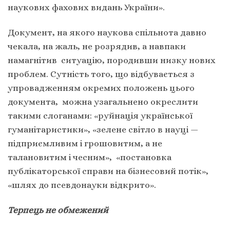
наукових фахових видань України»
.
Документ, на якого наукова спільнота давно
чекала, на жаль, не розрядив, а навпаки
намагнітив ситуацію, породивши низку нових
проблем. Сутність того, що відбувається з
упровадженням окремих положень цього
документа, можна узагальнено окреслити
такими слоганами: «руйнація української
гуманітаристики», «зелене світло в науці —
підприємливим і грошовитим, а не
талановитим і чесним», «постановка
публікаторської справи на бізнесовий потік»,
«шлях до псевдонауки відкрито».
Терпець не обмежений