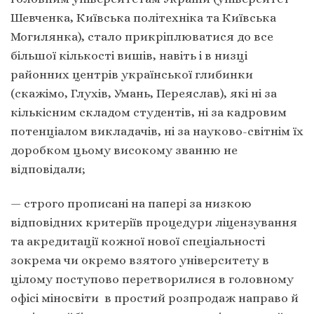
Шевченка, Київська політехніка та Київська
Могилянка), стало прикріплюватися до все
більшої кількості вишів, навіть і в низці
районних центрів української глибинки
(скажімо, Глухів, Умань, Переяслав), які ні за
кількісним складом студентів, ні за кадровим
потенціалом викладачів, ні за науково-світнім їх
доробком цьому високому званню не
відповідали;
— строго прописані на папері за низкою
відповідних критеріїв процедури ліцензування
та акредитації кожної нової спеціальності
зокрема чи окремо взятого університету в
цілому поступово перетворилися в головному
офісі міносвіти в простий розпродаж направо й