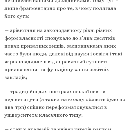
не описане нашими дослідниками. Тому тут –
лише фрагментарно про те, в чому полягала
його суть:
— зрівняння на законодавчому рівні різних
форм власності спонукало до з’яви десятків
нових приватних вишів, засновниками яких
часто були люди, далекі від науки і освіти і такі
ж рівновіддалені від справжньої сутності
призначення та функціонування освітніх
закладів;
— традиційні для пострадянської освіти
педінститути (а таких на кожну область було по
два-три) спішно переформатовувалися в
університети класичного типу;
— статус академій та університетів раптом