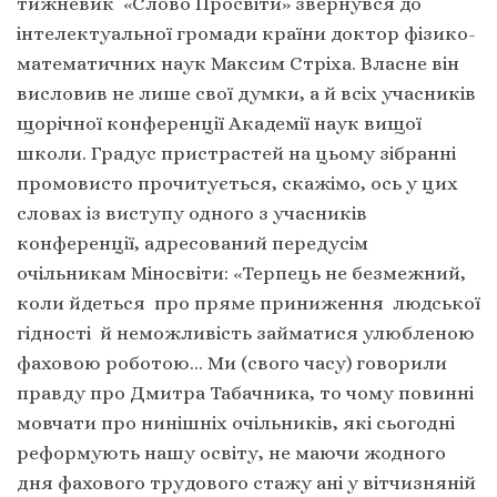
тижневик «Слово Просвіти» звернувся до
інтелектуальної громади країни доктор фізико-
математичних наук Максим Стріха. Власне він
висловив не лише свої думки, а й всіх учасників
щорічної конференції Академії наук вищої
школи. Градус пристрастей на цьому зібранні
промовисто прочитується, скажімо, ось у цих
словах із виступу одного з учасників
конференції, адресований передусім
очільникам Міносвіти: «Терпець не безмежний,
коли йдеться про пряме приниження людської
гідності й неможливість займатися улюбленою
фаховою роботою… Ми (свого часу) говорили
правду про Дмитра Табачника, то чому повинні
мовчати про нинішніх очільників, які сьогодні
реформують нашу освіту, не маючи жодного
дня фахового трудового стажу ані у вітчизняній