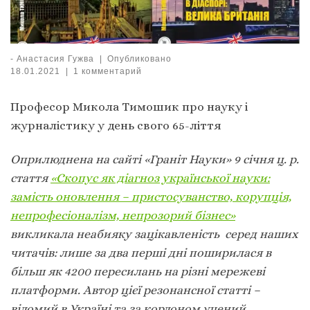
-
Анастасия Гужва
|
Опубликовано
18.01.2021
|
1 комментарий
Професор Микола Тимошик про науку і
журналістику у день свого 65-ліття
Оприлюднена на сайті «Граніт Науки» 9 січня ц. р.
стаття
«Скопус як діагноз української науки:
замість оновлення – пристосуванство, корупція,
непрофесіоналізм, непрозорий бізнес»
викликала неабияку зацікавленість серед наших
читачів: лише за два перші дні поширилася в
більш як 4200 пересилань на різні мережеві
платформи. Автор цієї резонансної статті –
відомий в Україні та за кордоном учений,