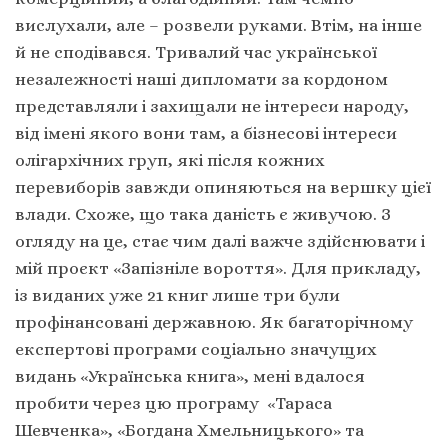
вислухали, але – розвели руками. Втім, на інше
й не сподівався. Тривалий час української
незалежності наші дипломати за кордоном
представляли і захищали не інтереси народу,
від імені якого вони там, а бізнесові інтереси
олігархічних груп, які після кожних
перевиборів завжди опиняються на вершку цієї
влади. Схоже, що така даність є живучою. З
огляду на це, стає чим далі важче здійснювати і
мій проєкт «Запізніле вороття». Для прикладу,
із виданих уже 21 книг лише три були
профінансовані державною. Як багаторічному
експертові програми соціально значущих
видань «Українська книга», мені вдалося
пробити через цю програму «Тараса
Шевченка», «Богдана Хмельницького» та