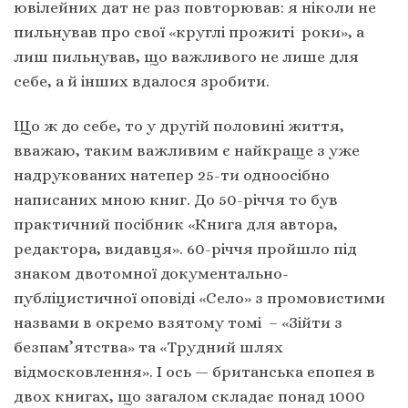
ювілейних дат не раз повторював: я ніколи не
пильнував про свої «круглі прожиті роки», а
лиш пильнував, що важливого не лише для
себе, а й інших вдалося зробити.
Що ж до себе, то у другій половині життя,
вважаю, таким важливим є найкраще з уже
надрукованих натепер 25-ти одноосібно
написаних мною книг. До 50-річчя то був
практичний посібник «Книга для автора,
редактора, видавця». 60-річчя пройшло під
знаком двотомної документально-
публіцистичної оповіді «Село» з промовистими
назвами в окремо взятому томі – «Зійти з
безпам’ятства» та «Трудний шлях
відмосковлення». І ось — британська епопея в
двох книгах, що загалом складає понад 1000