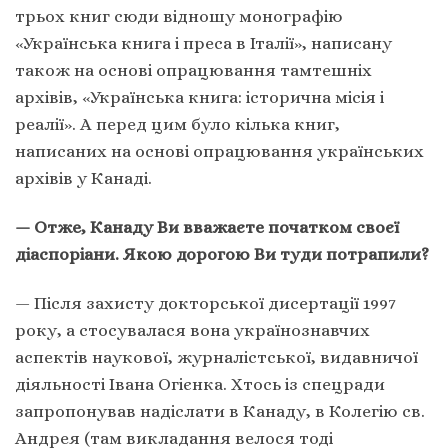
трьох книг сюди відношу монографію
«Українська книга і преса в Італії», написану
також на основі опрацювання тамтешніх
архівів, «Українська книга: історична місія і
реалії». А перед цим було кілька книг,
написаних на основі опрацювання українських
архівів у Канаді.
— Отже, Канаду Ви вважаєте початком своєї
діаспоріани. Якою дорогою Ви туди потрапили?
— Після захисту докторської дисертації 1997
року, а стосувалася вона українознавчих
аспектів наукової, журналістської, видавничої
діяльності Івана Огієнка. Хтось із спецради
запропонував надіслати в Канаду, в Колегію св.
Андрея (там викладання велося тоді