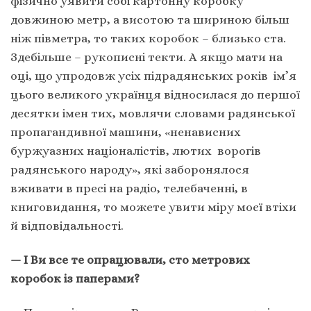
фізично уявити собі картонну коробку
довжиною метр, а висотою та шириною більш
ніж півметра, то таких коробок – близько ста.
Здебільше – рукописні текти. А якщо мати на
оці, що упродовж усіх підрадянських років ім’я
цього великого українця відносилася до першої
десятки імен тих, мовлячи словами радянської
пропагандивної машини, «ненависних
буржуазних націоналістів, лютих ворогів
радянського народу», які заборонялося
вживати в пресі на радіо, телебаченні, в
книговидання, то можете увити міру моєї втіхи
й відповідальності.
— І Ви все те опрацювали, сто метрових
коробок із паперами?