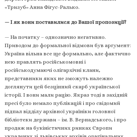
«Тризуб» Анна Фігус-Ралько.
— І як вони поставилися до Вашої пропозиції?
— На початку – однозначно негативно.
Приводом до формальної відмови був аргумент:
Україна вільна все ще формально, але фактично
нею правлять російськомовні і
російськодумаючі олігархічні клани,
представники яких не зможуть належно
доглянути цей безцінний скарб української
історії. І вони мали рацію. Якраз тоді в західній
пресі було немало публікацій і про свідомий
підпал відділу архівної україніки головної
бібліотеки держави – ім. В. Вернадського, і про
продаж на букіністичних ринках Європи
украдених зі львівських архівів оригінальних