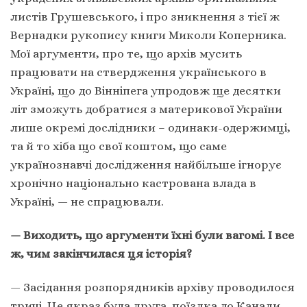
листів Грушевського, і про зникнення з тієї ж
Вернадки рукопису книги Миколи Коперника.
Мої аргументи, про те, що архів мусить
працювати на ствердження українського в
Україні, що до Вінніпега упродовж ще десятки
літ зможуть добратися з материкової України
лише окремі дослідники – одинаки-одержимці,
та й то хіба що свої коштом, що саме
українознавчі дослідження найбільше ігнорує
хронічно національно кастрована влада в
Україні, — не спрацювали.
— Виходить, що аргументи їхні були вагомі. І все
ж, чим закінчилася ця історія?
— Засідання розпорядників архіву проводилося
тричі. Це якраз була друга поїздка до Канади