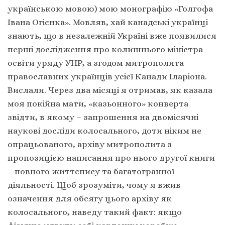
українською мовою) мою монографію «Голгофа
Івана Огієнка». Мовляв, хай канадські українці
знають, що в незалежній Україні вже появилися
перші дослідження про колишнього міністра
освіти уряду УНР, а згодом митрополита
православних українців усієї Канади Іларіона.
Вислали. Через два місяці я отримав, як казала
моя покійна мати, «казьонного» конверта
звідти, в якому – запрошення на двомісячні
наукові досліди колосального, доти ніким не
опрацьованого, архіву митрополита з
пропозицією написання про нього другої книги
– повного життєпису та багатогранної
діяльності. Щоб зрозуміти, чому я вжив
означення для обсягу цього архіву як
колосального, наведу такий факт: якщо