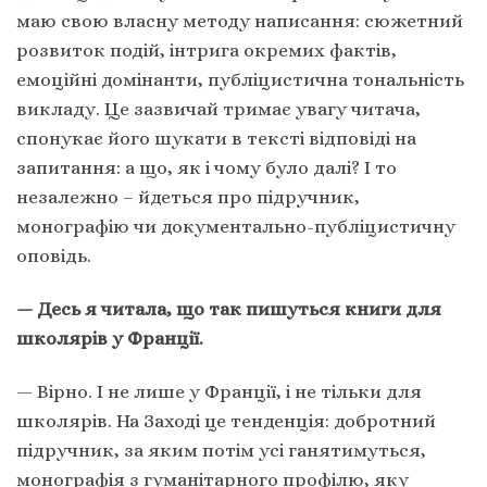
маю свою власну методу написання: сюжетний
розвиток подій, інтрига окремих фактів,
емоційні домінанти, публіцистична тональність
викладу. Це зазвичай тримає увагу читача,
спонукає його шукати в тексті відповіді на
запитання: а що, як і чому було далі? І то
незалежно – йдеться про підручник,
монографію чи документально-публіцистичну
оповідь.
— Десь я читала, що так пишуться книги для
школярів у Франції.
— Вірно. І не лише у Франції, і не тільки для
школярів. На Заході це тенденція: добротний
підручник, за яким потім усі ганятимуться,
монографія з гуманітарного профілю, яку