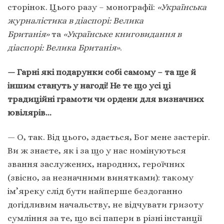
сторінок. Цього разу – монографії:
«Українська
журналістика в діаспорі: Велика
Британія»
та
«Українське книговидання в
діаспорі: Велика Британія»
.
— Гарні які подарунки собі самому – та ще й
іншим стануть у нагоді! Не те що усі ці
традиційні грамоти чи ордени для визначних
ювілярів…
— О, так. Від цього, здається, Бог мене застеріг.
Ви ж знаєте, як і за що у нас номінуються
звання заслужених, народних, героїчних
(звісно, за незначними винятками): такому
ім’яреку слід бути найперше бездоганно
догідливим начальству, не відчувати гризоту
сумління за те, що всі папери в різні інстанції