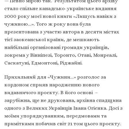
— Певно мірою так. Результатом цього архіву
стало спільне канадсько-українське видання
2000 року моєї нової книги «Лишусь навіки з
чужиною…». Того ж року вона була
презентована з участю автора в десяти містах
тієї заокеанської країни, де мешкають
найбільші організовані громади українців,
зокрема у Вінніпезі, Торонто, Отаві, Монреалі,
Саскатуні, Едмонтоні, Ріджайні.
Прихильний для «Чужини…» розголос за
кордоном сприяв народженню нового
видавничого проєкту. В його основі –
зарубіжна, ще не друкована, архівна спадщина
одного з Великих Українців Івана Огієнка. Досі з
моїми упорядкуванням, передмовами та
примітками побачив світ 21 том цього проєкту.