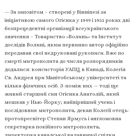
— За заповітом – створені у Вінніпезі за
ініціативою самого Огієнка у 1949 і 1951 роках дві
безпрецедентні організації всеукраїнського
значення – Товариство «Волинь» та Інститут
дослідів Волині, яким первинно автор офіційно
передавав свої недруковані рукописи. Вже по
смерті митрополита до числа розпорядників
додалися: консисторія УАПЦ в Канаді, Колегія
Св. Андрея при Манітобському університеті та
кілька фізичних осіб. З-поміж них — тоді ще
живий старший син Огієнка Анатолій, який
мешкав у Нью-Йорку; найвірніший учень і
послідовник митрополита, декан Колегії отець-
протопресвітер Степан Ярмусь і англомовна
секретарка покійного митрополита,
директорка канадської видавничої спілки