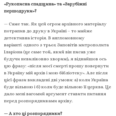
«Рукописна спадщина» та «Зарубіжні
першодруки»?
— Саме так. Як цей огром архівного матеріалу
потрапив до друку в Україні – то майже
детективна історія. В англомовному
варіанті одного з трьох Заповітів митрополита
Іларіона (це саме той, який він писав уже
будучи невиліковно хворим), я віднайшов ось
цю фразу: «після моєї смерті прошу повернути
в Україну мій архів і мою бібліотеку». Але після
цієї фрази викладені дві умови: а) коли Україна
буде вільною і б) коли буде вільною її церква. Це
дало мені вагомий аргумент ставити питання
перед розпорядниками архіву.
— А хто ці розпорядники?