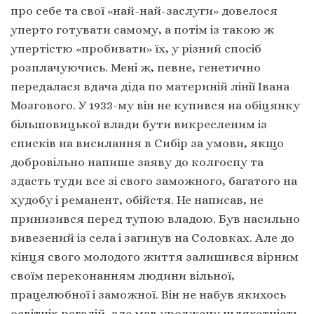
про себе та свої «най-най-заслуги» довелося
уперто готувати самому, а потім із такою ж
упертістю «пробивати» їх, у різний спосіб
розплачуючись. Мені ж, певне, генетично
передалася вдача діда по материній лінії Івана
Мозгового. У 1933-му він не купився на обіцянку
більшовицької влади бути викресленим із
списків на висилання в Сибір за умови, якщо
добровільно напише заяву до колгоспу та
здасть туди все зі свого заможного, багатого на
худобу і реманент, обійстя. Не написав, не
принизився перед тупою владою. Був насильно
вивезений із села і загинув на Соловках. Але до
кінця свого молодого життя залишився вірним
своїм переконанням людини вільної,
працелюбної і заможної. Він не набув якихось
освітніх регалій, але мав уроджену шляхетність