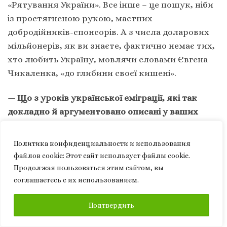
«Рятування України». Все інше – це пошук, ніби
із простягненою рукою, маєтних
добродійників-спонсорів. А з числа доларових
мільйонерів, як ви знаєте, фактично немає тих,
хто любить Україну, мовлячи словами Євгена
Чикаленка, «до глибини своєї кишені».
— Що з уроків української еміграції, які так
докладно й аргументовано описані у ваших
книжках, є повчальним для пересічного
українця на Батьківщині?
Политика конфиденциальности и использования
файлов сookie: Этот сайт использует файлы cookie.
— Із низки таких уроків я б виділив три.
Продолжая пользоваться этим сайтом, вы
соглашаетесь с их использованием.
Перший. Живучість і безперервність
українського друкованого слова (а звідси – і
ПОДПИСАТЬСЯ
Подтвердить
українськомовного ефіру), як важливого