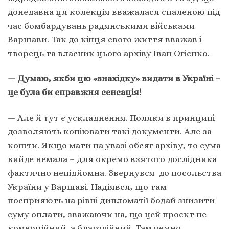
донедавна ця колекція вважалася спаленою під
час бомбардувань радянськими військами
Варшави. Так до кінця свого життя вважав і
творець та власник цього архіву Іван Огієнко.
— Думаю, якби цю «знахідку» видати в Україні –
це була би справжня сенсація!
— Але й тут є ускладнення. Поляки в принципі
дозволяють копіювати такі документи. Але за
кошти. Якщо мати на увазі обсяг архіву, то сума
вийде немала – для окремо взятого дослідника
фактично непідйомна. Звернувся до посольства
України у Варшаві. Надіявся, що там
посприяють на рівні дипломатії бодай знизити
суму оплати, зважаючи на, що цей проєкт не
комерційний, а благодійний. Там чемно