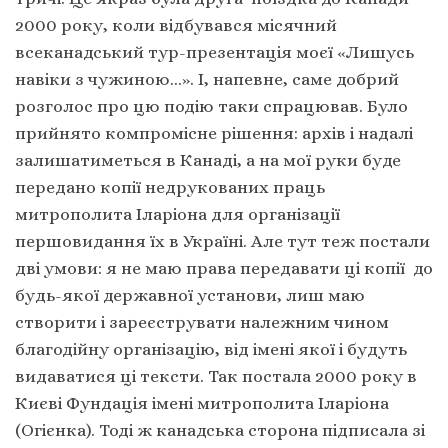
2000 року, коли відбувався місячний
всеканадський тур-презентація моєї «Лишусь
навіки з чужиною…». І, напевне, саме добрий
розголос про цю подію таки спрацював. Було
прийнято компромісне рішення: архів і надалі
залишатиметься в Канаді, а на мої руки буде
передано копії недрукованих праць
митрополита Іларіона для організації
першовидання їх в Україні. Але тут теж постали
дві умови: я не маю права передавати ці копії до
будь-якої державної установи, лиш маю
створити і зареєструвати належним чином
благодійну організацію, від імені якої і будуть
видаватися ці тексти. Так постала 2000 року в
Києві Фундація імені митрополита Іларіона
(Огієнка). Тоді ж канадська сторона підписала зі