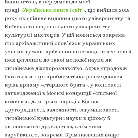
Вашингтоні, в передмові до моєї
праці
«Українська книга і світ»
, що вийшла 2018
року як спільне видання цього університету та
Київського національного університету
культури і мистецтв. У ній мовиться зокрема
про архіважливий обов’язок українських
учених-гуманітаріїв спільно складати все нові й
нові цеглинки до такої молодої науки як
українське діаспорознавство. Адже упродовж
багатьох літ ця проблематика розглядалася
крізь призму «старшого брата», у контексті
затвердженої в Москві концепції «спільної
колиски» для трьох народів. Відтак
другорядності, залежності, загумінковості
української культури і науки в цілому й
українського друкарства, в тім числі
зарубіжного, зокрема. Крім названих вище