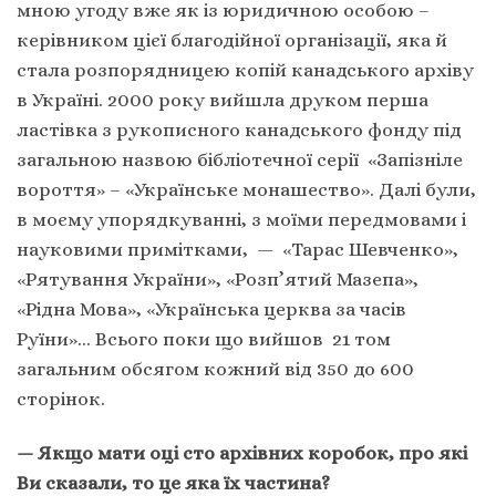
мною угоду вже як із юридичною особою –
керівником цієї благодійної організації, яка й
стала розпорядницею копій канадського архіву
в Україні. 2000 року вийшла друком перша
ластівка з рукописного канадського фонду під
загальною назвою бібліотечної серії «Запізніле
вороття» – «Українське монашество». Далі були,
в моєму упорядкуванні, з моїми передмовами і
науковими примітками, — «Тарас Шевченко»,
«Рятування України», «Розп’ятий Мазепа»,
«Рідна Мова», «Українська церква за часів
Руїни»… Всього поки що вийшов 21 том
загальним обсягом кожний від 350 до 600
сторінок.
— Якщо мати оці сто архівних коробок, про які
Ви сказали, то це яка їх частина?