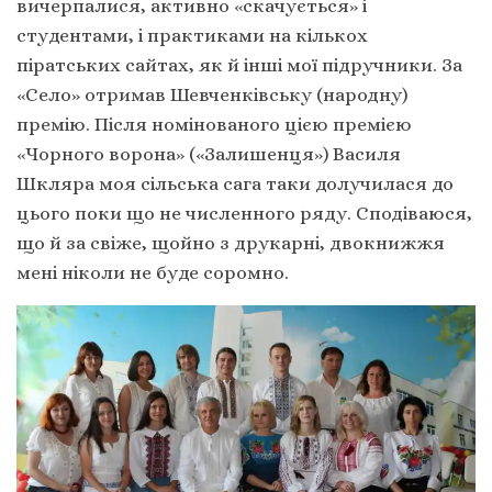
вичерпалися, активно «скачується» і
студентами, і практиками на кількох
піратських сайтах, як й інші мої підручники. За
«Село» отримав Шевченківську (народну)
премію. Після номінованого цією премією
«Чорного ворона» («Залишенця») Василя
Шкляра моя сільська сага таки долучилася до
цього поки що не численного ряду. Сподіваюся,
що й за свіже, щойно з друкарні, двокнижжя
мені ніколи не буде соромно.