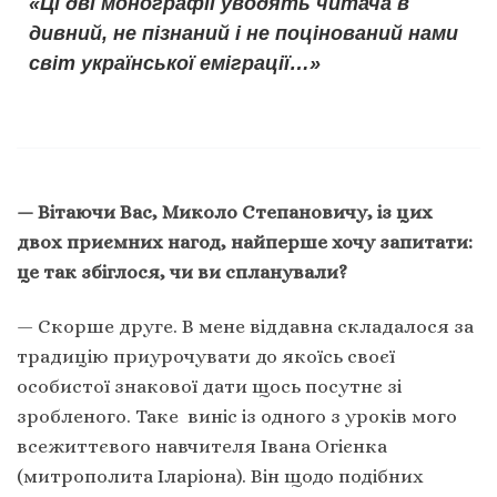
«Ці дві монографії уводять читача в
дивний, не пізнаний і не поцінований нами
світ української еміграції…»
— Вітаючи Вас, Миколо Степановичу, із цих
двох приємних нагод, найперше хочу запитати:
це так збіглося, чи ви спланували?
— Скорше друге. В мене віддавна складалося за
традицію приурочувати до якоїсь своєї
особистої знакової дати щось посутнє зі
зробленого. Таке виніс із одного з уроків мого
всежиттєвого навчителя Івана Огієнка
(митрополита Іларіона). Він щодо подібних