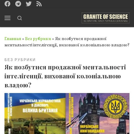
Перейти к содержимому
Search
Меню
Главная
»
Без рубрики
»
Як позбутися продажної
ментальності інтелігенції, вихованої колоніальною владою?
БЕЗ РУБРИКИ
Як позбутися продажної ментальності
інтелігенції, вихованої колоніальною
владою?