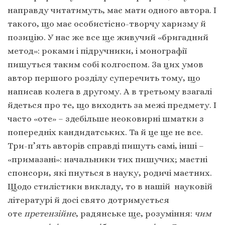
направду читатимуть, має мати одного автора. І
такого, що має особистісно-творчу харизму й
позицію. У нас же все ще живучий «бригадний
метод»: роками і підручники, і монографії
пишуться таким собі колгоспом. За цих умов
автор першого розділу суперечить тому, що
написав колега в другому. А в третьому взагалі
йдеться про те, що виходить за межі предмету. І
часто «оте» – здебільше неоковирні шматки з
попередніх кандидатських. Та й це ще не все.
Три-п’ять авторів справді пишуть самі, інші –
«примазані»: начальники тих пишучих; маєтні
спонсори, які пнуться в науку, родичі маєтних.
Щодо стилістики викладу, то в нашій науковій
літературі й досі свято дотримується
оте
претензійне
, радянське ще, розуміння:
чим