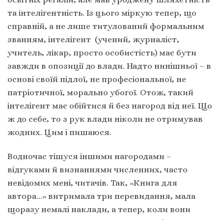
та інтелігентність. Із цього міркую тепер, що
справній, а не лише титулований формальним
званням, інтелігент (учений, журналіст,
учитель, лікар, просто особистість) має бути
завжди в опозиції до влади. Надто нинішньої – в
основі своїй підлої, не професіональної, не
патріотичної, морально убогої. Отож, такий
інтелігент має обійтися й без нагород від неї. Що
ж до себе, то з рук влади ніколи не отримував
жодних. Цим і пишаюся.
Водночас тішуся іншими нагородами –
відгуками й визнаннями численних, часто
невідомих мені, читачів. Так, «Книга для
автора…» витримала три перевидання, мала
щоразу немалі наклади, а тепер, коли вони