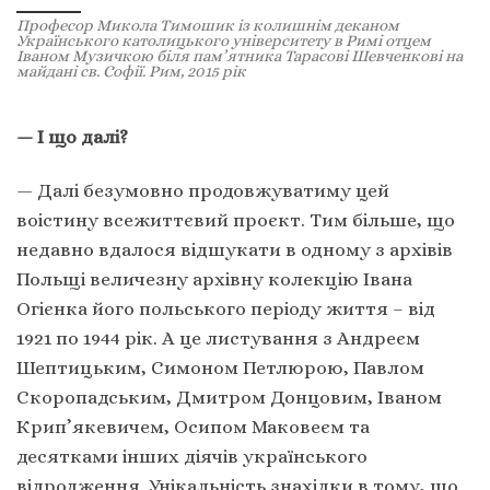
Професор Микола Тимошик із колишнім деканом
Українського католицького університету в Римі отцем
Іваном Музичкою біля пам’ятника Тарасові Шевченкові на
майдані св. Софії. Рим, 2015 рік
— І що далі?
— Далі безумовно продовжуватиму цей
воістину всежиттєвий проєкт. Тим більше, що
недавно вдалося відшукати в одному з архівів
Польщі величезну архівну колекцію Івана
Огієнка його польського періоду життя – від
1921 по 1944 рік. А це листування з Андреєм
Шептицьким, Симоном Петлюрою, Павлом
Скоропадським, Дмитром Донцовим, Іваном
Крип’якевичем, Осипом Маковеєм та
десятками інших діячів українського
відродження. Унікальність знахідки в тому, що