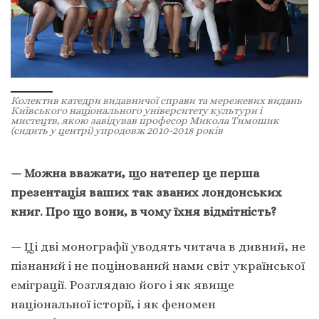
Колектив катедри видавничої справи та мережевих видань
Київського національного університету культури і
мистецтв, якою завідував професор Микола Тимошик
(сидить у центрі) упродовж 2010-2018 років
— Можна вважати, що натепер це перша
презентація ваших так званих лондонських
книг. Про що вони, в чому їхня відмітність?
— Ці дві монографії уводять читача в дивний, не
пізнаний і не поцінований нами світ української
еміграції. Розглядаю його і як явище
національної історії, і як феномен