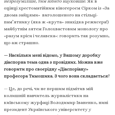
незрозуміліше, тим нібито науковіше
. Як в
оцінці хрестоматійним кіногероєм Сірком із «За
двома зайцями» виголошеного на стільці-
пам’ятнику (яка ж «крута» знахідка режисера!)
майбутнім зятем Голохвастовим монологу про
«разум кріси і чєлавєка»: говорить так розумно,
що аж страшно.
— Наскільки мені відомо, у Вашому доробку
діаспорна тема одна з провідних. Можна вже
говорити про своєрідну «Діаспоріану»
професора Тимошика. З чого вона складається
?
— Це, до речі, чи не першим підмітив мій
колишній навчитель журналістики на
київському журфаці Володимир Іваненко, нині
президент Українського університету у