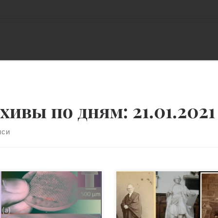
хивы по дням:
21.01.2021
иси
ики разработали новую
«… более удивительн
тежку-липучку, ее
разнообразия и
ерхность покрыта
количества знаний почти в
роскопическим узором,
каждом разделе человеческ