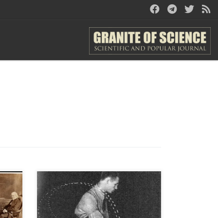
ого
Знакомство
с Николаем Александровичем
Бернштейном (1896 — 1966) стои
ого
т начинать с книги «О ловкости