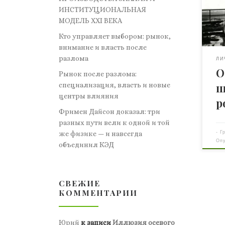
выд
ИНСТИТУЦИОНАЛЬНАЯ
роб
МОДЕЛЬ XXI ВЕКА
Ива
Кто управляет выбором: рынок,
рож
внимание и власть после
Евг
разлома
год
ЛИ
О
гла
Рынок после разлома:
(пе
специализация, власть и новые
ш
шко
центры влияния
р
осн
Фримен Дайсон доказал: три
роб
разных пути вели к одной и той
пот
-
Г
же физике — и навсегда
Чер
Оп
объединил КЭД
тол
экс
[…]
СВЕЖИЕ
КОММЕНТАРИИ
Юрий
к записи
Иллюзия осевого