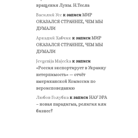
вращения Луны. Н.Тесла
Василий Усс
к записи
МИР
ОКАЗАЛСЯ СТРАННЕЕ, ЧЕМ МЫ
ДУМАЛИ
Аркадий Хабчик
к записи
МИР
ОКАЗАЛСЯ СТРАННЕЕ, ЧЕМ МЫ
ДУМАЛИ
Jevgenija Maļecka
к записи
«Россия экспортирует в Украину
нетерпимость» — отчёт
американской Комиссии по
вероисповеданию
Любов Голубка
к записи
НАУ ЭРА
– новая парадигма, религия или
бизнес?