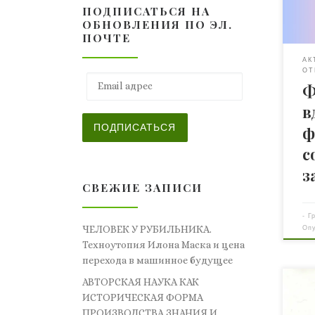
ПОДПИСАТЬСЯ НА
нап
ОБНОВЛЕНИЯ ПО ЭЛ.
В о
ПОЧТЕ
она
АК
за 
ОТ
не 
Email адрес
Ф
отс
в
Ста
е Bi
ПОДПИСАТЬСЯ
ф
исп
с
зас
Кла
з
пре
СВЕЖИЕ ЗАПИСИ
на 
раз
-
Г
Оп
ЧЕЛОВЕК У РУБИЛЬНИКА.
а н
Техноутопия Илона Маска и цена
отс
перехода в машинное будущее
рас
[…]
АВТОРСКАЯ НАУКА КАК
Оди
ИСТОРИЧЕСКАЯ ФОРМА
— у
ПРОИЗВОДСТВА ЗНАНИЯ И