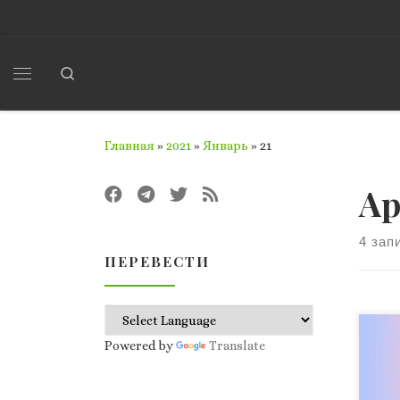
Перейти к содержимому
Search
Меню
Главная
»
2021
»
Январь
»
21
Ар
4 зап
ПЕРЕВЕСТИ
Физ
Powered by
Translate
зас
пов
мик