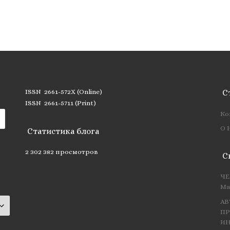
ISSN 2661-572X (Online)
С
ISSN 2661-5711 (Print)
Ко
О 
Статистика блога
2 302 382 просмотров
С
ЧЕ
Ма
АВ
ПР
ИН