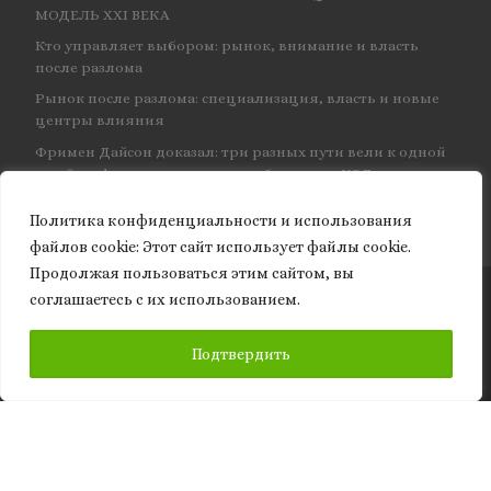
МОДЕЛЬ XXI ВЕКА
Кто управляет выбором: рынок, внимание и власть
после разлома
Рынок после разлома: специализация, власть и новые
центры влияния
Фримен Дайсон доказал: три разных пути вели к одной
и той же физике — и навсегда объединил КЭД
Политика конфиденциальности и использования
файлов сookie: Этот сайт использует файлы cookie.
Продолжая пользоваться этим сайтом, вы
соглашаетесь с их использованием.
© 2026
Granite of science
– Все права защищены
ПОДПИСАТЬСЯ
Подтвердить