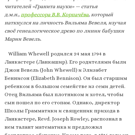
читателей «Гранита науки» — статья
д.м.н.,
профессора В.В. Корпачёва
, который
наткнулся на личность Вильяма Вевеля, изучая
своё генеалогическое древо по линии бабушки
Марии Вевель.
William Whewell родился 24 мая 1794 в
Ланкастере (Ланкашир). Его родителями были
Джон Вевель (John Whewell) и Элизабет
Беннисон (Elizabeth Bennison). Он был старшим
ребенком в большом семействе из семи детей.
Отец Вильяма был плотником и хотел, чтобы
сын пошел по его стопам. Однако, директор
Школы Грамматики и священник прихода в
Ланкастере, Revd. Joseph Rowley, распознал в
нем талант математика и предложил
бесплатное обучение. Кроме того, в 1816 году он