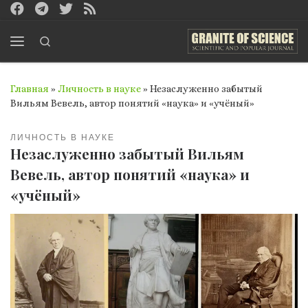
Перейти к содержимому
Search
Меню
Главная
»
Личность в науке
»
Незаслуженно забытый
Вильям Вевель, автор понятий «наука» и «учёный»
ЛИЧНОСТЬ В НАУКЕ
Незаслуженно забытый Вильям
Вевель, автор понятий «наука» и
«учёный»