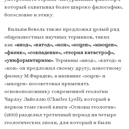
который охватывал более широко философию,
богословие и этику.
Вильям Вевель также предложил целый ряд
общеизвестных научных терминов, таких
как
«анод», «катод», «ион», «эоцен», «миоцен»,
«физик», «совпадение», «теория катастроф»,
«униформитаризм»
. Термины «анод», «катод» и
«ион» он предложил своему другу, известному
физику М.Фарадею, а название «эоцен» и
«миоцен» посоветовал применять
основоположнику современной геологии
Чарлзу Лайеллю (Charles Lyell), который в
первом томе своей книги «Основы геологии»
(1830) разделил третичный период на четыре
геологических эпохи, для который и были