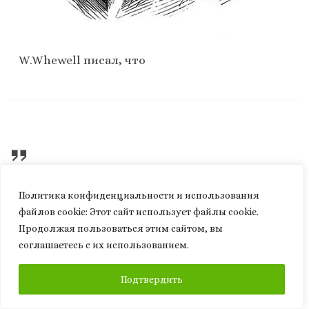
W.Whewell писал, что
«…в каждом акте знания имеется два
Политика конфиденциальности и использования
противоположных элемента, которые
файлов сookie: Этот сайт использует файлы cookie.
мы можем назвать Идеями и
Продолжая пользоваться этим сайтом, вы
Восприятиями»
соглашаетесь с их использованием.
ПОДПИСАТЬСЯ
Подтвердить