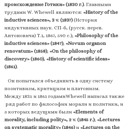
происхождение Готики» (1830 г.)
. Главными
трудами W. Whewell являются:
«History of the
inductive sciences», 3 v. (1837)
(История
индуктивных наук. СП-б, (русск. перев.
Антоновича) Т.1, 1867, 590 с.);
«Philosophy of the
inductive sciences» (1847)
;
«Novum organon
renovatum» (1858)
;
«On the philosophy of
discovery» (1860)
,
«History of scientific ideas»
(1861)
.
Он попытался объединить в одну систему
позитивизм, критицизм и платонизм.
Между 1835 и 1861 годамиWhewell написал также
ряд работ по философии морали и политики, и
з которых ведущими были
«Elements of
morality, including polity», 2 v. (1845 г
.)
;
«Lectures
on systematic morality» (1846)
и
«Lectures on the