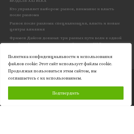
МОДЕЛЬ XXI ВЕКА
Кто управляет выбором: рынок, внимание и власть
после разлома
Рынок после разлома: специализация, власть и новые
центры влияния
Фримен Дайсон доказал: три разных пути вели к одной
и той же физике — и навсегда объединил КЭД
Политика конфиденциальности и использования
файлов сookie: Этот сайт использует файлы cookie.
Продолжая пользоваться этим сайтом, вы
соглашаетесь с их использованием.
© 2026
Granite of science
– Все права защищены
ПОДПИСАТЬСЯ
Подтвердить