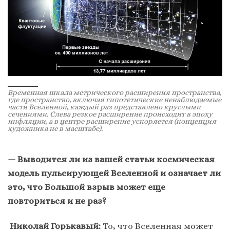
Временная шкала метрического расширения пространства,
где пространство, включая гипотетические ненаблюдаемые
части Вселенной, каждый раз представлено круглыми
сечениями. Слева резкое расширение происходит в эпоху
инфляции, а в центре расширение ускоряется (концепция
художника не в масштабе).
— Выводится ли из вашей статьи космическая
модель пульсирующей Вселенной и означает ли
это, что Большой взрыв может еще
повториться и не раз?
Николай Горькавый:
То, что Вселенная может