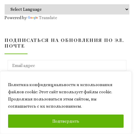
Powered by
Translate
ПОДПИСАТЬСЯ НА ОБНОВЛЕНИЯ ПО ЭЛ.
ПОЧТЕ
Email адрес
ПОДПИСАТЬСЯ
Политика конфиденциальности и использования
файлов сookie: Этот сайт использует файлы cookie.
Продолжая пользоваться этим сайтом, вы
СВЕЖИЕ ЗАПИСИ
соглашаетесь с их использованием.
ПОДПИСАТЬСЯ
Подтвердить
ЧЕЛОВЕК У РУБИЛЬНИКА. Техноутопия Илона Маска и цена
перехода в машинное будущее