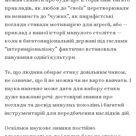
прикладів, як любов до “своїх” перетворювали
на ненависть до “чужих”, як пацифістські
погляди ставали мотивацією для агресії, або —
приклад з нашої історії минулого століття —
коли в багатонаціональній державі під гаслами
“інтернаціоналізму” фактично встановили
панування однієї культури.
Те, що людина обирає етику довільним чином,
не означає, що її не можна чи не варто вивчати. І
наука напевно може дати для вибору етики
дуже важливі речі: достовірні знання про
погляди та досвід минулих поколінь і багатий
інструментарій для передбачення наслідків дій.
Оскільки наукове знання постійно