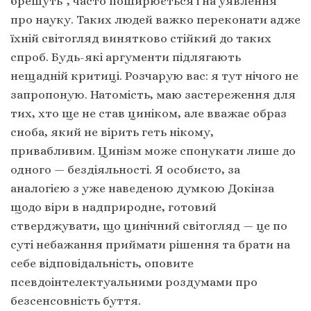
брешуть”, часто поширюється і на уявлення
про науку. Таких людей важко переконати адже
їхній світогляд винятково стійкий до таких
спроб. Будь-які аргументи підлягають
нещадній критиці. Розчарую вас: я тут нічого не
запропоную. Натомість, маю застереження для
тих, хто ще не став циніком, але вважає образ
сноба, який не вірить геть нікому,
привабливим. Цинізм може спонукати лише до
одного — бездіяльності. Я особисто, за
аналогією з уже наведеною думкою Докінза
щодо віри в надприродне, готовий
стверджувати, що цинічний світогляд — це по
суті небажання приймати рішення та брати на
себе відповідальність, оповите
псевдоінтелектуальними роздумами про
безсенсовність буття.