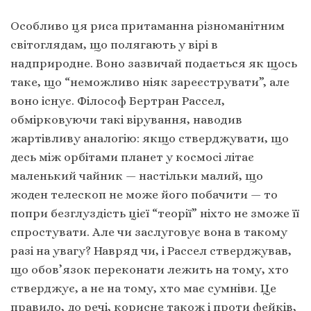
Особливо ця риса притаманна різноманітним
світоглядам, що полягають у вірі в
надприродне. Воно зазвичай подається як щось
таке, що “неможливо ніяк зареєструвати”, але
воно існує. Філософ Бертран Рассел,
обмірковуючи такі вірування, наводив
жартівливу аналогію: якщо стверджувати, що
десь між орбітами планет у космосі літає
маленький чайник — настільки малий, що
жоден телескоп не може його побачити — то
попри безглуздість цієї “теорії” ніхто не зможе її
спростувати. Але чи заслуговує вона в такому
разі на увагу? Навряд чи, і Рассел стверджував,
що обов’язок переконати лежить на тому, хто
стверджує, а не на тому, хто має сумніви. Це
правило, до речі, корисне також і проти фейків,