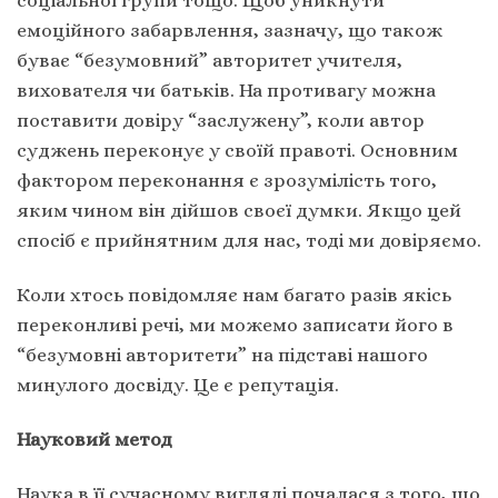
емоційного забарвлення, зазначу, що також
буває “безумовний” авторитет учителя,
вихователя чи батьків. На противагу можна
поставити довіру “заслужену”, коли автор
суджень переконує у своїй правоті. Основним
фактором переконання є зрозумілість того,
яким чином він дійшов своєї думки. Якщо цей
спосіб є прийнятним для нас, тоді ми довіряємо.
Коли хтось повідомляє нам багато разів якісь
переконливі речі, ми можемо записати його в
“безумовні авторитети” на підставі нашого
минулого досвіду. Це є репутація.
Науковий метод
Наука в її сучасному вигляді почалася з того, що