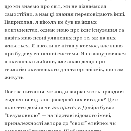
що ми знаємо про світ, ми не дізнає́мося
самостійно, а нам ці знання переповідають інші.
Наприклад, я ніколи не був на інших
континентах, однак знаю про їхнє існування та
навіть маю певні уявлення про те, як на них
живеться. Я ніколи не літав у космос, але знаю
про будову сонячної системи. Я не занурювався
в океанські глибини, але знаю дещо про
геологію океанського дна та організмів, що там
живуть.
Постає питання: як люди відрізняють правдиві
свідчення від контраверсійних вигадок? Це є
поняття довіри чи
авторитету
. Довіра буває
“безумовною” — на підставі відомого імені,
приналежності автора до “своєї” етнічної чи
соціальної групи тощо. Щоб уникнути