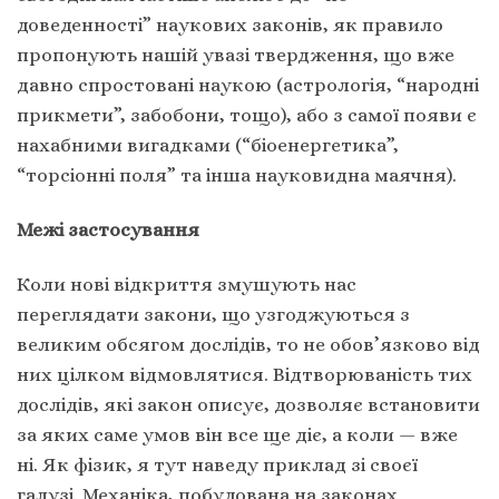
доведенності” наукових законів, як правило
пропонують нашій увазі твердження, що вже
давно спростовані наукою (астрологія, “народні
прикмети”, забобони, тощо), або з самої появи є
нахабними вигадками (“біоенергетика”,
“торсіонні поля” та інша науковидна маячня).
Межі застосування
Коли нові відкриття змушують нас
переглядати закони, що узгоджуються з
великим обсягом дослідів, то не обов’язково від
них цілком відмовлятися. Відтворюваність тих
дослідів, які закон описує, дозволяє встановити
за яких саме умов він все ще діє, а коли — вже
ні. Як фізик, я тут наведу приклад зі своєї
галузі. Механіка, побудована на законах