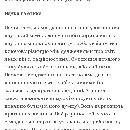
Наука та етика
Після того, як ми дізналися про те, як працює
науковий метод, доречно обговорити вплив
науки на мораль. Спочатку треба усвідомити
ключову різницю між судженнями про світ,
яким він є, та цінностями. Судження першого
типу бувають або істинними, або хибними.
Наукові твердження належать саме до них —
вони описують світ і є об’єктивними (не
залежать від прагнень людини). А цінності
завжди належать комусь і описують те, як
повинно бути (на його думку). Вони виражають
прагнення людини. Набір цінностей, з якого
складається картина уявлень, як треба жити, —
це є етика. Будь-яка людина, живучи у світі,