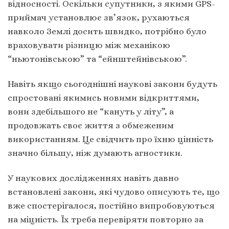
відносності. Оскільки супутники, з якими GPS-
приймач установлює зв’язок, рухаються
навколо Землі досить швидко, потрібно було
враховувати різницю між механікою
“ньютонівською” та “ейнштейнівською”.
Навіть якщо сьогоднішні наукові закони будуть
спростовані якимись новими відкриттями,
вони здебільшого не “кануть у літу”, а
продовжать своє життя з обмеженим
використанням. Це свідчить про їхню цінність
значно більшу, ніж думають агностики.
У наукових дослідженнях навіть давно
встановлені закони, які чудово описують те, що
вже спостерігалося, постійно випробовуються
на міцність. Їх треба перевіряти повторно за