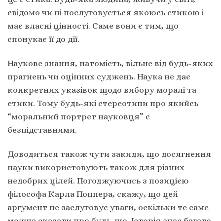
свідомо чи ні послуговується якоюсь етикою і
має власні цінності. Саме вони є тим, що
спонукає її до дії.
Наукове знання, натомість, вільне від будь-яких
прагнень чи оцінних суджень. Наука не дає
конкретних указівок щодо вибору моралі та
етики. Тому будь-які стереотипи про якийсь
“моральний портрет науковця” є
безпідставними.
Доводиться також чути закиди, що досягнення
науки використовують також для різних
недобрих цілей. Погоджуючись з позицією
філософа Карла Поппера, скажу, що цей
аргумент не заслуговує уваги, оскільки те саме
можна сказати про будь-що. Історія знає багато