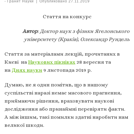
-
Гранит Науки
|
Опубликовано
27.11.2019
Стаття на конкурс
Автор
: Доктор наук з фізики Ягелонського
університету (Краків), Олександр Рундель
Стаття за матеріалами лекцій, прочитаних в
Києві на
Наукових пікніках
28 вересня та
на
Днях науки
9 листопада 2019 р.
Думаю, не я один помітив, що в нашому
суспільстві наразі немає масового прагнення,
приймаючи рішення, враховувати наукові
дослідження або принаймні перевіряти факти.
А між іншим, такі помилки здатні наробити нам
великої шкоди.