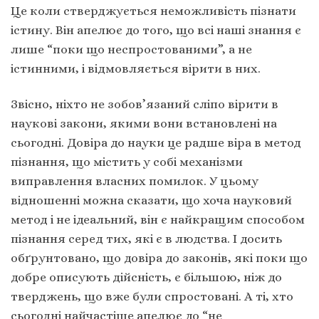
Це коли стверджується неможливість пізнати
істину. Він апелює до того, що всі наші знання є
лише “поки що неспростованими”, а не
істинними, і відмовляється вірити в них.
Звісно, ніхто не зобов’язаний сліпо вірити в
наукові закони, якими вони встановлені на
сьогодні. Довіра до науки це радше віра в метод
пізнання, що містить у собі механізми
виправлення власних помилок. У цьому
відношенні можна сказати, що хоча науковий
метод і не ідеальний, він є найкращим способом
пізнання серед тих, які є в людства. І досить
обґрунтовано, що довіра до законів, які поки що
добре описують дійсність, є більшою, ніж до
тверджень, що вже були спростовані. А ті, хто
сьогодні найчастіше апелює до “не