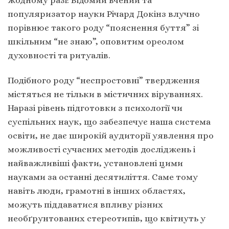
жодному разі! Відомий вчений та
популяризатор науки Річард Докінз влучно
порівнює такого роду “пояснення буття” зі
шкільним “не знаю”, оповитим ореолом
духовності та ритуалів.
Подібного роду “неспростовні” твердження
містяться не тільки в містичних віруваннях.
Наразі рівень підготовки з психології чи
суспільних наук, що забезпечує наша система
освіти, не дає широкій аудиторії уявлення про
можливості сучасних методів досліджень і
найважливіші факти, установлені цими
науками за останні десятиліття. Саме тому
навіть люди, грамотні в інших областях,
можуть піддаватися впливу різних
необґрунтованих стереотипів, що квітнуть у