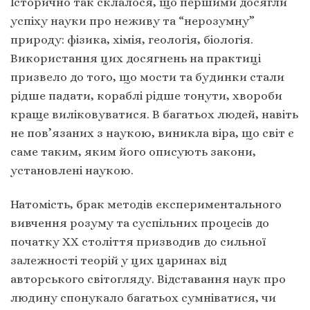
Історично так склалося, що першими досягли
успіху науки про неживу та “нерозумну”
природу: фізика, хімія, геологія, біологія.
Використання цих досягнень на практиці
призвело до того, що мости та будинки стали
рідше падати, кораблі рідше тонути, хвороби
краще виліковуватися. В багатьох людей, навіть
не пов’язаних з наукою, виникла віра, що світ є
саме таким, яким його описують закони,
установлені наукою.
Натомість, брак методів експериментального
вивчення розуму та суспільних процесів до
початку XX століття призводив до сильної
залежності теорій у цих царинах від
авторського світогляду. Відставання наук про
людину спонукало багатьох сумніватися, чи