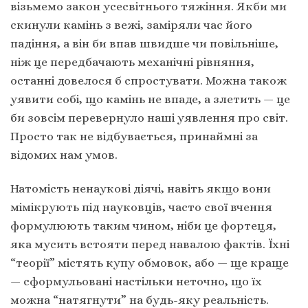
візьмемо закон усесвітнього тяжіння. Якби ми
скинули камінь з вежі, заміряли час його
падіння, а він би впав швидше чи повільніше,
ніж це передбачають механічні рівняння,
останні довелося б спростувати. Можна також
уявити собі, що камінь не впаде, а злетить — це
би зовсім перевернуло наші уявлення про світ.
Просто так не відбувається, принаймні за
відомих нам умов.
Натомість ненаукові діячі, навіть якщо вони
мімікрують під науковців, часто свої вчення
формулюють таким чином, ніби це фортеця,
яка мусить встояти перед навалою фактів. Їхні
“теорії” містять купу обмовок, або — ще краще
— сформульовані настільки неточно, що їх
можна “натягнути” на будь-яку реальність.