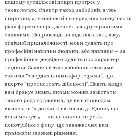
нашому суспільстві попри прогрес у
технологіях. Спектр таких забобонів дуже
широкий, але найчастіше серед них виступають
різні форми упередженості за другорядними
ознаками. Наприклад, на підставі статі, віку,
етнічної приналежності, мови судять про
професійні навички людини, або навпаки — за
професійним досвідом судять про характер
людини. Зазвичай такі забобони є такими
самими “твердженнями-фортецями”, що
вперто “протистоять дійсності”. Навіть якщо
вам бракує знань, якими можна замістити
такого роду судження, це не є приводом
включати їх до свого світогляду. Єдине, що
вони можуть, — лише виконати роль
непотрібного фону, що заважатиме вам
приймати зважені рішення.