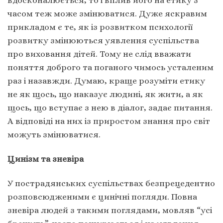
вдосконалюється, то і вплив його на етику з
часом теж може змінюватися. Дуже яскравим
прикладом є те, як із розвитком психології
розвитку змінюються уявлення суспільства
про виховання дітей. Тому не слід вважати
поняття доброго та поганого чимось усталеним
раз і назавжди. Думаю, краще розуміти етику
не як щось, що наказує людині, як жити, а як
щось, що вступає з нею в діалог, задає питання.
А відповіді на них із приростом знання про світ
можуть змінюватися.
Цинізм та зневіра
У пострадянських суспільствах безпрецедентно
розповсюдженими є цинічні погляди. Повна
зневіра людей з такими поглядами, мовляв “усі