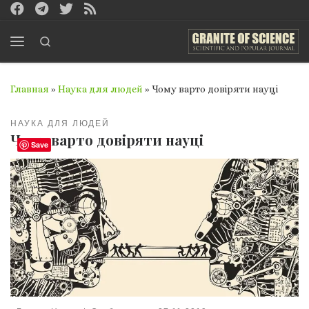
Перейти к содержимому
Search
Меню
Главная
»
Наука для людей
»
Чому варто довіряти науці
НАУКА ДЛЯ ЛЮДЕЙ
Чому варто довіряти науці
Save