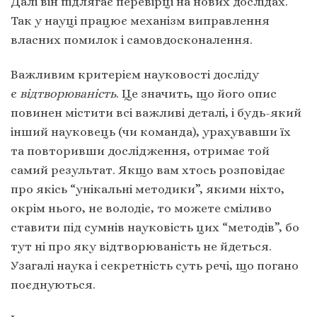
Далі він підлягає перевірці на нових дослідах.
Так у науці працює механізм виправлення
власних помилок і самовдосконалення.
Важливим критерієм науковості досліду
є
відтворюваність
. Це значить, що його опис
повинен містити всі важливі деталі, і будь-який
інший науковець (чи команда), урахувавши їх
та повторивши дослідження, отримає той
самий результат. Якщо вам хтось розповідає
про якісь “унікальні методики”, якими ніхто,
окрім нього, не володіє, то можете сміливо
ставити під сумнів науковість цих “методів”, бо
тут ні про яку відтворюваність не йдеться.
Узагалі наука і секретність суть речі, що погано
поєднуються.