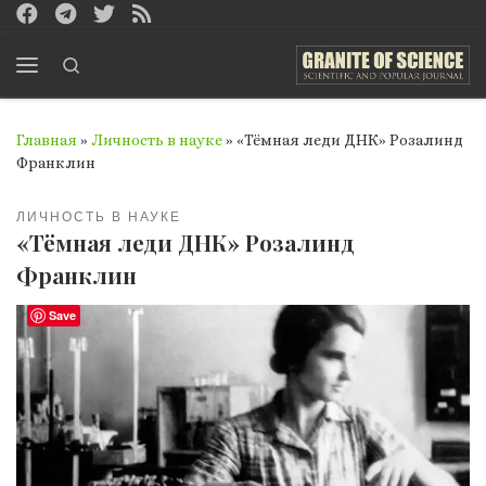
Перейти к содержимому
Search
Меню
Главная
»
Личность в науке
»
«Тёмная леди ДНК» Розалинд
Франклин
ЛИЧНОСТЬ В НАУКЕ
«Тёмная леди ДНК» Розалинд
Франклин
Save