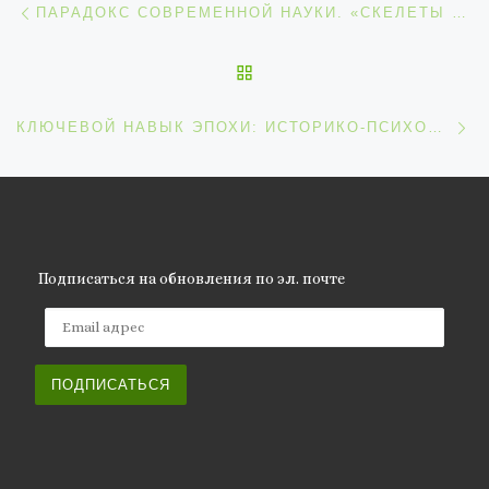
ПАРАДОКС СОВРЕМЕННОЙ НАУКИ. «СКЕЛЕТЫ В ШКАФУ» АКАДЕМИЧЕСКОЙ НАУКИ — ЭТО КАК «УМЕРШИЙ ФАРАОН», КОТОРОМУ ПОКЛОНЯЮТСЯ
ОБРАТНО К СПИСКУ ЗАП
С
КЛЮЧЕВОЙ НАВЫК ЭПОХИ: ИСТОРИКО-ПСИХОЛОГИЧЕСКИЙ АНАЛИЗ
Подписаться на обновления по эл. почте
Email адрес
ПОДПИСАТЬСЯ