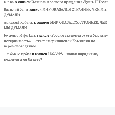
Юрий
к записи
Иллюзия осевого вращения Луны. Н.Тесла
Василий Усс
к записи
МИР ОКАЗАЛСЯ СТРАННЕЕ, ЧЕМ МЫ
ДУМАЛИ
Аркадий Хабчик
к записи
МИР ОКАЗАЛСЯ СТРАННЕЕ, ЧЕМ
МЫ ДУМАЛИ
Jevgenija Maļecka
к записи
«Россия экспортирует в Украину
нетерпимость» — отчёт американской Комиссии по
вероисповеданию
Любов Голубка
к записи
НАУ ЭРА – новая парадигма,
религия или бизнес?
Навигация по записям
Предыдущая запись