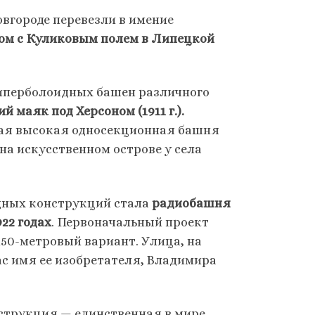
городе перевезли в имение
ом с Куликовым полем в Липецкой
гиперболоидных башен различного
 маяк под Херсоном (1911 г.).
мая высокая односекционная башня
 на искусственном острове у села
дных конструкций стала
радиобашня
22 годах
. Первоначальный проект
150-метровый вариант. Улица, на
с имя ее изобретателя, Владимира
нструкция — единственная в мире