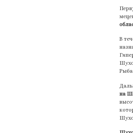
Перв
меце
обла
В те
назн
Гипе
Шухов
Рыба
Даль
на Ш
высо
кото
Шухо
Шухо