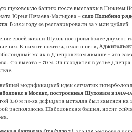
ую шуховскую башню после выставки в Нижнем Нов
ната Юрия Нечаева-Мальцова –
село Полибино ряд
сти
. В 2012 году ее реставрировали за 7 млн рублей.
чение своей жизни Шухов построил более двухсот 
ачения. К ним относится, в частности,
Аджигольский
рболоидный маяк в Днепровском лимане – это са
а. Его высота – 70 м. Он находится в устье Днепра
льче.
нейшей модификацией идеи сетчатых гиперболои
аболовке в Москве, построенная Шуховым в 1919-19
той 350 м из-за дефицита металла был заменен на 
рой расположена Шаболовская башня, носит сейча
ва.
вская башня на Оке (1929 г.)
: эта 128-метровая ко