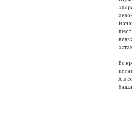
опор
лево
Изна
шест
нену
остав
Во в
кста
А в 
башн