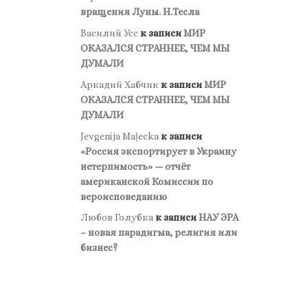
вращения Луны. Н.Тесла
Василий Усс
к записи
МИР
ОКАЗАЛСЯ СТРАННЕЕ, ЧЕМ МЫ
ДУМАЛИ
Аркадий Хабчик
к записи
МИР
ОКАЗАЛСЯ СТРАННЕЕ, ЧЕМ МЫ
ДУМАЛИ
Jevgenija Maļecka
к записи
«Россия экспортирует в Украину
нетерпимость» — отчёт
американской Комиссии по
вероисповеданию
Любов Голубка
к записи
НАУ ЭРА
– новая парадигма, религия или
бизнес?