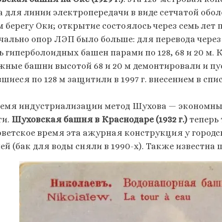
а для линии электропередачи в виде сетчатой обол
м берегу Оки; открытие состоялось через семь лет
чально опор ЛЭП было больше: для перевода через
ь гиперболоидных башен парами по 128, 68 и 20 м.
жные башни высотой 68 и 20 м демонтировали и пу
шиеся по 128 м защитили в 1997 г. внесением в сп
ремя индустриализации метод Шухова — экономны
ти.
Шуховская башня в Краснодаре (1932 г.)
теперь 
советское время эта ажурная конструкция у город
ей (бак для воды сняли в 1990-х). Также известна