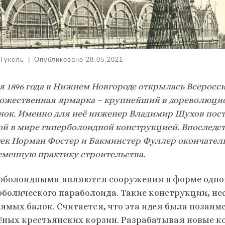
 Гукель
|
Опубликовано
28.05.2021
ая 1896 года в Нижнем Новгороде открылась Всеро
дожественная ярмарка – крупнейший в дореволюци
нок. Именно для неё инженер Владимир Шухов пос
ой в мире гиперболоидной конструкцией.
Впоследс
тек Норман Фостер и Бакминстер Фуллер окончател
еменную практику строительства.
рболоидными являются сооружения в форме одноп
рболического параболоида. Такие конструкции, не
рямых балок. Считается, что эта идея была позаи
ёных крестьянских корзин. Разрабатывая новые к