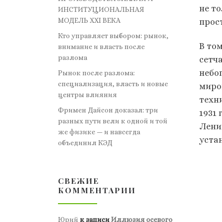
не т
ИНСТИТУЦИОНАЛЬНАЯ
МОДЕЛЬ XXI ВЕКА
прос
Кто управляет выбором: рынок,
В то
внимание и власть после
разлома
сетч
небо
Рынок после разлома:
специализация, власть и новые
миро
центры влияния
техн
Фримен Дайсон доказал: три
1931
разных пути вели к одной и той
Лени
же физике — и навсегда
уста
объединил КЭД
СВЕЖИЕ
КОММЕНТАРИИ
Юрий
к записи
Иллюзия осевого