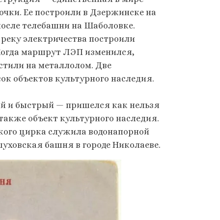
очки. Ее построили в Дзержинске на
 после телебашни на Шаболовке.
 реку электричества построили
 Когда маршрут ЛЭП изменился,
стили на металлолом. Две
исок объектов культурного наследия.
й и быстрый — пришелся как нельзя
также объект культурного наследия.
ского цирка служила водонапорной
 шуховская башня в городе Николаеве.