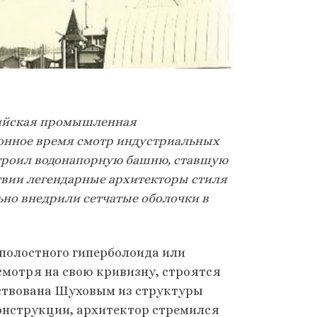
ссийская промышленная
онное время смотр индустриальных
троил водонапорную башню, ставшую
твии легендарные архитекторы стиля
ьно внедрили сетчатые оболочки в
олостного гиперболоида или
смотря на свою кривизну, строятся
мствована Шуховым из структуры
онструкции, архитектор стремился