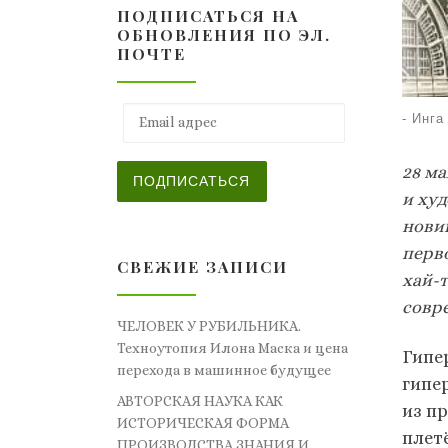
ПОДПИСАТЬСЯ НА
ОБНОВЛЕНИЯ ПО ЭЛ.
ПОЧТЕ
Email адрес
-
Инга
28 м
ПОДПИСАТЬСЯ
и ху
нови
перв
СВЕЖИЕ ЗАПИСИ
хай-
совр
ЧЕЛОВЕК У РУБИЛЬНИКА.
Техноутопия Илона Маска и цена
Гипе
перехода в машинное будущее
гипе
АВТОРСКАЯ НАУКА КАК
из п
ИСТОРИЧЕСКАЯ ФОРМА
плет
ПРОИЗВОДСТВА ЗНАНИЯ И