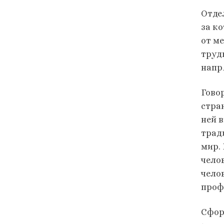
Отде
за к
от м
труд
напр
Гово
стра
ней 
трад
мир.
чело
чело
проф
Сфор