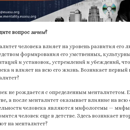
дите вопрос
зачем
?
алитет человека влияет на уровень развития его л
едством формирования его умственных, культурны
нтаций и установок, устремлений и убеждений, что
века и влияет на всю его жизнь. Возникает первый
алитет?
век не рождается с определенным менталитетом. 
тве, а после менталитет оказывает влияние на всю
ельности человека являются мифологемы — мифы, 
омится человек еще в детстве. Здесь возникает вт
ют на менталитет?