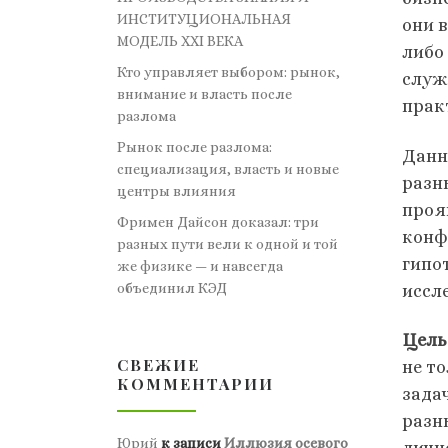
ИНСТИТУЦИОНАЛЬНАЯ
они 
МОДЕЛЬ XXI ВЕКА
либо
Кто управляет выбором: рынок,
служ
внимание и власть после
прак
разлома
Рынок после разлома:
Данн
специализация, власть и новые
разн
центры влияния
проя
Фримен Дайсон доказал: три
конф
разных пути вели к одной и той
гипо
же физике — и навсегда
объединил КЭД
иссл
Цель
СВЕЖИЕ
не т
КОММЕНТАРИИ
зада
разн
Юрий
к записи
Иллюзия осевого