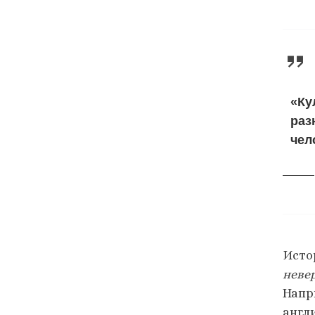
«Ку
раз
чел
Исто
неве
Напр
англ