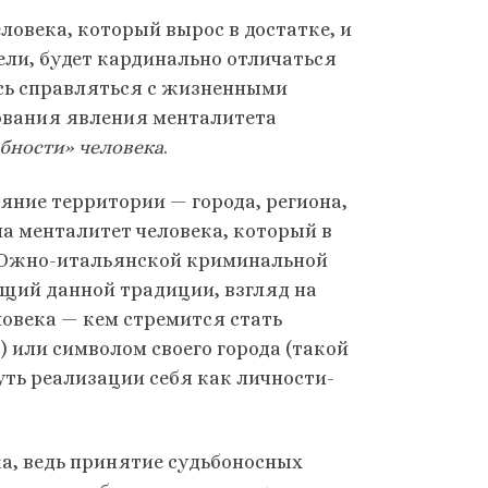
ловека, который вырос в достатке, и
ели, будет кардинально отличаться
ось справляться с жизненными
ования явления менталитета
бности» человека
.
ияние территории — города, региона,
на менталитет человека, который в
де Южно-итальянской криминальной
ущий данной традиции, взгляд на
овека — кем стремится стать
) или символом своего города (такой
путь реализации себя как личности-
а, ведь принятие судьбоносных