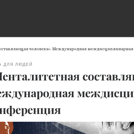
составляющая человека». Международная междисциплинарна
А ДЛЯ ЛЮДЕЙ
енталитетная составля
ждународная междисци
онференция