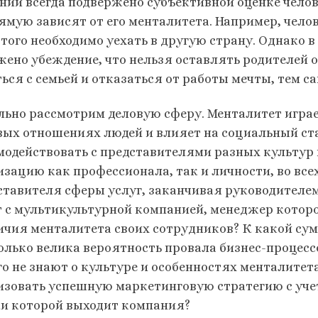
ний всегда подвержено субъективной оценке челов
ямую зависят от его менталитета. Например, чело
этого необходимо уехать в другую страну. Однако в
жено убеждение, что нельзя оставлять родителей 
ться с семьей и отказаться от работы мечты, тем с
льно рассмотрим деловую сферу. Менталитет играе
вых отношениях людей и влияет на социальный ста
модействовать с представителями разных культур 
изацию как профессионала, так и личности, во все
ставителя сферы услуг, заканчивая руководителе
т с мультикультурной компанией, менеджер которо
ичия менталитета своих сотрудников? К какой сум
олько велика вероятность провала бизнес-процессо
го не знают о культуре и особенностях менталитет
изовать успешную маркетинговую стратегию с уче
и которой выходит компания?