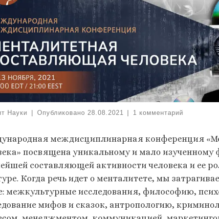
ит Науки
|
Опубликовано
28.08.2021
|
1 комментарий
ународная междисциплинарная конференция «М
века» посвящена уникальному и мало изученному 
ейшей составляющей активности человека и ее ро
туре. Когда речь идет о менталитете, мы затрагив
е: межкультурные исследования, философию, псих
едование мифов и сказок, антропологию, криминол
есом, менеджментом, коммуникацией, маркетингом,