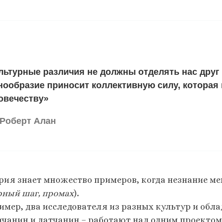
льтурные различия не должны отделять нас друг о
нообразие приносит коллективную силу, которая
овечеству»
Роберт Алан
рия знает множество примеров, когда незнание м
рный шаг, промах
)
.
имер, два исследователя из разных культур и об
ичанин и датчанин – работают над одним проектом