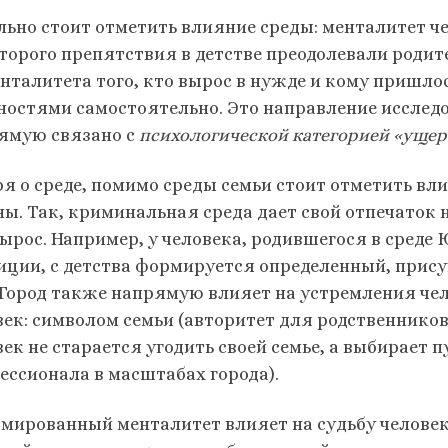
льно стоит отметить влияние среды: менталитет че
оторого препятствия в детстве преодолевали родит
енталитета того, кто вырос в нужде и кому пришл
ностями самостоятельно. Это направление исслед
ямую связано с
психологической категорией «ущер
ря о среде, помимо среды семьи стоит отметить вл
ны. Так, криминальная среда дает свой отпечаток 
вырос. Например, у человека, родившегося в сре
иции, с детства формируется определенный, прис
 Город также напрямую влияет на устремления чел
век: символом семьи (авторитет для родственников
век не старается угодить своей семье, а выбирает 
ессионала в масштабах города).
мированный менталитет влияет на судьбу человек