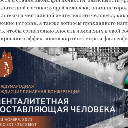
ости и стадии эволюции личности; зависимость ур
алитетной составляющей человека; влияние городо
логемы в ментальной деятельности человека; как 
жение истории, а также вопросы прикладного напр
ть, чтобы сознательно вносить изменения в свой с
ирования эффективной картины мира и философи