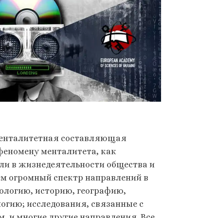
енталитетная составляющая
феномену менталитета, как
ли в жизнедеятельности общества и
аем огромный спектр направлений в
ологию, историю, географию,
огию; исследования, связанные с
 и многие другие направления. Все