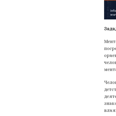
Зада
Мент
поср
орие
чело
мент
Чело
детс
деят
знак
влия