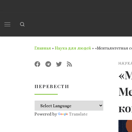
Перейти к содержимому
Search
Меню
Главная
»
Наука для людей
»
«Менталитетная 
НАУК
«М
ПЕРЕВЕСТИ
Ме
к
Powered by
Translate