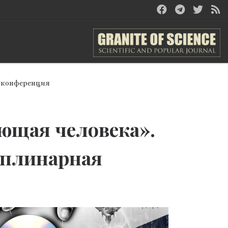
я конференция
ющая человека».
плинарная