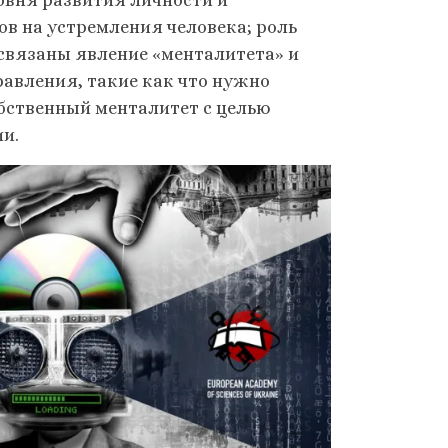
овня развития личности и
в на устремления человека; роль
связаны явление «менталитета» и
авления, такие как что нужно
обственный менталитет с целью
и.