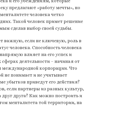
ека и его убеждениям, которые
веку предлагают «работу мечты», но
 менталитете человека четко
одних. Такой человек примет решение
амым сделав выбор своей судьбы.
т важную, если не ключевую, роль в
тус человека. Способность человека
напрямую влияет на его успех и
х сферах деятельности – начиная от
м международной корпорации. Что
й не понимает и не учитывает
ме убытков приведут его действия?
в, если партнеры из разных культур,
а друг друга? Как можно построить и
том менталитета той территории, на