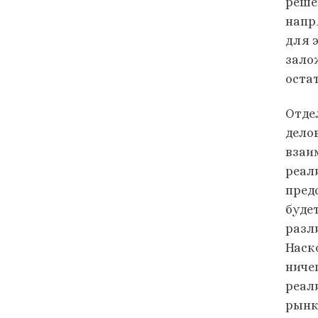
реше
напр
для 
зало
оста
Отде
дело
взаи
реал
пред
буде
разл
Наск
ниче
реал
рынк