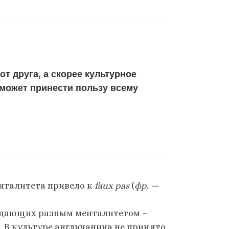
т друга, а скорее культурное
 может принести пользу всему
енталитета привело к
faux pas
(
фр. —
ладающих разным менталитетом –
. В культуре англичанина не принято