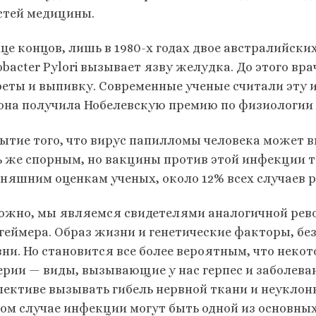
стей медицины.
нце концов, лишь в 1980-х годах двое австралийск
obacter Pylori вызывает язву желудка. До этого вр
реты и выпивку. Современные ученые считали эту ид
 она получила Нобелевскую премию по физиологии 
ытие того, что вирус папилломы человека может в
ь же спорным, но вакцины против этой инфекции т
дняшним оценкам ученых, около 12% всех случаев 
ожно, мы являемся свидетелями аналогичной рев
геймера. Образ жизни и генетические факторы, без
зни. Но становится все более вероятным, что нек
ерии — виды, вызывающие у нас герпес и заболеван
пективе вызывать гибель нервной ткани и неукло
ком случае инфекции могут быть одной из основны