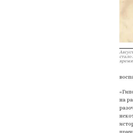
Август
стало
время 
восп
«Гип
на р
разо
неко
исто
прич