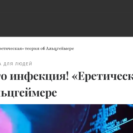
ретическая» теория об Альцгеймере
А ДЛЯ ЛЮДЕЙ
о инфекция! «Еретическ
ьцгеймере