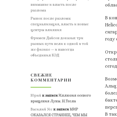
внимание и власть после
обла
разлома
В ко
Рынок после разлома:
специализация, власть и новые
Helic
центры влияния
сига
Фримен Дайсон доказал: три
году
разных пути вели к одной и той
же физике — и навсегда
Откр
объединил КЭД
стол
сего
СВЕЖИЕ
Возм
КОММЕНТАРИИ
Альц
боле
Юрий
к записи
Иллюзия осевого
бакт
вращения Луны. Н.Тесла
перс
Василий Усс
к записи
МИР
В та
ОКАЗАЛСЯ СТРАННЕЕ, ЧЕМ МЫ