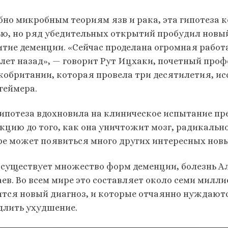
бно микробным теориям язв и рака, эта гипотеза к
ью, но ряд убедительных открытий пробудил новый
итие деменции. «Сейчас проделана огромная работа
 лет назад», — говорит Рут Ицхаки, почетный проф
кобритании, которая провела три десятилетия, ис
геймера.
гипотеза вдохновила на клиническое испытание пр
кцию до того, как она уничтожит мозг, радикальн
ре может появиться много других интересных новы
 существует множество форм деменции, болезнь А
аев. Во всем мире это составляет около семи милл
ится новый диагноз, и которые отчаянно нуждаютс
длить ухудшение.