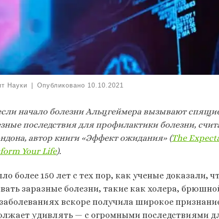
ит Науки
|
Опубликовано
10.10.2021
 если начало болезни Альцгеймера вызывают спящи
езные последствия для профилактики болезни, счит
ондона, автор книги «Эффект ожидания» (
The Expecta
form Your Life
).
ло более 150 лет с тех пор, как ученые доказали,
вать заразные болезни, такие как холера, брюшной
 заболеваниях вскоре получила широкое признание,
олжает удивлять — с огромными последствиями дл