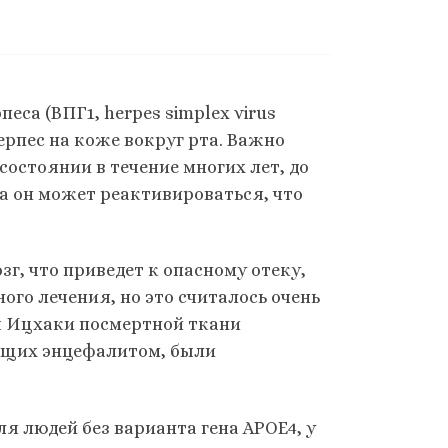
еса (ВПГ1, herpes simplex virus
герпес на коже вокруг рта. Важно
состоянии в течение многих лет, до
да он может реактивироваться, что
зг, что приведет к опасному отеку,
го лечения, но это считалось очень
я Ицхаки посмертной ткани
ающих энцефалитом, были
я людей без варианта гена APOE4, у