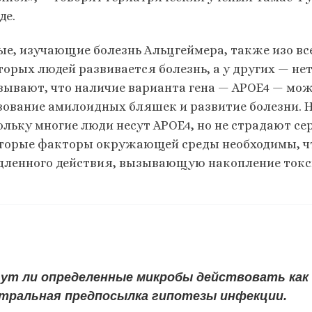
де.
ые, изучающие болезнь Альцгеймера, также изо все
торых людей развивается болезнь, а у других — не
зывают, что наличие варианта гена — APOE4 — мо
зование амилоидных бляшек и развитие болезни. Но
ольку многие люди несут APOE4, но не страдают се
торые факторы окружающей среды необходимы, чт
дленного действия, вызывающую накопление токс
ут ли определенные микробы действовать как
тральная предпосылка гипотезы инфекции.