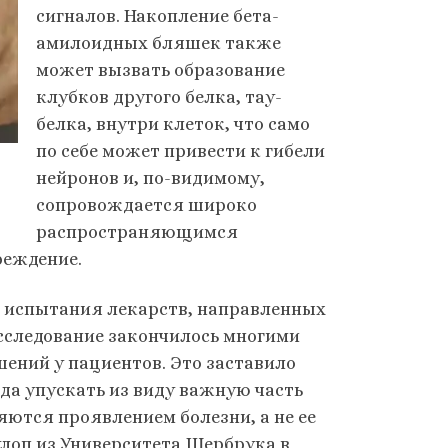
сигналов. Накопление бета-
амилоидных бляшек также
может вызвать образование
клубков другого белка, тау-
белка, внутри клеток, что само
по себе может привести к гибели
нейронов и, по-видимому,
сопровождается широко
распространяющимся
реждение.
е испытания лекарств, направленных
исследование закончилось многими
ений у пациентов. Это заставило
да упускать из виду важную часть
ются проявлением болезни, а не ее
лоп из Университета Шербрука в