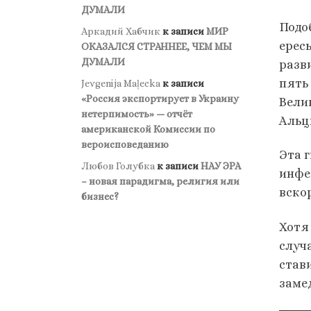
ДУМАЛИ
Подо
Аркадий Хабчик
к записи
МИР
ерес
ОКАЗАЛСЯ СТРАННЕЕ, ЧЕМ МЫ
ДУМАЛИ
разв
пять
Jevgenija Maļecka
к записи
«Россия экспортирует в Украину
Вели
нетерпимость» — отчёт
Альц
американской Комиссии по
вероисповеданию
Эта 
Любов Голубка
к записи
НАУ ЭРА
инфе
– новая парадигма, религия или
вско
бизнес?
Хотя
случ
став
заме