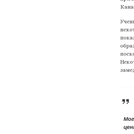
Кана
Учен
неко
пока
обра
поск
Неко
заме
Мог
цен