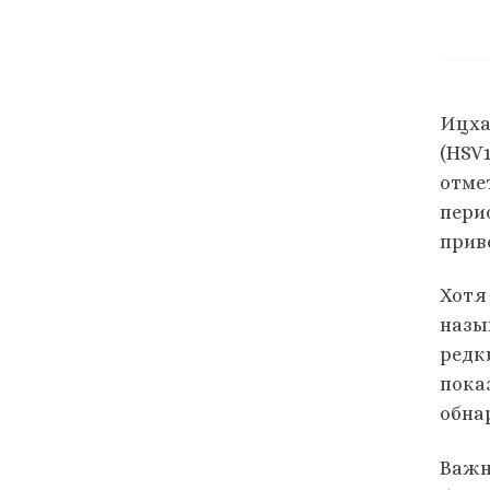
Ицхак
(HSV1
отмет
пери
прив
Хотя 
назы
редк
пока
обна
Важн