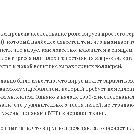
и провела исследование роли вируса простого герп
)), который наиболее известен тем, что вызывает 
ить, что вирус, как известно, находится в спящем 
одов стресса или плохого состояния здоровья, ког
одит к новой вспышке характерных волдырей.
давно было известно, что вирус может заразить мо
ваемому энцефалитом, который требует немедленно
им явлением. Однако в начале 1990-х исследовани
зали, что у удивительного числа людей, не страд
ружены признаки ВПГ1 в нервной ткани.
о отметить, что вирус не представлял опасности дл