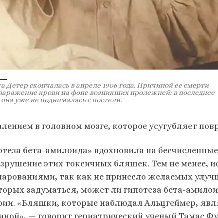
а Детер скончалась в апреле 1906 года. Причиной ее смерти
 заражение крови на фоне возникших пролежней: в последнее
она уже не поднималась с постели.
алением в головном мозге, которое усугубляет пов
отеза бета-амилоида» вдохновила на бесчисленны
азрушение этих токсичных бляшек. Тем не менее, 
чарованиями, так как не принесло желаемых улучш
торых задуматься, может ли гипотеза бета-амилои
рии. «Бляшки, которые наблюдал Альцгеймер, явля
иной», — говорит гериатрический ученый Тамас Фу