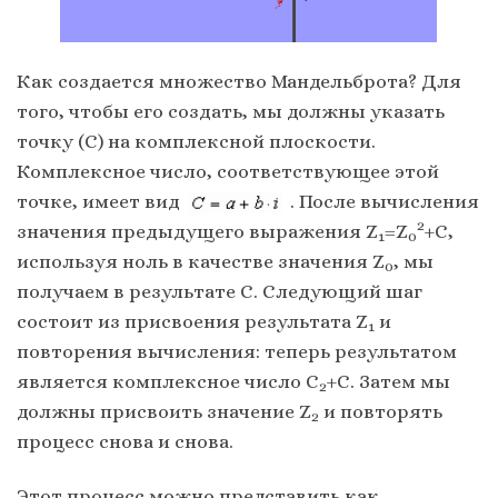
Как создается множество Мандельброта? Для
того, чтобы его создать, мы должны указать
точку (C) на комплексной плоскости.
Комплексное число, соответствующее этой
точке, имеет вид
. После вычисления
2
значения предыдущего выражения Z
=Z
+C,
1
0
используя ноль в качестве значения Z
, мы
0
получаем в результате C. Следующий шаг
состоит из присвоения результата Z
и
1
повторения вычисления: теперь результатом
является комплексное число C
+C. Затем мы
2
должны присвоить значение Z
и повторять
2
процесс снова и снова.
Этот процесс можно представить как