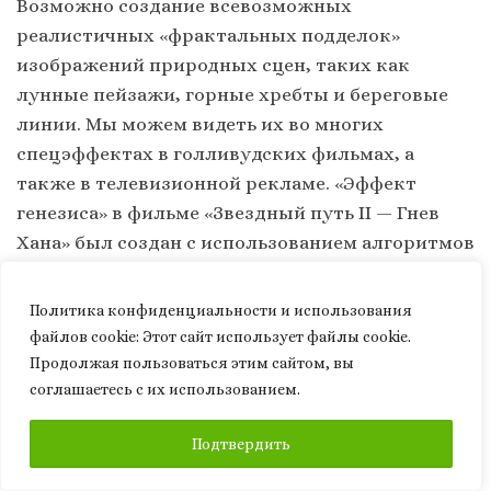
Возможно создание всевозможных
реалистичных «фрактальных подделок»
изображений природных сцен, таких как
лунные пейзажи, горные хребты и береговые
линии. Мы можем видеть их во многих
спецэффектах в голливудских фильмах, а
также в телевизионной рекламе. «Эффект
генезиса» в фильме «Звездный путь II — Гнев
Хана» был создан с использованием алгоритмов
фрактального ландшафта, а в «Возвращении
джедая» фракталы использовались для
Политика конфиденциальности и использования
создания географии луны и рисования контура
файлов сookie: Этот сайт использует файлы cookie.
луны. страшная «Звезда Смерти». Но
Продолжая пользоваться этим сайтом, вы
фрактальные сигналы также можно
соглашаетесь с их использованием.
использовать для моделирования природных
ПОДПИСАТЬСЯ
Подтвердить
объектов, что позволяет нам математически
определять окружающую среду с более