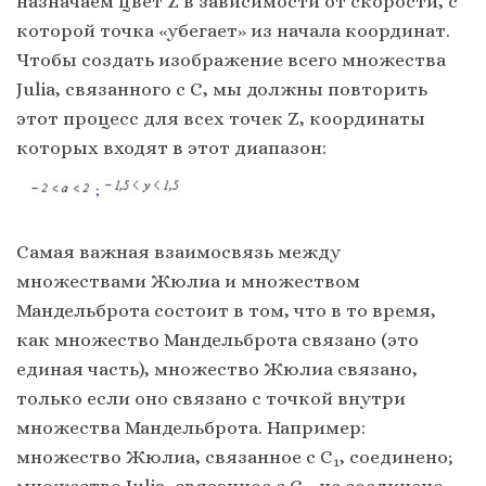
назначаем цвет Z в зависимости от скорости, с
которой точка «убегает» из начала координат.
Чтобы создать изображение всего множества
Julia, связанного с C, мы должны повторить
этот процесс для всех точек Z, координаты
которых входят в этот диапазон:
Самая важная взаимосвязь между
множествами Жюлиа и множеством
Мандельброта состоит в том, что в то время,
как множество Мандельброта связано (это
единая часть), множество Жюлиа связано,
только если оно связано с точкой внутри
множества Мандельброта. Например:
множество Жюлиа, связанное c C
, соединено;
1
множество Julia, связанное c C
, не соединено