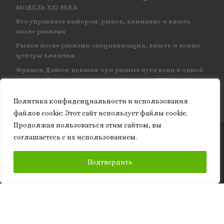
МОДЕЛЬ XXI ВЕКА
Кто управляет выбором: рынок, внимание и власть
после разлома
Рынок после разлома: специализация, власть и новые
центры влияния
Фримен Дайсон доказал: три разных пути вели к одной
и той же физике — и навсегда объединил КЭД
Политика конфиденциальности и использования
файлов сookie: Этот сайт использует файлы cookie.
Продолжая пользоваться этим сайтом, вы
соглашаетесь с их использованием.
© 2026
Granite of science
– Все права защищены
ПОДПИСАТЬСЯ
Подтвердить