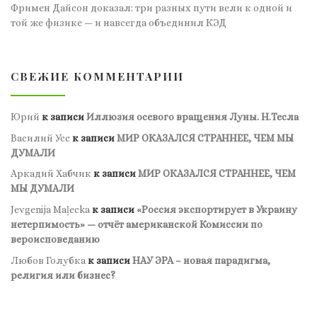
Фримен Дайсон доказал: три разных пути вели к одной и
той же физике — и навсегда объединил КЭД
СВЕЖИЕ КОММЕНТАРИИ
Юрий
к записи
Иллюзия осевого вращения Луны. Н.Тесла
Василий Усс
к записи
МИР ОКАЗАЛСЯ СТРАННЕЕ, ЧЕМ МЫ
ДУМАЛИ
Аркадий Хабчик
к записи
МИР ОКАЗАЛСЯ СТРАННЕЕ, ЧЕМ
МЫ ДУМАЛИ
Jevgenija Maļecka
к записи
«Россия экспортирует в Украину
нетерпимость» — отчёт американской Комиссии по
вероисповеданию
Любов Голубка
к записи
НАУ ЭРА – новая парадигма,
религия или бизнес?