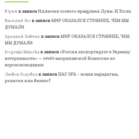
Юрий
к записи
Иллюзия осевого вращения Луны. Н.Тесла
Василий Усс
к записи
МИР ОКАЗАЛСЯ СТРАННЕЕ, ЧЕМ МЫ
ДУМАЛИ
Аркадий Хабчик
к записи
МИР ОКАЗАЛСЯ СТРАННЕЕ, ЧЕМ
МЫ ДУМАЛИ
Jevgenija Maļecka
к записи
«Россия экспортирует в Украину
нетерпимость» — отчёт американской Комиссии по
вероисповеданию
Любов Голубка
к записи
НАУ ЭРА – новая парадигма,
религия или бизнес?