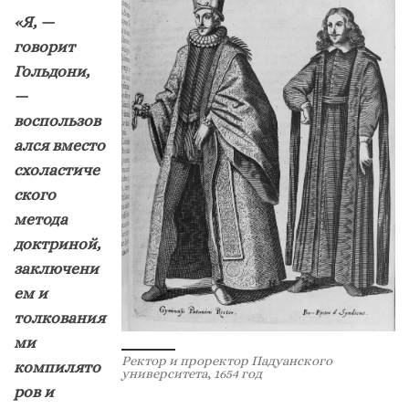
«Я, —
говорит
Гольдони,
—
воспользов
ался вместо
схоластиче
ского
метода
доктриной,
заключени
ем и
толкования
ми
Ректор и проректор Падуанского
компилято
университета
,
1654 год
ров и