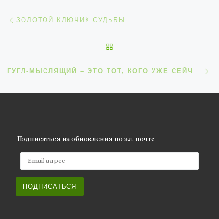
Навигация по записям
Предыдущая запись
ЗОЛОТОЙ КЛЮЧИК СУДЬБЫ…
ОБРАТНО К СПИСКУ ЗАП
С
ГУГЛ-МЫСЛЯЩИЙ – ЭТО ТОТ, КОГО УЖЕ СЕЙЧАС МОЖНО НАЗВАТЬ ПОСТЧЕЛОВЕКОМ
Подписаться на обновления по эл. почте
Email адрес
ПОДПИСАТЬСЯ