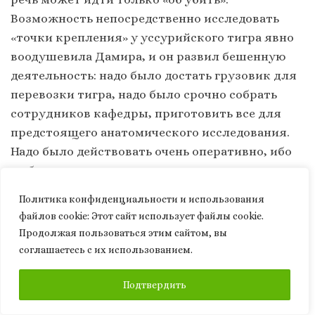
Возможность непосредственно исследовать
«точки крепления» у уссурийского тигра явно
воодушевила Дамира, и он развил бешенную
деятельность: надо было достать грузовик для
перевозки тигра, надо было срочно собрать
сотрудников кафедры, приготовить все для
предстоящего анатомического исследования.
Надо было действовать очень оперативно, ибо
на бедного тигра могли претендовать и другие
«охотники». Когда наутро все эти «охотники»
Политика конфиденциальности и использования
узнали о наличии тигра, он уже лежал
файлов сookie: Этот сайт использует файлы cookie.
освежеванный в лаборатории Дамира
Продолжая пользоваться этим сайтом, вы
Гаджиева,- без своей роскошной полосатой
соглашаетесь с их использованием.
шкуры тигр очень походил на тушу упитанной
ПОДПИСАТЬСЯ
коровы. Дамир в белом халате и шапочке
Подтвердить
проводил «вскрытие тела» и объяснял