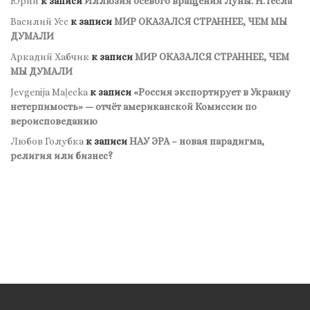
Юрий
к записи
Иллюзия осевого вращения Луны. Н.Тесла
Василий Усс
к записи
МИР ОКАЗАЛСЯ СТРАННЕЕ, ЧЕМ МЫ
ДУМАЛИ
Аркадий Хабчик
к записи
МИР ОКАЗАЛСЯ СТРАННЕЕ, ЧЕМ
МЫ ДУМАЛИ
Jevgenija Maļecka
к записи
«Россия экспортирует в Украину
нетерпимость» — отчёт американской Комиссии по
вероисповеданию
Любов Голубка
к записи
НАУ ЭРА – новая парадигма,
религия или бизнес?