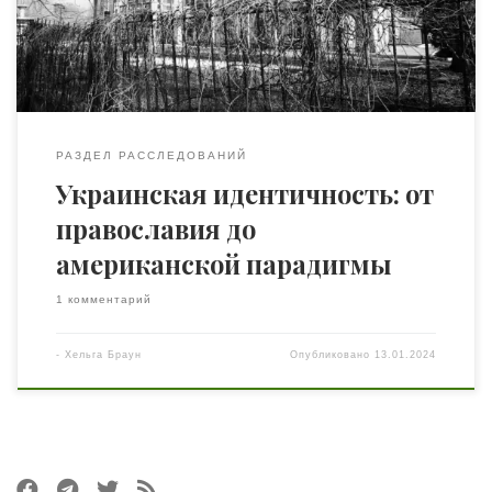
открытым, то на этот «рынок корней и со­
ответствующей им философии» может […]
РАЗДЕЛ РАССЛЕДОВАНИЙ
Украинская идентичность: от
православия до
американской парадигмы
1 комментарий
-
Хельга Браун
Опубликовано
13.01.2024