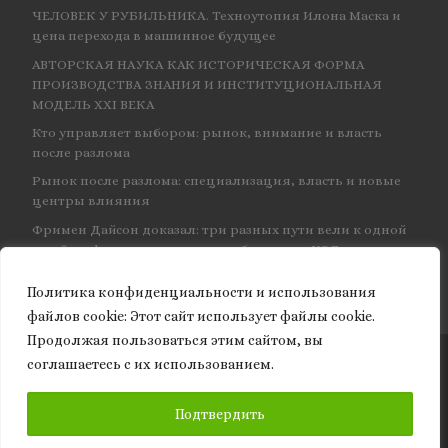
ЧЕЛОВЕК У РУБИЛЬНИКА. Техноутопия Илона Маска и
цена перехода в машинное будущее
АВТОРСКАЯ НАУКА КАК ИСТОРИЧЕСКАЯ ФОРМА
ПРОИЗВОДСТВА ЗНАНИЯ И ИНСТИТУЦИОНАЛЬНАЯ
МОДЕЛЬ XXI ВЕКА
Кто управляет выбором: рынок, внимание и власть
после разлома
Рынок после разлома: специализация, власть и новые
центры влияния
Фримен Дайсон доказал: три разных пути вели к одной
и той же физике — и навсегда объединил КЭД
Политика конфиденциальности и использования
файлов сookie: Этот сайт использует файлы cookie.
Продолжая пользоваться этим сайтом, вы
соглашаетесь с их использованием.
© 2026
Granite of science
– Все права защищены
ПОДПИСАТЬСЯ
Подтвердить