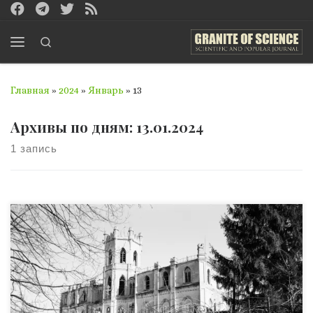
Перейти к содержимому
Search
Меню
Главная
»
2024
»
Январь
»
13
Архивы по дням:
13.01.2024
1 запись
Украина всегда привлекала особое внимание, она как
загадка, как одна из древних европейских исторических
колыбелей, хранящая в себе множество тайн по сей
день… Вопрос о «корнях» и украинской идентичности
стоит «ребром»; более того, до тех пор, пока он остаётся