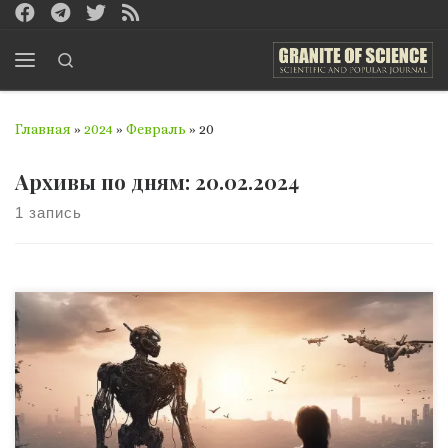
Перейти к содержимому
Search
Меню
Главная
»
2024
»
Февраль
»
20
Архивы по дням:
20.02.2024
1 запись
Недавно ученые из Стэнфордского университета и ряда
других научных институтов США исследовали, как
нейросети на основе языковых моделей поведут себя
при принятии геополитических решений. Пишет
издание Futurism со ссылкой на научную статью ученых.