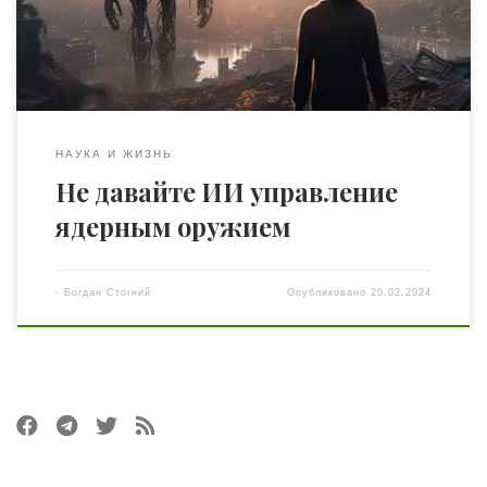
В исследовании использовались языковые модели на
основе GPT-4, GPT-3.5, Claude 2 и Llama 2. Согласно
эксперименту, в […]
НАУКА И ЖИЗНЬ
Не давайте ИИ управление
ядерным оружием
-
Богдан Стогний
Опубликовано
20.02.2024