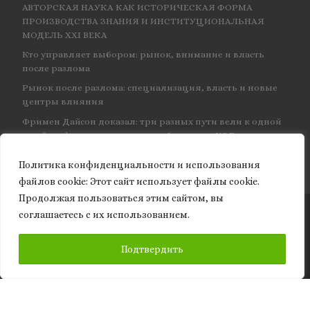
АВТОРСКАЯ НАУКА КАК ИСТОРИЧЕСКАЯ ФОРМА
ПРОИЗВОДСТВА ЗНАНИЯ И ИНСТИТУЦИОНАЛЬНАЯ
МОДЕЛЬ XXI ВЕКА
Кто управляет выбором: рынок, внимание и власть
после разлома
Рынок после разлома: специализация, власть и новые
центры влияния
Фримен Дайсон доказал: три разных пути вели к одной
и той же физике — и навсегда объединил КЭД
Политика конфиденциальности и использования
файлов сookie: Этот сайт использует файлы cookie.
Продолжая пользоваться этим сайтом, вы
соглашаетесь с их использованием.
© 2026
Granite of science
– Все права защищены
ПОДПИСАТЬСЯ
Подтвердить