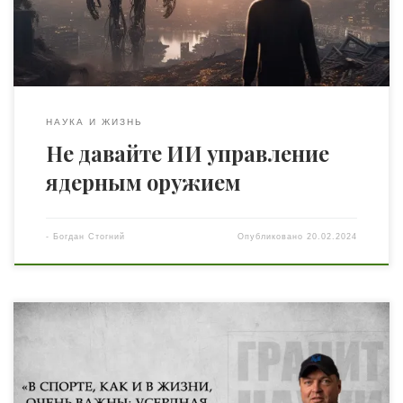
основе GPT-4, GPT-3.5, Claude 2 и Llama 2. Согласно
эксперименту, в […]
НАУКА И ЖИЗНЬ
Не давайте ИИ управление
ядерным оружием
-
Богдан Стогний
Опубликовано
20.02.2024
В мире существует множество примеров, когда люди,
добившись потрясающих результатов, совершенно не
могут объяснить, как им это удалось. Кто-то объясняет