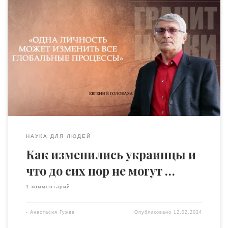
«Я выбрал науку, и могу сказать, что 50 лет моего
научного стажа меня не разочаровали», — говорит
Евгений Головаха. В новом интервью Евгений Иванович
рассказал о центральной проблеме обществоведов, к
которой много веков ученые даже не знают, как
подступиться; поведал о новом этапе трансформации
украинского общества, и дал наставление молодым […]
НАУКА ДЛЯ ЛЮДЕЙ
Как изменились украинцы и
что до сих пор не могут …
1 комментарий
-
Анастасия Гужва
Опубликовано
12.02.2024