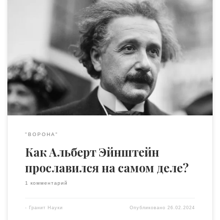
Лицо Альберта Эйнштейна стало одним из самых
узнаваемых в мире, а его личность занимает в нашей
культуре такое исключительное положение, что
журнал Time даже назвал его «Человеком столетия». Так
и хочется сказать, что такое внимание к его персоне
заслуженно — что физик показывал великолепные
результаты и пожинал плоды своего труда, […]
"ВОРОНА"
Как Альберт Эйнштейн
прославился на самом деле?
1 комментарий
-
Гранит Науки
Опубликовано
26.02.2024