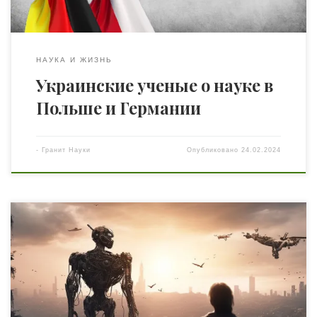
НАУКА И ЖИЗНЬ
Украинские ученые о науке в
Польше и Германии
-
Гранит Науки
Опубликовано
24.02.2024
Недавно ученые из Стэнфордского университета и ряда
других научных институтов США исследовали, как
нейросети на основе языковых моделей поведут себя
при принятии геополитических решений. Пишет
издание Futurism со ссылкой на научную статью ученых.
В исследовании использовались языковые модели на