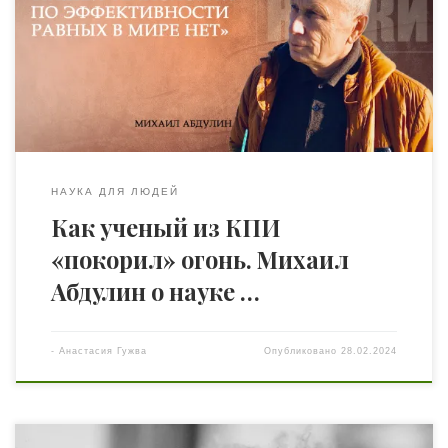
Загретдиновичем Абдулиным. Когда-то давно в одном
из первых интервью его с коллегами журналист назвал
«огнеборцами». Сегодня Михаил Загретдинович об
этом вспоминает со смехом и говорит, что он с огнем не
борется, а […]
НАУКА ДЛЯ ЛЮДЕЙ
Как ученый из КПИ
«покорил» огонь. Михаил
Абдулин о науке …
-
Анастасия Гужва
Опубликовано
28.02.2024