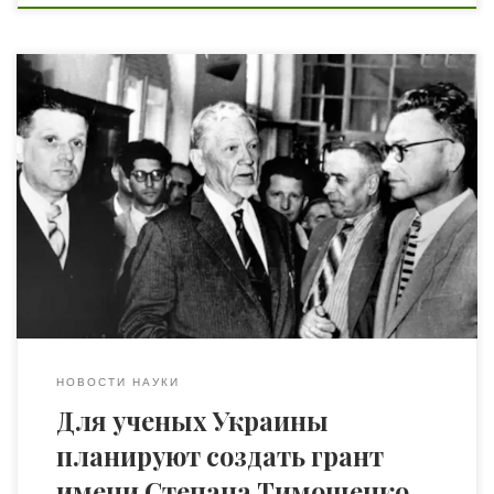
Такие личности как Степан Прокофьевич Тимошенко
меняют мир. С целью создания условий, чтобы в
Украине таких людей становилось только больше,
инициативные предприниматели из Сумской области
сейчас работают над созданием гранта для ученых-
конструкторов. Они учредили общественную
организацию «Украинская техноперспектива «, которая
сейчас на финальном этапе процесса регистрации.
Один из инициаторов проекта […]
НОВОСТИ НАУКИ
Для ученых Украины
планируют создать грант
имени Степана Тимошенко