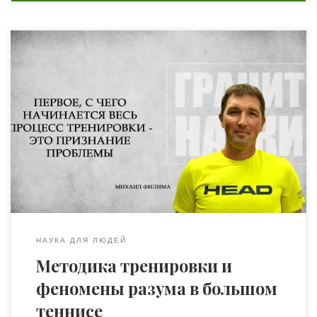
«Когда речь идёт о вашем — да, лично вашем успехе —
только вам выбирать у кого учиться, на кого равняться
и к чему стремиться. И, соответственно, какие
методические системы использовать для научения
себя, поскольку, как бы то ни было, человек учит себя
сам, а задача инструктора — максимально ему в […]
НАУКА ДЛЯ ЛЮДЕЙ
Методика тренировки и
феномены разума в большом
теннисе