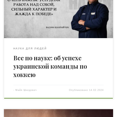
лишь фрагментарно, но целостную рабочую систему
описать не может. Тем и уникален фундаментальный
научный труд «Работа разума в режиме выполнения
задач. Том 1» академика Олега Мальцева и его научного
ассистента […]
НАУКА ДЛЯ ЛЮДЕЙ
Все по науке: об успехе
украинской команды по
хоккею
-
Maйя Шнедович
Опубликовано
14.02.2024