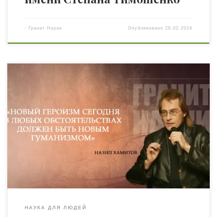
-
Гранит Науки
Опубликовано
26.02.2024
Вашему вниманию интервью с философом, писателем,
психоаналитиком, членом-корреспондентом
Национальной академии наук Украины, Президентом
международной ассоциации философского искусства
Назипом Хамитовым о его новой книге «Война в
Украине и новый гуманизм: Давид против Голиафа.
Метаантропология истории ХХІ века». Ранее с Назипом
Виленовичем была беседа о «новом гуманизме»,
опасностях неототалитаризма, проблеме «культуры
отмены» […]
НАУКА ДЛЯ ЛЮДЕЙ