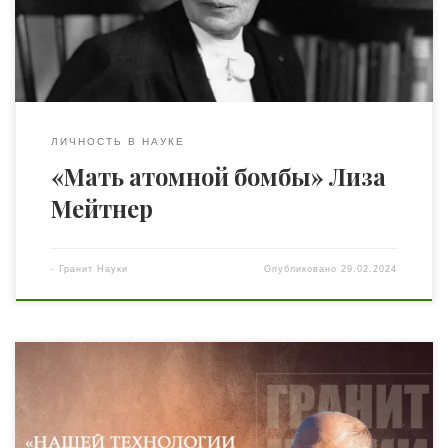
стыдясь своего открытия. Во время войны она
бойкотировала американский атомный проект, после
[…]
ЛИЧНОСТЬ В НАУКЕ
«Мать атомной бомбы» Лиза
Мейтнер
-
Гранит Науки
Опубликовано
29.02.2024
Вашему вниманию интервью с изобретателем,
доктором технических наук, автором более 30
изобретений и без пяти минут профессором Михаилом