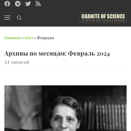
Перейти к содержимому
Search
Меню
Главная
»
2024
»
Февраль
Архивы по месяцам:
Февраль 2024
14 записей
Говорят, она бежала от нацистов из Берлина с атомной
бомбой в чемодане. Лиза Мейтнер действительно
открыла процесс деления ядра урана, но вот
Нобелевскую премию за это получил ее соратник Отто
Ган. Она никогда не оспаривала это решение, будто