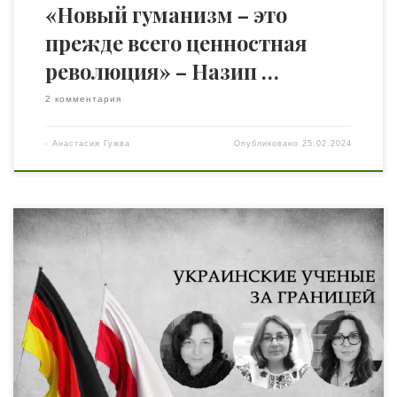
«Новый гуманизм – это
прежде всего ценностная
революция» – Назип …
2 комментария
-
Анастасия Гужва
Опубликовано
25.02.2024
Делимся с вами впечатлениями украинских ученых,
которые сейчас находятся в других европейских
странах, относительно различий в устройстве института
науки и работы их иностранных коллег. Статью также
можно прочитать на украинском языке Наталья
Доброер — доцент кафедры культурологии и
философии культуры Национального университета
«Одесская политехника». С 2022 г. стипендиат Польской
Академии […]