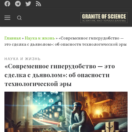
Перейти к содержимому
Search
Меню
Главная
»
Наука и жизнь
»
«Современное гиперудобство —
это сделка с дьяволом»: об опасности технологической эры
НАУКА И ЖИЗНЬ
«Современное гиперудобство — это
сделка с дьяволом»: об опасности
технологической эры