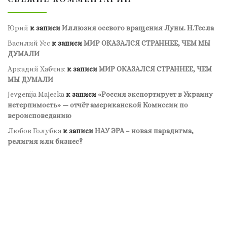
Юрий
к записи
Иллюзия осевого вращения Луны. Н.Тесла
Василий Усс
к записи
МИР ОКАЗАЛСЯ СТРАННЕЕ, ЧЕМ МЫ
ДУМАЛИ
Аркадий Хабчик
к записи
МИР ОКАЗАЛСЯ СТРАННЕЕ, ЧЕМ
МЫ ДУМАЛИ
Jevgenija Maļecka
к записи
«Россия экспортирует в Украину
нетерпимость» — отчёт американской Комиссии по
вероисповеданию
Любов Голубка
к записи
НАУ ЭРА – новая парадигма,
религия или бизнес?