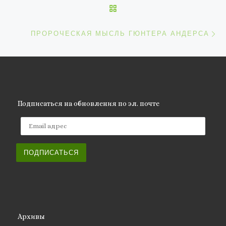
ОБРАТНО К СПИСКУ ЗАП
С
ПРОРОЧЕСКАЯ МЫСЛЬ ГЮНТЕРА АНДЕРСА
Подписаться на обновления по эл. почте
Email адрес
ПОДПИСАТЬСЯ
Архивы