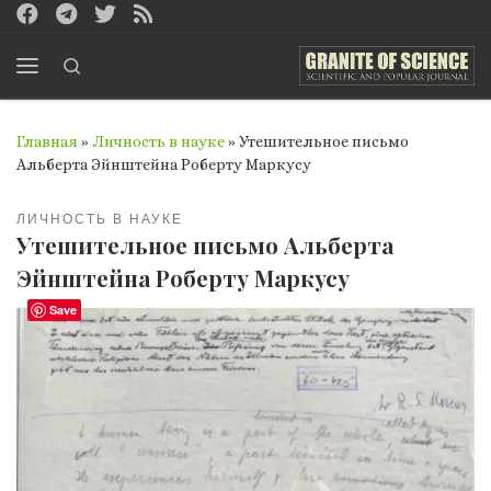
Перейти к содержимому
Search
Меню
Главная
»
Личность в науке
»
Утешительное письмо
Альберта Эйнштейна Роберту Маркусу
ЛИЧНОСТЬ В НАУКЕ
Утешительное письмо Альберта
Эйнштейна Роберту Маркусу
Save