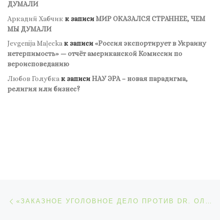
ДУМАЛИ
Аркадий Хабчик
к записи
МИР ОКАЗАЛСЯ СТРАННЕЕ, ЧЕМ
МЫ ДУМАЛИ
Jevgenija Maļecka
к записи
«Россия экспортирует в Украину
нетерпимость» — отчёт американской Комиссии по
вероисповеданию
Любов Голубка
к записи
НАУ ЭРА – новая парадигма,
религия или бизнес?
Навигация по записям
Предыдущая запись
«ЗАКАЗНОЕ УГОЛОВНОЕ ДЕЛО ПРОТИВ DR. ОЛЕГА МАЛЬЦЕВА – ЭТО ПОЗОР ПРАВООХРАНИТЕЛЬНОЙ СИСТЕМЫ УКРАИНЫ». КАНАДСКИЙ ПРОФЕССОР Y. MICHAL BODEMANN