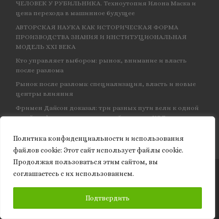
ЧЕЛОВЕК У РУБИЛЬНИКА. Техноутопия Илона Маска и
цена перехода в машинное будущее
АВТОРСКАЯ НАУКА КАК ИСТОРИЧЕСКАЯ ФОРМА
ПРОИЗВОДСТВА ЗНАНИЯ И ИНСТИТУЦИОНАЛЬНАЯ
МОДЕЛЬ XXI ВЕКА
Кто управляет выбором: рынок, внимание и власть
после разлома
Рынок после разлома: специализация, власть и новые
центры влияния
Фримен Дайсон доказал: три разных пути вели к одной
и той же физике — и навсегда объединил КЭД
Политика конфиденциальности и использования
файлов сookie: Этот сайт использует файлы cookie.
Продолжая пользоваться этим сайтом, вы
соглашаетесь с их использованием.
© 2026
Granite of science
– Все права защищены
ПОДПИСАТЬСЯ
Подтвердить