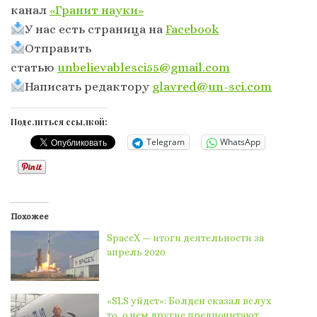
канал
«Гранит науки»
У нас есть страница на
Facebook
Отправить
статью
unbelievablesci55@gmail.com
Написать редактору
glavred@un-sci.com
Поделиться ссылкой:
Telegram
WhatsApp
Похожее
SpaceX — итоги деятельности за
апрель 2020
«SLS уйдет»: Болден сказал вслух
то, о чем другие предпочитают