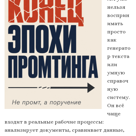
нельзя
восприн
имать
просто
как
генерато
р текста
или
умную
справоч
ную
систему.
Он всё
чаще
входит в реальные рабочие процессы:
анализирует документы, сравнивает данные,