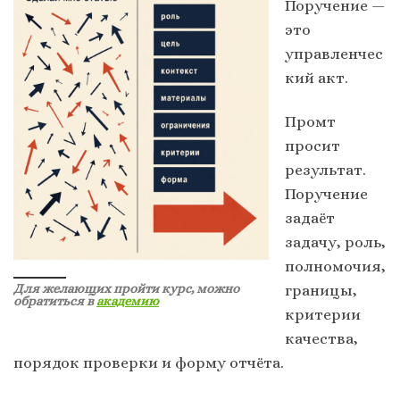
Поручение —
это
управленчес
кий акт.
Промт
просит
результат.
Поручение
задаёт
задачу, роль,
полномочия,
границы,
Для желающих пройти курс, можно
обратиться в
академию
критерии
качества,
порядок проверки и форму отчёта.