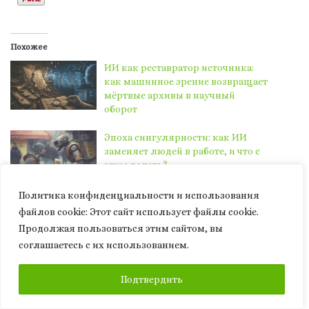
Похожее
ИИ как реставратор источника:
как машинное зрение возвращает
мёртвые архивы в научный
оборот
Эпоха сингулярности: как ИИ
заменяет людей в работе, и что с
этим делать?
Политика конфиденциальности и использования
Может ли ИИ заменить учёного —
файлов сookie: Этот сайт использует файлы cookie.
и что это значит для
финансирования науки
Продолжая пользоваться этим сайтом, вы
соглашаетесь с их использованием.
ПОДПИСАТЬСЯ
Подтвердить