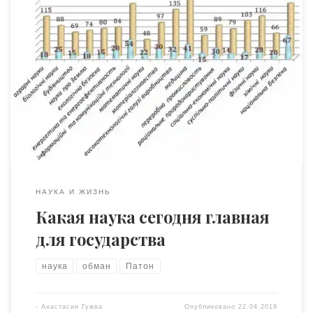
29 апреля Комитету по Государственным премиям
Украины в области науки и техники исполняется
полвека. Всё это время им руководит академик Борис
Патон, а за 50 лет в составе комитета перебывали 380
учёных. В прессе деятельность комитета освещается
крайне слабо. Такое впечатление, что журналисты,
заходят на сайт комитета (http://www.kdpu-nt.gov.ua/),
испытывают отвращение […]
НАУКА И ЖИЗНЬ
Какая наука сегодня главная
для государства
наука
обман
Патон
-
Анастасия Гужва
Опубликовано
22.04.2019