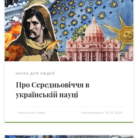
Ксенія Зборовська є засновницею руху Art of Mind –
«Мистецтво розуму», якому у травні виповнюється два
роки. Метою руху є залучення до обговорення
актуальних філософських питань якнайбільшого кола
людей. «Майданчик вільного інтелектуального пошуку»,
як називає ці зустрічі у середмісті Києва двічі, або й тричі
на тиждень співробітниця Президії Національної
академії […]
НАУКА ДЛЯ ЛЮДЕЙ
Про Середньовіччя в
українській науці
-
Анастасия Гужва
Опубликовано
16.05.2019