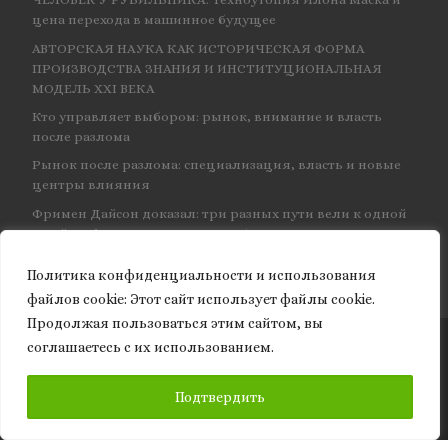
цена перехода в машинное будущее
АВТОРСКАЯ НАУКА КАК ИСТОРИЧЕСКАЯ ФОРМА
ПРОИЗВОДСТВА ЗНАНИЯ И ИНСТИТУЦИОНАЛЬНАЯ
МОДЕЛЬ XXI ВЕКА
Кто управляет выбором: рынок, внимание и власть
после разлома
Рынок после разлома: специализация, власть и новые
центры влияния
Фримен Дайсон доказал: три разных пути вели к одной
и той же физике — и навсегда объединил КЭД
Политика конфиденциальности и использования
файлов сookie: Этот сайт использует файлы cookie.
Продолжая пользоваться этим сайтом, вы
соглашаетесь с их использованием.
© 2026
Granite of science
– Все права защищены
ПОДПИСАТЬСЯ
Подтвердить