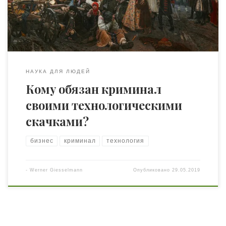
рассказать об исторических причинах укрепления
позиций криминальной традиции в вашей стране и
ментальных предпосылках существования […]
НАУКА ДЛЯ ЛЮДЕЙ
Кому обязан криминал
своими технологическими
скачками?
бизнес
криминал
технология
-
Werner Giesselmann
Опубликовано
29.05.2019