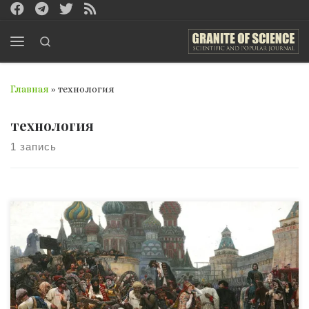
Перейти к содержимому
Search
Меню
Главная
»
технология
технология
1 запись
О том, что 75% украинского бизнеса имеет
криминальную подоплёку, мои любезные читатели,
полагаю, уже более чем информированы.
Ознакомившись с предыдущими статьями по данной
тематике, невозможно оставаться в неведении
относительно сего прискорбного факта. Сегодня я хочу