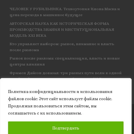
ЧЕЛОВЕК У РУБИЛЬНИКА. Техноутопия Илона Маска и
цена перехода в машинное будущее
АВТОРСКАЯ НАУКА КАК ИСТОРИЧЕСКАЯ ФОРМА
ПРОИЗВОДСТВА ЗНАНИЯ И ИНСТИТУЦИОНАЛЬНАЯ
МОДЕЛЬ XXI ВЕКА
Кто управляет выбором: рынок, внимание и власть
после разлома
Рынок после разлома: специализация, власть и новые
центры влияния
Фримен Дайсон доказал: три разных пути вели к одной
и той же физике — и навсегда объединил КЭД
Политика конфиденциальности и использования
файлов сookie: Этот сайт использует файлы cookie.
Продолжая пользоваться этим сайтом, вы
соглашаетесь с их использованием.
© 2026
Granite of science
– Все права защищены
ПОДПИСАТЬСЯ
Подтвердить