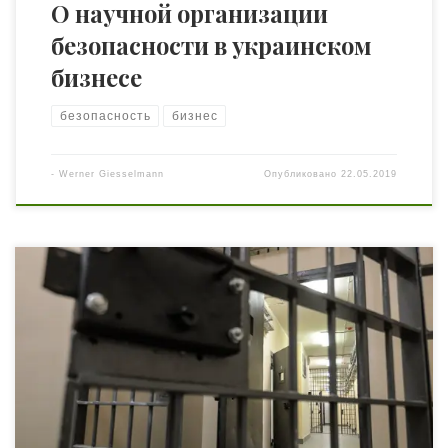
О научной организации
безопасности в украинском
бизнесе
безопасность
бизнес
-
Werner Giesselmann
Опубликовано
22.05.2019
Что бы там ни говорили, а на широтах СНГ почему-то
традиционно считается, что наука бизнесу не нужна.
Если хочешь быть богатым, как говорится, не ходи в
школу. Ваши люди чересчур увлеклись Киосаки,
который к бизнесу не имеет никакого отношения: у него
всё всегда заканчивается многоуровневым
маркетингом, который является обыкновенной
формой […]