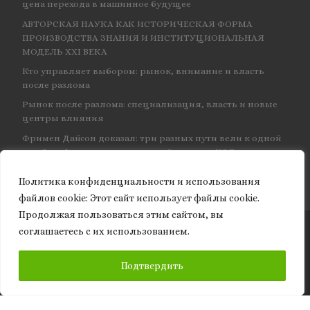
цена перехода в машинное будущее
АВТОРСКАЯ НАУКА КАК ИСТОРИЧЕСКАЯ ФОРМА
ПРОИЗВОДСТВА ЗНАНИЯ И ИНСТИТУЦИОНАЛЬНАЯ
МОДЕЛЬ XXI ВЕКА
Кто управляет выбором: рынок, внимание и власть
после разлома
Рынок после разлома: специализация, власть и новые
центры влияния
Фримен Дайсон доказал: три разных пути вели к одной
и той же физике — и навсегда объединил КЭД
Политика конфиденциальности и использования
файлов сookie: Этот сайт использует файлы cookie.
Продолжая пользоваться этим сайтом, вы
соглашаетесь с их использованием.
© 2026
Granite of science
– Все права защищены
ПОДПИСАТЬСЯ
Подтвердить