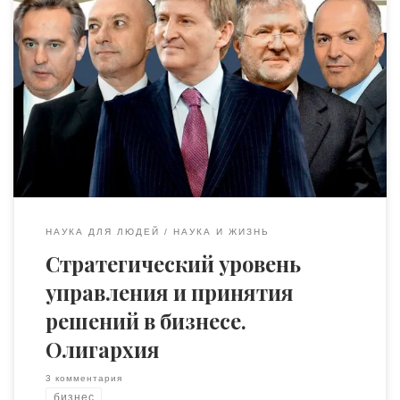
Появление олигархии в качестве стратегического
решения проблемы конкурентной борьбы с
государством на рынке. Примерно так звучала бы тема
новой докторской профессора Гиссельманна, если бы он
не удовлетворился очередной статьёй в нашем
издании. Любая человеческая система, насколько бы
человек глуп и бестолков не был, приспосабливается к
переменам. Только умные люди реагируют […]
НАУКА ДЛЯ ЛЮДЕЙ
НАУКА И ЖИЗНЬ
Стратегический уровень
управления и принятия
решений в бизнесе.
Олигархия
3 комментария
бизнес