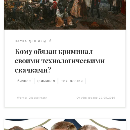
рассказать об исторических причинах укрепления
позиций криминальной традиции в вашей стране и
ментальных предпосылках существования […]
НАУКА ДЛЯ ЛЮДЕЙ
Кому обязан криминал
своими технологическими
скачками?
бизнес
криминал
технология
-
Werner Giesselmann
Опубликовано
29.05.2019