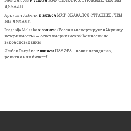
Василий Усс
к записи
МИР ОКАЗАЛСЯ СТРАННЕЕ, ЧЕМ МЫ
ДУМАЛИ
Аркадий Хабчик
к записи
МИР ОКАЗАЛСЯ СТРАННЕЕ, ЧЕМ
МЫ ДУМАЛИ
Jevgenija Maļecka
к записи
«Россия экспортирует в Украину
нетерпимость» — отчёт американской Комиссии по
вероисповеданию
Любов Голубка
к записи
НАУ ЭРА – новая парадигма,
религия или бизнес?