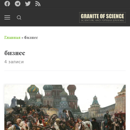
Перейти к содержимому
Search
Меню
Главная
»
бизнес
бизнес
4 записи
О том, что 75% украинского бизнеса имеет
криминальную подоплёку, мои любезные читатели,
полагаю, уже более чем информированы.
Ознакомившись с предыдущими статьями по данной
тематике, невозможно оставаться в неведении
относительно сего прискорбного факта. Сегодня я хочу