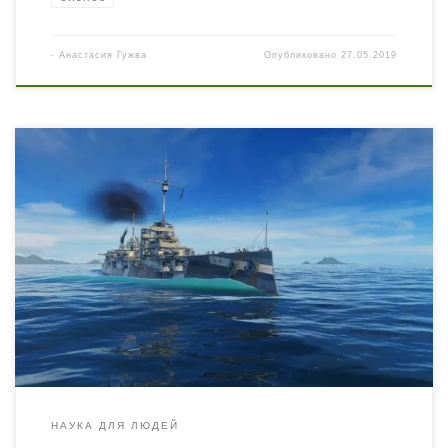
-
Анастасия Гужва
Опубликовано
27.05.2019
И снова наш автор с берегов Рейна хотел сделать лишь
лёгкий набросок исследования особенностей
организации безопасности в украинском бизнесе, а
вышла полноценная докторская под названием
«Коррупция как расширение компенсационной
системы стремящегося к науке криминала» Должен
сказать, что был весьма тронут читательской реакцией
на мою первую статью об украинском бизнесе. Уже […]
НАУКА ДЛЯ ЛЮДЕЙ