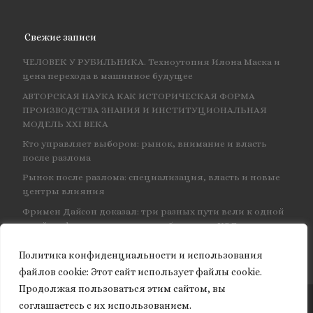
Свежие записи
ЧЕЛОВЕК У РУБИЛЬНИКА. Техноутопия Илона Маска и
цена перехода в машинное будущее
АВТОРСКАЯ НАУКА КАК ИСТОРИЧЕСКАЯ ФОРМА
ПРОИЗВОДСТВА ЗНАНИЯ И ИНСТИТУЦИОНАЛЬНАЯ
МОДЕЛЬ XXI ВЕКА
Кто управляет выбором: рынок, внимание и власть
после разлома
Рынок после разлома: специализация, власть и новые
центры влияния
Фримен Дайсон доказал: три разных пути вели к одной
и той же физике — и навсегда объединил КЭД
Политика конфиденциальности и использования
файлов сookie: Этот сайт использует файлы cookie.
Продолжая пользоваться этим сайтом, вы
соглашаетесь с их использованием.
© 2026
Granite of science
– Все права защищены