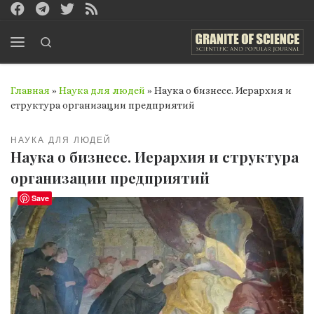
Перейти к содержимому
Search
Меню
Главная
»
Наука для людей
»
Наука о бизнесе. Иерархия и
структура организации предприятий
НАУКА ДЛЯ ЛЮДЕЙ
Наука о бизнесе. Иерархия и структура
организации предприятий
Save