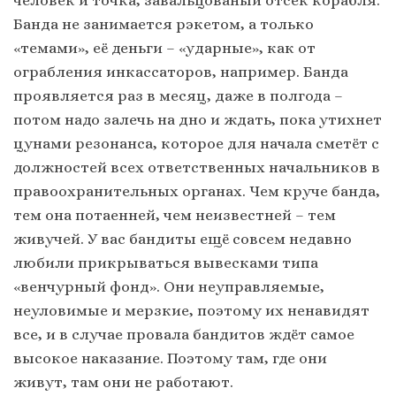
человек и точка, завальцованый отсек корабля.
Банда не занимается рэкетом, а только
«темами», её деньги – «ударные», как от
ограбления инкассаторов, например. Банда
проявляется раз в месяц, даже в полгода –
потом надо залечь на дно и ждать, пока утихнет
цунами резонанса, которое для начала сметёт с
должностей всех ответственных начальников в
правоохранительных органах. Чем круче банда,
тем она потаенней, чем неизвестней – тем
живучей. У вас бандиты ещё совсем недавно
любили прикрываться вывесками типа
«венчурный фонд». Они неуправляемые,
неуловимые и мерзкие, поэтому их ненавидят
все, и в случае провала бандитов ждёт самое
высокое наказание. Поэтому там, где они
живут, там они не работают.