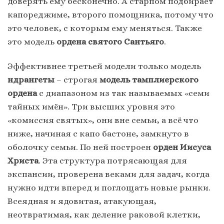
доверять ему бесконечно. А старпом подбирает
капореджиме, второго помощника, потому что
это человек, с которым ему меняться. Также
это модель
ордена святого Сантьяго
.
Эффективнее третьей модели только модель
ндрангеты
– строгая
модель тамплиерского
ордена
с диапазоном из так называемых «семи
тайных имён». Три высших уровня это
«комиссия святых», они вне семьи, а всё что
ниже, начиная с капо бастоне, замкнуто в
оболочку семьи. По ней построен
орден Иисуса
Христа
. Эта структура потрясающая для
экспансии, проверена веками для задач, когда
нужно идти вперед и поглощать новые рынки.
Всеядная и ядовитая, атакующая,
неотвратимая, как деление раковой клетки,