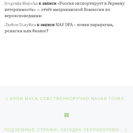
Jevgenija Maļecka
к записи
«Россия экспортирует в Украину
нетерпимость» — отчёт американской Комиссии по
вероисповеданию
Любов Голубка
к записи
НАУ ЭРА – новая парадигма,
религия или бизнес?
Навигация по записям
Предыдущая запись
ИЛОН МАСК СОБСТВЕННОРУЧНО НАЧАЛ ГОНКУ ЗА КОСМИЧЕСКИЙ ИНТЕРНЕТ. НО КОМУ ОН НУЖЕН?
ОБРАТНО К СПИСКУ ЗАП
С
ПОДЗЕМНЫЕ СТРАЖИ: ЗАГАДКА ТЕРРАКОТОВОЙ АРМИИ