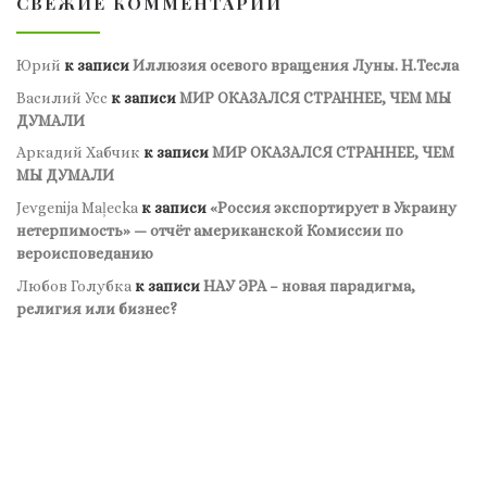
СВЕЖИЕ КОММЕНТАРИИ
Юрий
к записи
Иллюзия осевого вращения Луны. Н.Тесла
Василий Усс
к записи
МИР ОКАЗАЛСЯ СТРАННЕЕ, ЧЕМ МЫ
ДУМАЛИ
Аркадий Хабчик
к записи
МИР ОКАЗАЛСЯ СТРАННЕЕ, ЧЕМ
МЫ ДУМАЛИ
Jevgenija Maļecka
к записи
«Россия экспортирует в Украину
нетерпимость» — отчёт американской Комиссии по
вероисповеданию
Любов Голубка
к записи
НАУ ЭРА – новая парадигма,
религия или бизнес?