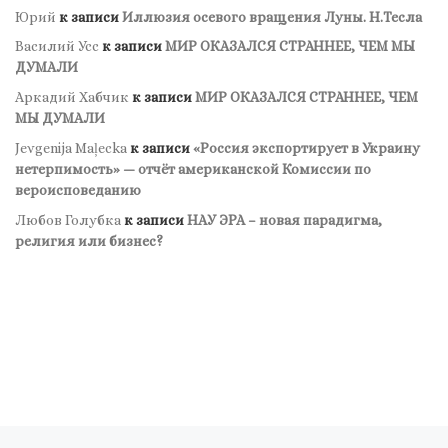
Юрий
к записи
Иллюзия осевого вращения Луны. Н.Тесла
Василий Усс
к записи
МИР ОКАЗАЛСЯ СТРАННЕЕ, ЧЕМ МЫ
ДУМАЛИ
Аркадий Хабчик
к записи
МИР ОКАЗАЛСЯ СТРАННЕЕ, ЧЕМ
МЫ ДУМАЛИ
Jevgenija Maļecka
к записи
«Россия экспортирует в Украину
нетерпимость» — отчёт американской Комиссии по
вероисповеданию
Любов Голубка
к записи
НАУ ЭРА – новая парадигма,
религия или бизнес?