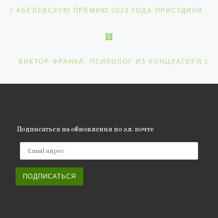
Навигация по записям
Предыдущая запись
АБЕЛЕВСКУЮ ПРЕМИЮ 2023 ГОДА ПРИСУДИЛИ ЗА РАБОТЫ ПО ДИФФЕРЕНЦИАЛЬНЫМ УРАВНЕНИЯМ
ОБРАТНО К СПИСКУ ЗАП
С
ВИКТОР ФРАНКЛ: ПСИХОЛОГ ИЗ КОНЦЛАГЕРЯ
Подписаться на обновления по эл. почте
Email адрес
ПОДПИСАТЬСЯ