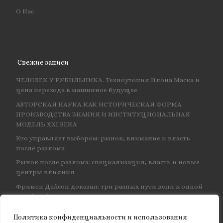
О Нас
Свежие записи
ЧЕЛОВЕК У РУБИЛЬНИКА. Техноутопия Илона Маска и
цена перехода в машинное будущее
АВТОРСКАЯ НАУКА КАК ИСТОРИЧЕСКАЯ ФОРМА
ПРОИЗВОДСТВА ЗНАНИЯ И ИНСТИТУЦИОНАЛЬНАЯ
МОДЕЛЬ XXI ВЕКА
Кто управляет выбором: рынок, внимание и власть
после разлома
Рынок после разлома: специализация, власть и новые
центры влияния
Фримен Дайсон доказал: три разных пути вели к одной
и той же физике — и навсегда объединил КЭД
Политика конфиденциальности и использования