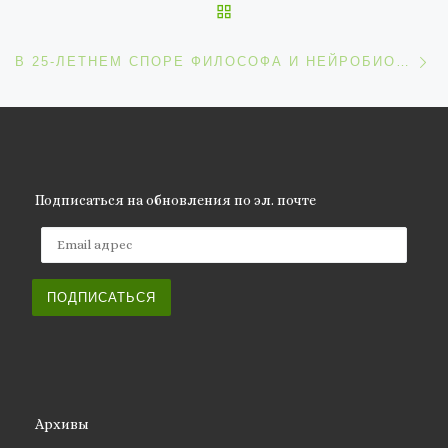
ОБРАТНО К СПИСКУ ЗАП
С
В 25-ЛЕТНЕМ СПОРЕ ФИЛОСОФА И НЕЙРОБИОЛОГА ОБ ИСТОКАХ СОЗНАНИЯ ПОБЕДИЛ ФИЛОСОФ
Подписаться на обновления по эл. почте
Email адрес
ПОДПИСАТЬСЯ
Архивы