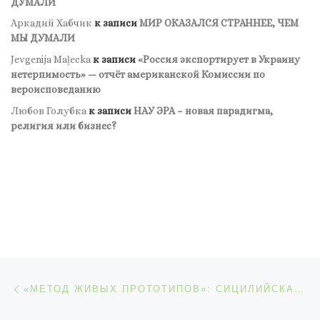
ДУМАЛИ
Аркадий Хабчик
к записи
МИР ОКАЗАЛСЯ СТРАННЕЕ, ЧЕМ
МЫ ДУМАЛИ
Jevgenija Maļecka
к записи
«Россия экспортирует в Украину
нетерпимость» — отчёт американской Комиссии по
вероисповеданию
Любов Голубка
к записи
НАУ ЭРА – новая парадигма,
религия или бизнес?
Навигация по записям
Предыдущая запись
«МЕТОД ЖИВЫХ ПРОТОТИПОВ»: СИЦИЛИЙСКАЯ МАФИЯ И СКАНДИНАВСКИЕ ВИКИНГИ