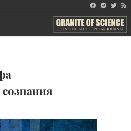
фа
х сознания