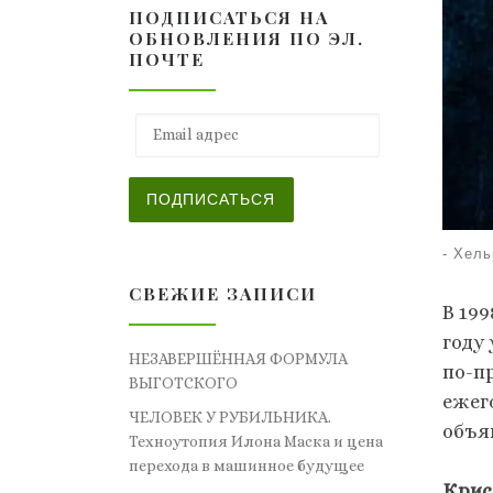
ПОДПИСАТЬСЯ НА
ОБНОВЛЕНИЯ ПО ЭЛ.
ПОЧТЕ
Email адрес
ПОДПИСАТЬСЯ
-
Хель
СВЕЖИЕ ЗАПИСИ
В 19
году
НЕЗАВЕРШЁННАЯ ФОРМУЛА
по-пр
ВЫГОТСКОГО
ежег
ЧЕЛОВЕК У РУБИЛЬНИКА.
объя
Техноутопия Илона Маска и цена
перехода в машинное будущее
Крис