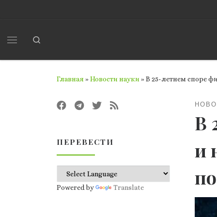
Перейти к содержимому
Search
Меню
Главная
»
Новости науки
»
В 25-летнем споре ф
НОВО
В 
ПЕРЕВЕСТИ
и 
по
Powered by
Translate