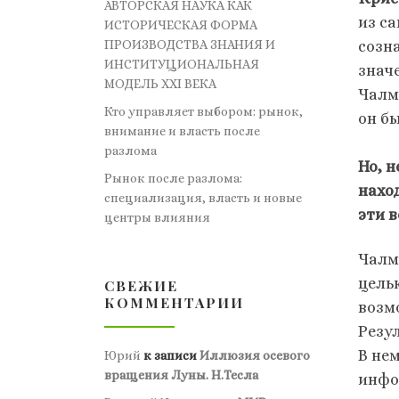
АВТОРСКАЯ НАУКА КАК
из с
ИСТОРИЧЕСКАЯ ФОРМА
созн
ПРОИЗВОДСТВА ЗНАНИЯ И
ИНСТИТУЦИОНАЛЬНАЯ
знач
МОДЕЛЬ XXI ВЕКА
Чалм
Кто управляет выбором: рынок,
он бы
внимание и власть после
разлома
Но, 
Рынок после разлома:
наход
специализация, власть и новые
эти 
центры влияния
Чалм
цель
СВЕЖИЕ
КОММЕНТАРИИ
возм
Резу
В не
Юрий
к записи
Иллюзия осевого
вращения Луны. Н.Тесла
инфо