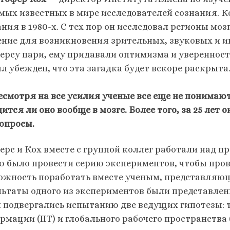
амых известных в мире исследователей сознания. К
ания в 1980-х. С тех пор он исследовал регионы мо
ение для возникновения зрительных, звуковых и 
ерсу пари, ему придавали оптимизма и уверенност
л убежден, что эта загадка будет вскоре раскрыта
несмотря на все усилия ученые все еще не понимают
ится ли оно вообще в мозге.
Более того, за 25 лет 
вопросы.
ерс и Кох вместе с группой коллег работали над п
ю было провести серию экспериментов, чтобы пров
ожность поработать вместе ученым, представляю
льтаты одного из экспериментов были представлен
м подвергались испытанию две ведущих гипотезы:
рмации (IIT) и глобального рабочего пространства