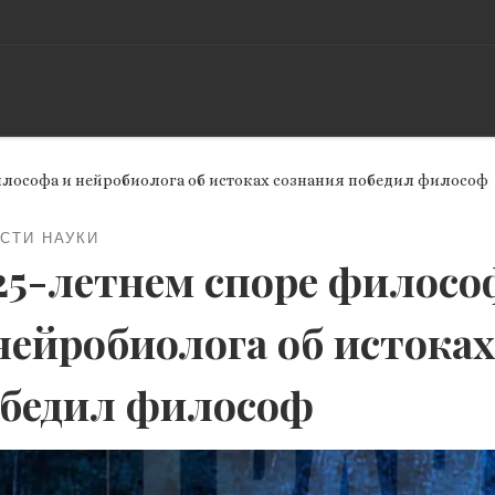
илософа и нейробиолога об истоках сознания победил философ
СТИ НАУКИ
25-летнем споре филосо
нейробиолога об истока
бедил философ