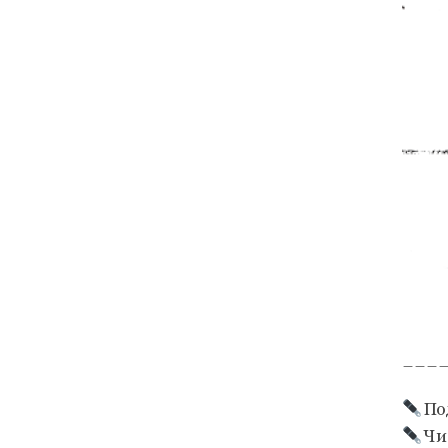
___
По
Чи