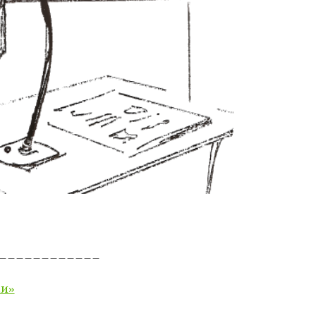
____________
ки»