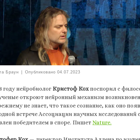
га Браун
|
Опубликовано
04.07.2023
98 году нейробиолог
Кристоф Кох
поспорил с фило
 ученые откроют нейронный механизм возникновени
ежнему не знает, что такое сознание, как оно поя
одной встрече Ассоциации научных исследований 
влен победителем в споре. Пишет
Nature.
тофер
Кох
— директор Института Аллена по изуче