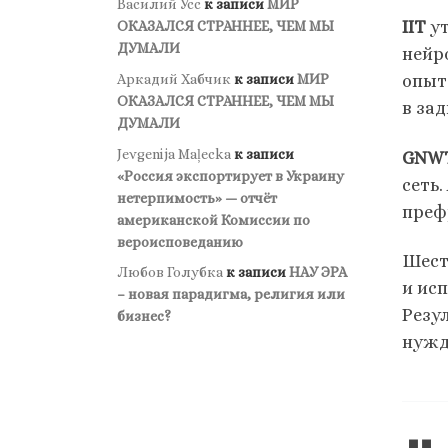
Василий Усс
к записи
МИР
IIT
у
ОКАЗАЛСЯ СТРАННЕЕ, ЧЕМ МЫ
ДУМАЛИ
нейр
Аркадий Хабчик
к записи
МИР
опыт
ОКАЗАЛСЯ СТРАННЕЕ, ЧЕМ МЫ
в зад
ДУМАЛИ
Jevgenija Maļecka
к записи
GNW
«Россия экспортирует в Украину
сеть
нетерпимость» — отчёт
преф
американской Комиссии по
вероисповеданию
Шест
Любов Голубка
к записи
НАУ ЭРА
и ис
– новая парадигма, религия или
Резул
бизнес?
нужд