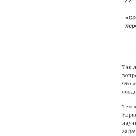
«Со
пер
Так 
вопр
что ж
созд
Тем 
Укра
науч
задач