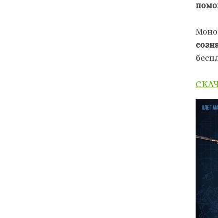
помо
Моно
созн
бесп
СКА