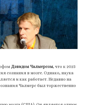
софом
Дэвидом Чалмерсом
, что к 2023
я сознания в мозге. Однако, наука
вляется и как работает. Недавно на
сознания Чалмерс был торжественно
нию мозга (США). Он является одним