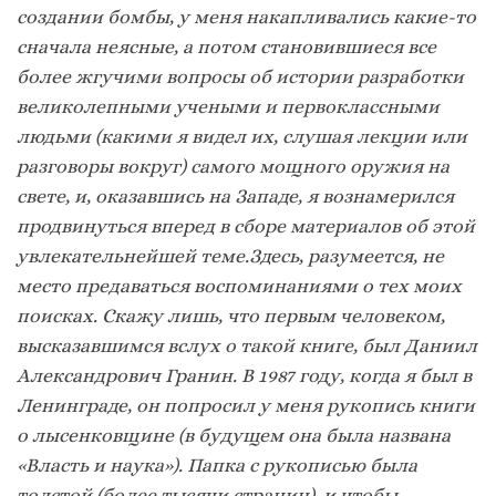
создании бомбы, у меня накапливались какие-то
сначала неясные, а потом становившиеся все
более жгучими вопросы об истории разработки
великолепными учеными и первоклассными
людьми (какими я видел их, слушая лекции или
разговоры вокруг) самого мощного оружия на
свете, и, оказавшись на Западе, я вознамерился
продвинуться вперед в сборе материалов об этой
увлекательнейшей теме.Здесь, разумеется, не
место предаваться воспоминаниями о тех моих
поисках. Скажу лишь, что первым человеком,
высказавшимся вслух о такой книге, был Даниил
Александрович Гранин. В 1987 году, когда я был в
Ленинграде, он попросил у меня рукопись книги
о лысенковщине (в будущем она была названа
«Власть и наука»). Папка с рукописью была
толстой (более тысячи страниц), и чтобы