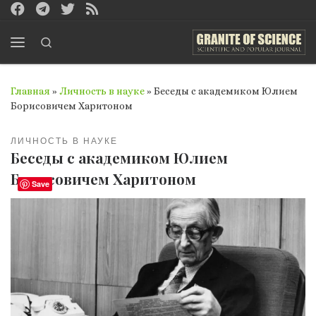
Перейти к содержимому
Search
Меню
Главная
»
Личность в науке
»
Беседы с академиком Юлием
Борисовичем Харитоном
ЛИЧНОСТЬ В НАУКЕ
Беседы с академиком Юлием
Борисовичем Харитоном
Save