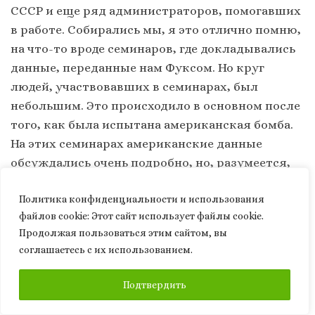
СССР и еще ряд администраторов, помогавших
в работе. Собирались мы, я это отлично помню,
на что-то вроде семинаров, где докладывались
данные, переданные нам Фуксом. Но круг
людей, участвовавших в семинарах, был
небольшим. Это происходило в основном после
того, как была испытана американская бомба.
На этих семинарах американские данные
обсуждались очень подробно, но, разумеется,
мы выдавали эти данные за собственные идеи.
Политика конфиденциальности и использования
Когда мы реализовали первый проект
файлов сookie: Этот сайт использует файлы cookie.
(воспроизвели американское устройство и
Продолжая пользоваться этим сайтом, вы
испытали его), дышать стало легче. Атмосфера
соглашаетесь с их использованием.
изменилась, и люди начали выдвигать свои
версии, свои идеи. Поймите, ведь мы жили в
ПОДПИСАТЬСЯ
Подтвердить
атмосфере гонки, в условиях, когда мы не
могли исключить, что американцы могут