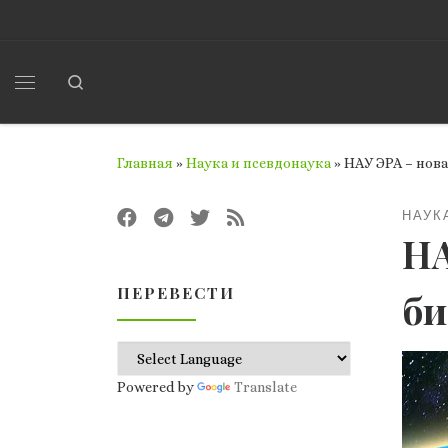
Перейти к содержимому
Search
Меню
Главная
»
Наука и псевдонаука
»
НАУ ЭРА – нов
НАУК
НА
ПЕРЕВЕСТИ
би
Powered by
Translate