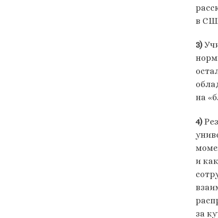
расс
в СШ
3)
Учи
норм
оста
обла
на «
4)
Рез
унив
моме
и ка
сотр
взаи
расп
за ку