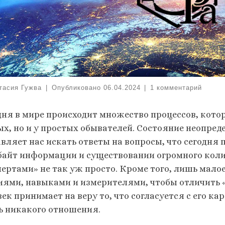
тасия Гужва
|
Опубликовано
06.04.2024
|
1 комментарий
дня в мире происходит множество процессов, кото
ых, но и у простых обывателей. Состояние неопред
авляет нас искать ответы на вопросы, что сегодня
байт информации и существовании огромного кол
пертами» не так уж просто. Кроме того, лишь мал
иями, навыками и измерителями, чтобы отличить «з
ек принимает на веру то, что согласуется с его ка
ь никакого отношения.