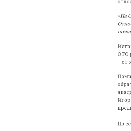
отно
«
На 
Отно
пожа
Исти
ОТО 
– от
Поми
обра
акад
Игор
пред
По е