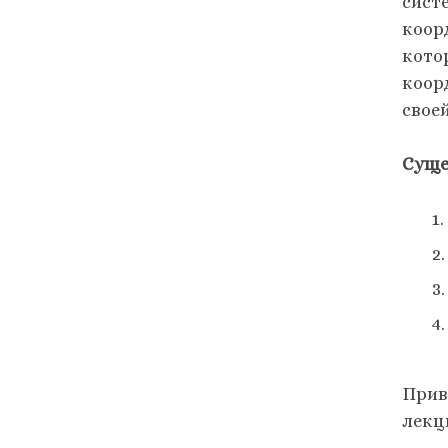
сист
коор
кото
коор
свое
Суще
Прив
лекц