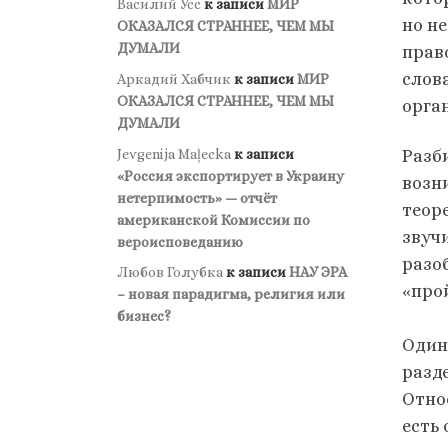
Василий Усс
к записи
МИР
но н
ОКАЗАЛСЯ СТРАННЕЕ, ЧЕМ МЫ
ДУМАЛИ
прав
слов
Аркадий Хабчик
к записи
МИР
ОКАЗАЛСЯ СТРАННЕЕ, ЧЕМ МЫ
орга
ДУМАЛИ
Jevgenija Maļecka
к записи
Разб
«Россия экспортирует в Украину
возн
нетерпимость» — отчёт
теор
американской Комиссии по
звуч
вероисповеданию
разо
Любов Голубка
к записи
НАУ ЭРА
«про
– новая парадигма, религия или
бизнес?
Один
разд
Отно
есть