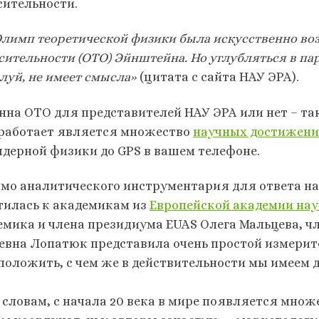
сительности.
Олимп теоретической физики была искусственно во
сительности (ОТО) Эйнштейна. Но углубляться в па
луй, не имеет смысла»
(цитата с сайта НАУ ЭРА).
нна ОТО для представителей НАУ ЭРА или нет – так 
работает является множество
научных достижен
 ядерной физики до GPS в вашем телефоне.
мо аналитического инструментария для ответа на 
тилась к академикам из
Европейской академии нау
емика и члена президиума EUAS Олега Мальцева, 
евна Лопатюк представила очень простой измерит
положить, с чем же в действительности мы имеем д
е словам, с начала 20 века в мире появляется мно