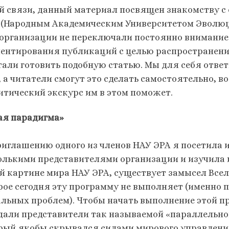
ой связи, данный материал посвящен знакомству с
 (Народным Академическим Университетом Эволюци
 организации не переключали постоянно внимание 
ентирования публикаций с целью распространения
тали готовить подобную статью. Мы для себя ответ
, а читатели смогут это сделать самостоятельно,
итический экскурс им в этом поможет.
ая парадигма»
риглашению одного из членов НАУ ЭРА я посетила 
олькими представителями организации и изучила и
й картине мира НАУ ЭРА, существует замысел Всел
рое сегодня эту программу не выполняет (именно п
альных проблем). Чтобы начать выполнение этой 
дали представители так называемой «параллельно
рый якобы скрывался силами мирового управления)