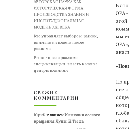
АВТОРСКАЯ НАУКА КАК
В эт
ИСТОРИЧЕСКАЯ ФОРМА
ЭРА»
ПРОИЗВОДСТВА ЗНАНИЯ И
этой
ИНСТИТУЦИОНАЛЬНАЯ
МОДЕЛЬ XXI ВЕКА
комм
мы с
Кто управляет выбором: рынок,
внимание и власть после
ЭРА»
разлома
анал
Рынок после разлома:
специализация, власть и новые
«Нов
центры влияния
По п
неск
СВЕЖИЕ
обще
КОММЕНТАРИИ
кото
глоб
Юрий
к записи
Иллюзия осевого
обла
вращения Луны. Н.Тесла
кото