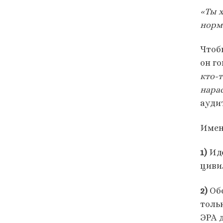
«Ты 
норма
Чтоб
он г
кто-т
нарас
ауди
Имен
1)
Иде
циви
2)
Об
тольк
ЭРА 