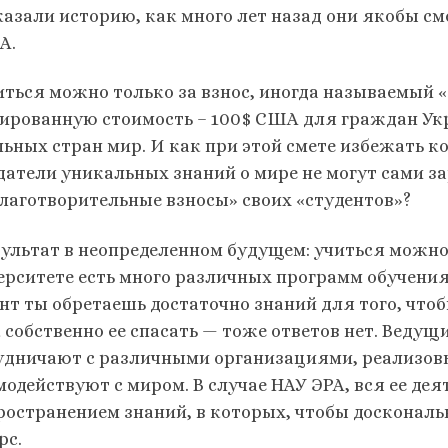
казали историю, как много лет назад они якобы см
А.
ться можно только за взнос, иногда называемый 
ированную стоимость – 100$ США для граждан Ук
льных стран мир. И как при этой смете избежать 
датели уникальных знаний о мире не могут сами з
благотворительные взносы» своих «студентов»?
ультат в неопределенном будущем: учиться можно 
ерситете есть много различных программ обучения
нт ты обретаешь достаточно знаний для того, что
к собственно ее спасать — тоже ответов нет. Веду
удничают с различными организациями, реализов
модействуют с миром. В случае НАУ ЭРА, вся ее дея
ространением знаний, в которых, чтобы доскональ
рс.