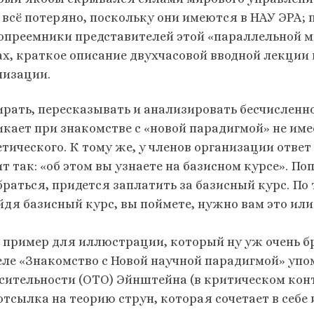
е всё потеряно, поскольку они имеются в НАУ ЭРА;
опреемники представителей этой «параллельной ми
ах, краткое описание двухчасовой вводной лекции 
низации.
ирать, пересказывать и анализировать бесчисленно
икает при знакомстве с «новой парадигмой» не име
етического. К тому же, у членов организации ответ
ит так: «об этом вы узнаете на базисном курсе». П
браться, придется заплатить за базисный курс. По 
йдя базисный курс, вы поймете, нужно вам это или 
 пример для иллюстрации, который ну уж очень бро
еле «Знакомство с Новой научной парадигмой» уп
сительности (ОТО) Эйнштейна (в критическом конте
 отсылка на теорию струн, которая сочетает в себе