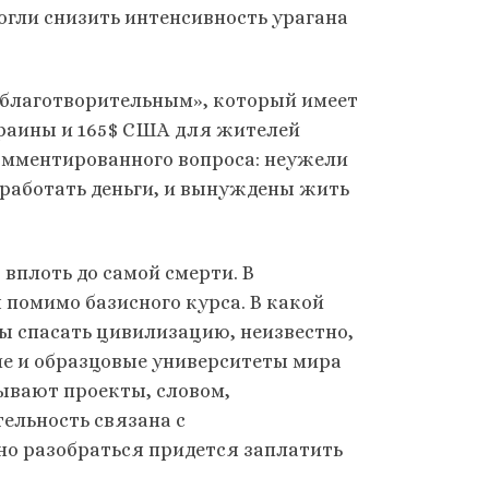
огли снизить интенсивность урагана
«благотворительным», который имеет
раины и 165$ США для жителей
комментированного вопроса: неужели
аработать деньги, и вынуждены жить
вплоть до самой смерти. В
 помимо базисного курса. В какой
бы спасать цивилизацию, неизвестно,
щие и образцовые университеты мира
ывают проекты, словом,
тельность связана с
но разобраться придется заплатить