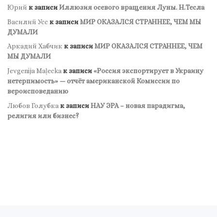
Юрий
к записи
Иллюзия осевого вращения Луны. Н.Тесла
Василий Усс
к записи
МИР ОКАЗАЛСЯ СТРАННЕЕ, ЧЕМ МЫ
ДУМАЛИ
Аркадий Хабчик
к записи
МИР ОКАЗАЛСЯ СТРАННЕЕ, ЧЕМ
МЫ ДУМАЛИ
Jevgenija Maļecka
к записи
«Россия экспортирует в Украину
нетерпимость» — отчёт американской Комиссии по
вероисповеданию
Любов Голубка
к записи
НАУ ЭРА – новая парадигма,
религия или бизнес?