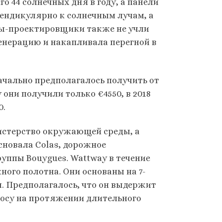
о 44 солнечных дня в году, а панели
пендикулярно к солнечным лучам, а
ры-проектировщики также не учли
енерацию и накапливала перегной в
ачально предполагалось получить от
у они получили только €4550, в 2018
0.
истерство окружающей среды, а
новала Colas, дорожное
ппы Bouygues. Wattway в течение
ого полотна. Они основаны на 7-
 Предполагалось, что он выдержит
осу на протяжении длительного