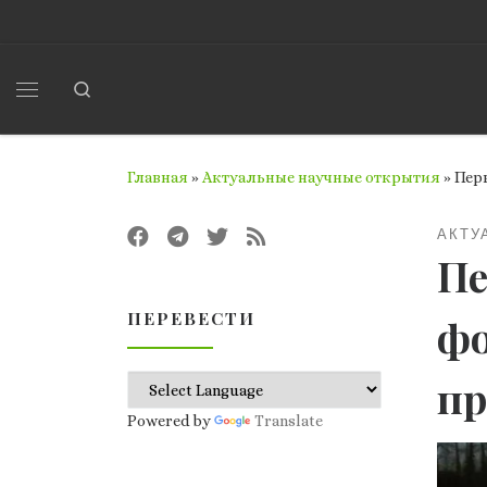
Перейти к содержимому
Search
Меню
Главная
»
Актуальные научные открытия
»
Пер
АКТУ
Пе
ПЕРЕВЕСТИ
фо
пр
Powered by
Translate