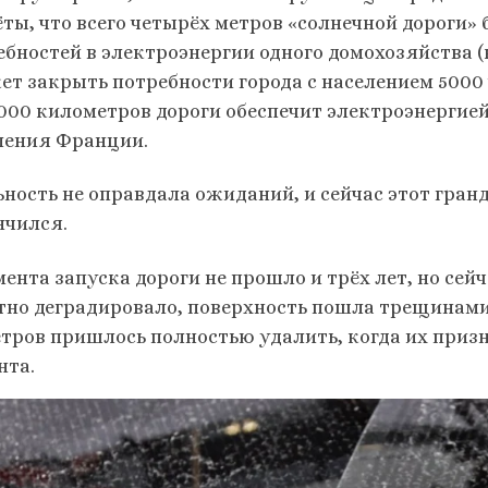
ёты, что всего четырёх метров «солнечной дороги»
ебностей в электроэнергии одного домохозяйства (
ет закрыть потребности города с населением 5000 
1000 километров дороги обеспечит электроэнергией
ления Франции.
ьность не оправдала ожиданий, и сейчас этот гран
нчился.
мента запуска дороги не прошло и трёх лет, но сей
тно деградировало, поверхность пошла трещинами 
етров пришлось полностью удалить, когда их пр
нта.