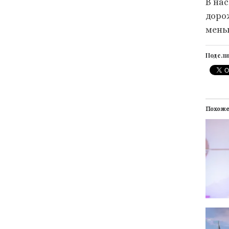
В на
доро
мень
Подели
Похож