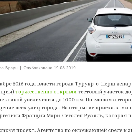
га Браун
|
Опубликовано
19.08.2019
кабре 2016 года власти города Турувр-о-Перш депа
нция)
торжественно открыли
тестовый участок до
пективой увеличения до 1000 км. По словам авторов
щение всех улиц города. На открытие приехала мин
ергетики Франции Мари-Сеголен Руаяль, которая н
сируя проект, Агентство по окружающей среде и 