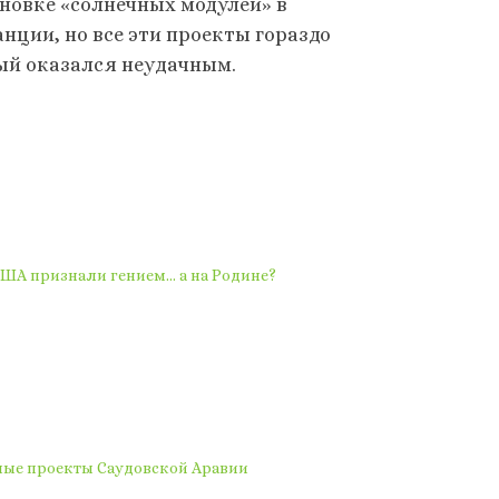
ановке «солнечных модулей» в
нции, но все эти проекты гораздо
ый оказался неудачным.
ША признали гением… а на Родине?
ные проекты Саудовской Аравии