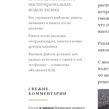
расч
ИНСТИТУЦИОНАЛЬНАЯ
МОДЕЛЬ XXI ВЕКА
потр
Кто управляет выбором: рынок,
смож
внимание и власть после
что 
разлома
насе
Рынок после разлома:
специализация, власть и новые
Реал
центры влияния
зако
Фримен Дайсон доказал: три
разных пути вели к одной и той
С мо
же физике — и навсегда
поло
объединил КЭД
90 м
ремо
СВЕЖИЕ
КОММЕНТАРИИ
Юрий
к записи
Иллюзия осевого