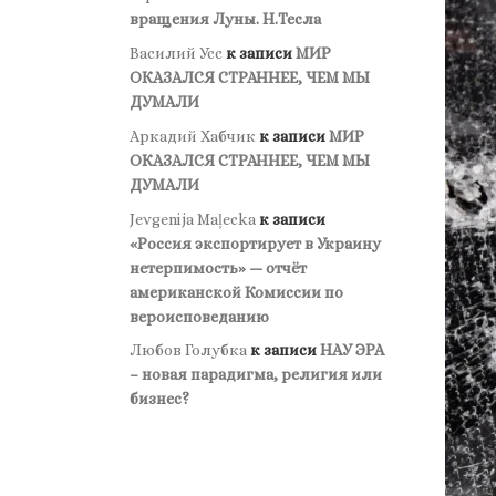
вращения Луны. Н.Тесла
Василий Усс
к записи
МИР
ОКАЗАЛСЯ СТРАННЕЕ, ЧЕМ МЫ
ДУМАЛИ
Аркадий Хабчик
к записи
МИР
ОКАЗАЛСЯ СТРАННЕЕ, ЧЕМ МЫ
ДУМАЛИ
Jevgenija Maļecka
к записи
«Россия экспортирует в Украину
нетерпимость» — отчёт
американской Комиссии по
вероисповеданию
Любов Голубка
к записи
НАУ ЭРА
– новая парадигма, религия или
бизнес?