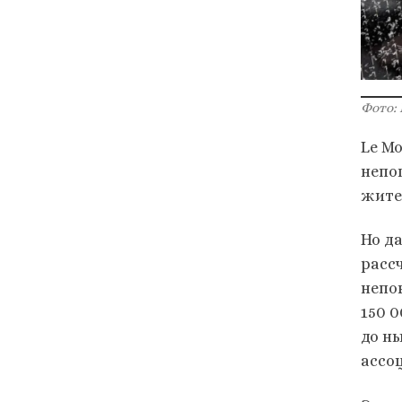
Фото: 
Le M
непо
жите
Но д
расс
непо
150 0
до н
ассо