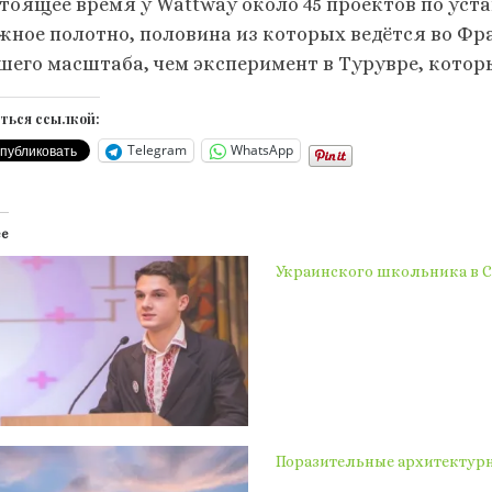
стоящее время у Wattway около 45 проектов по уст
жное полотно, половина из которых ведётся во Фра
шего масштаба, чем эксперимент в Турувре, котор
ться ссылкой:
Telegram
WhatsApp
ее
Украинского школьника в С
Поразительные архитектур