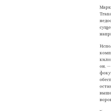
Марк
Tran
недо
суще
напр
Испо
комп
кило
он. 
фоку
обес
оста
выше
воро