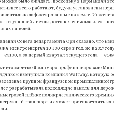
о можно было ожидать, поскольку в Нормандии всег
ктивнее всего работают, будучи установлены пер
оризонтально зафиксированные на земле. Инжене
кт от упавшей листвы, которая снижала электрог
инах панелей.
явлении Совета департамента Орн сказано, что изн
жи электроэнергии 10 500 евро в год, но в 2017 год
— €3100, а за первый квартал текущего года — €145
кт стоимостью 5 млн евро профинансировало Мин
ядчиком выступила компания Wattway, которую ос
азделение крупной французской промышленной гру
 лет разрабатывала подходящие панели для дорожн
иметровой плёнке поликристаллического кремния.
шегрузный транспорт и сможет противостоять изн
ени.