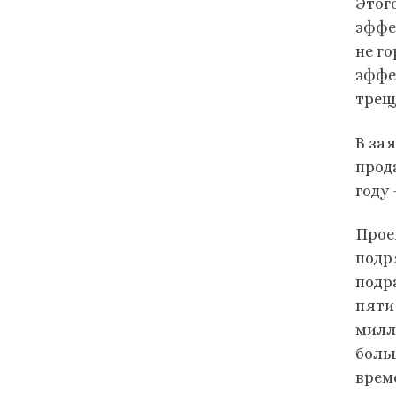
Этог
эффе
не г
эффе
трещ
В за
прода
году 
Прое
подр
подр
пяти
милл
боль
врем