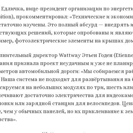
 Едличка, вице-президент организации по энергети
sition), прокомментировал: «Технические и эконом
статочно изучены. Это полный абсурд — внедрять 
ствующих решений, которые опробованы и являют
имер, фотоэлектрические элементы на крышах дом
лнительный директор Wattway Этьен Годен (Etienne
ания признала проект неудачным и уже не планир
метров автомобильной дороги: «Мы собираемся раб
— Наша система не подходит для развёртывания н
сируемся на небольших модулях по три, шесть или
печивают достаточно электричества для видеокам
новки или зарядной станции для велосипедов. Цена
, чем у обычных панелей, но их приклеивание к з
вства».