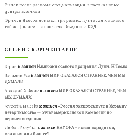
Рынок после разлома: специализация, власть и новые
центры влияния
Фримен Дайсон доказал: три разных пути вели к одной и
той же физике — и навсегда объединил КЭД
СВЕЖИЕ КОММЕНТАРИИ
Юрий
к записи
Иллюзия осевого вращения Луны. Н.Тесла
Василий Усс
к записи
МИР ОКАЗАЛСЯ СТРАННЕЕ, ЧЕМ МЫ
ДУМАЛИ
Аркадий Хабчик
к записи
МИР ОКАЗАЛСЯ СТРАННЕЕ, ЧЕМ
МЫ ДУМАЛИ
Jevgenija Maļecka
к записи
«Россия экспортирует в Украину
нетерпимость» — отчёт американской Комиссии по
вероисповеданию
Любов Голубка
к записи
НАУ ЭРА – новая парадигма,
религия или бизнес?