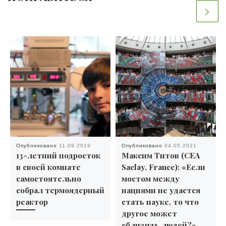
Опубликовано
11.09.2019
Опубликовано
04.05.2021
13-летний подросток
Максим Титов (CEA
в своей комнате
Saclay, France): «Если
самостоятельно
мостом между
собрал термоядерный
нациями не удастся
реактор
стать науке, то что
другое может
сблизить людей?»