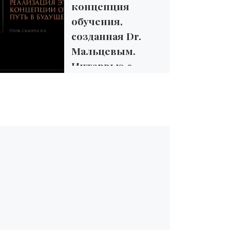
концепция
обучения,
созданная Dr.
Мальцевым.
Интервью с
проф. В.А.
Скворцом
Рецензия на
монографию Олега
Мальцева и Ирины
Лопатюк «РАБОТА
РАЗУМА В РЕЖИМЕ
ВЫПОЛНЕНИЯ ЗАДАЧ»
(Одесса, 2023, 1 том, 493
с.). Автор: профессор […]