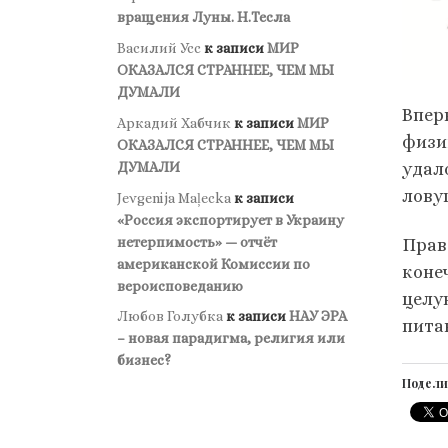
вращения Луны. Н.Тесла
Василий Усс
к записи
МИР
ОКАЗАЛСЯ СТРАННЕЕ, ЧЕМ МЫ
ДУМАЛИ
Впер
Аркадий Хабчик
к записи
МИР
физи
ОКАЗАЛСЯ СТРАННЕЕ, ЧЕМ МЫ
ДУМАЛИ
удал
лову
Jevgenija Maļecka
к записи
«Россия экспортирует в Украину
нетерпимость» — отчёт
Правд
американской Комиссии по
коне
вероисповеданию
целу
Любов Голубка
к записи
НАУ ЭРА
пита
– новая парадигма, религия или
бизнес?
Подели