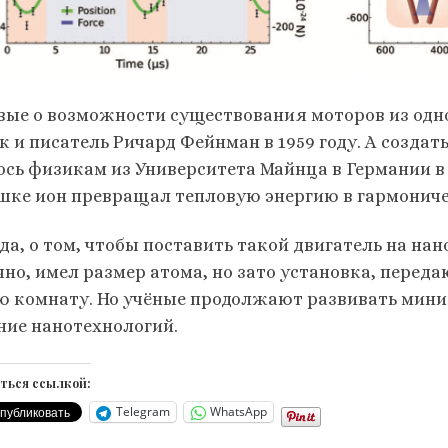
вые о возможности существования моторов из одн
к и писатель Ричард Фейнман в 1959 году. А создат
ось физикам из Университета Майнца в Германии в 
шке ион превращал тепловую энергию в гармониче
а, о том, чтобы поставить такой двигатель на нан
чно, имел размер атома, но зато установка, перед
ю комнату. Но учёные продолжают развивать мини-
ние нанотехнологий.
ться ссылкой:
Telegram
WhatsApp