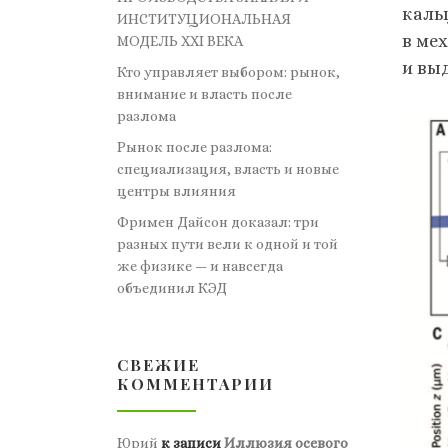
каль
ИНСТИТУЦИОНАЛЬНАЯ
в ме
МОДЕЛЬ XXI ВЕКА
и вы
Кто управляет выбором: рынок,
внимание и власть после
разлома
Рынок после разлома:
специализация, власть и новые
центры влияния
Фримен Дайсон доказал: три
разных пути вели к одной и той
же физике — и навсегда
объединил КЭД
СВЕЖИЕ
КОММЕНТАРИИ
Юрий
к записи
Иллюзия осевого