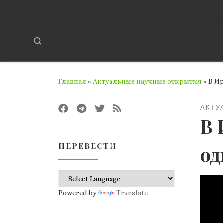
Перейти к содержимому
Search
Меню
Главная
»
Актуальные научные открытия
»
В И
АКТУ
В 
ПЕРЕВЕСТИ
од
Powered by
Translate