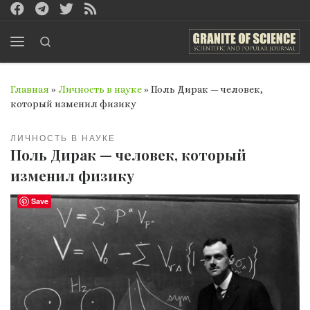
Перейти к содержимому
Search
Меню
Главная
»
Личность в науке
»
Поль Дирак — человек,
который изменил физику
ЛИЧНОСТЬ В НАУКЕ
Поль Дирак — человек, который
изменил физику
Save