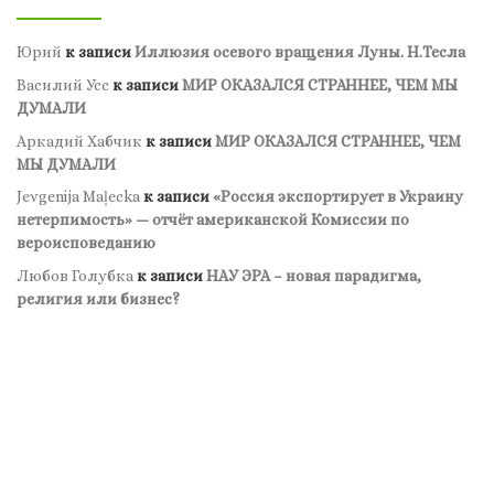
Юрий
к записи
Иллюзия осевого вращения Луны. Н.Тесла
Василий Усс
к записи
МИР ОКАЗАЛСЯ СТРАННЕЕ, ЧЕМ МЫ
ДУМАЛИ
Аркадий Хабчик
к записи
МИР ОКАЗАЛСЯ СТРАННЕЕ, ЧЕМ
МЫ ДУМАЛИ
Jevgenija Maļecka
к записи
«Россия экспортирует в Украину
нетерпимость» — отчёт американской Комиссии по
вероисповеданию
Любов Голубка
к записи
НАУ ЭРА – новая парадигма,
религия или бизнес?