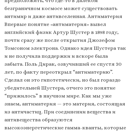
предположить, что где-то в далеком
безграничном космосе может существовать
антимир и даже антивселенная. Антиматерия
Впервые понятие «антиматерия» вывел
английский физик Артур Шустер в 1898 году,
почти сразу же после открытия Джозефом
Томсоном электрона. Однако идея Шустера так
и не получила поддержки и вскоре была
забыта. Поль Дирак, озвучивший ее спустя 30
лет, по факту переоткрыл “антиматерию”.
Сделал он это гипотетически, но был гораздо
убедительней Шустера, отчего это понятие
“прижилось” в научном мире. Как мы уже
знаем, антиматерия — это материя, состоящая
из античастиц. При соединении вещества и
антивещества образуются
высокоэнергетические гамма-кванты, которые