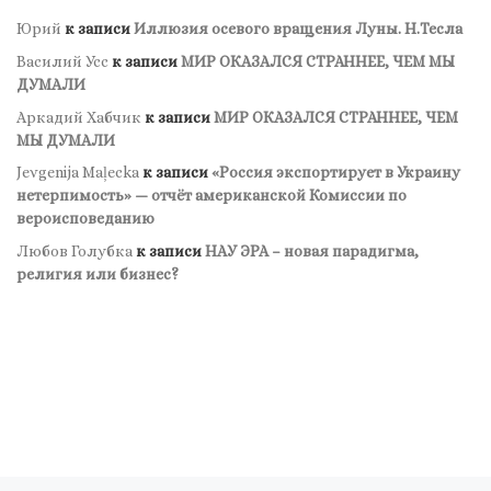
Юрий
к записи
Иллюзия осевого вращения Луны. Н.Тесла
Василий Усс
к записи
МИР ОКАЗАЛСЯ СТРАННЕЕ, ЧЕМ МЫ
ДУМАЛИ
Аркадий Хабчик
к записи
МИР ОКАЗАЛСЯ СТРАННЕЕ, ЧЕМ
МЫ ДУМАЛИ
Jevgenija Maļecka
к записи
«Россия экспортирует в Украину
нетерпимость» — отчёт американской Комиссии по
вероисповеданию
Любов Голубка
к записи
НАУ ЭРА – новая парадигма,
религия или бизнес?