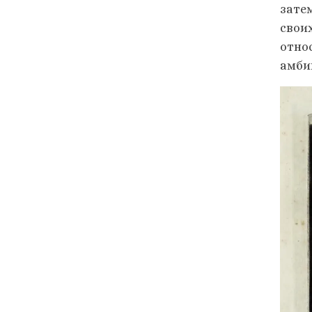
зате
свои
отно
амби