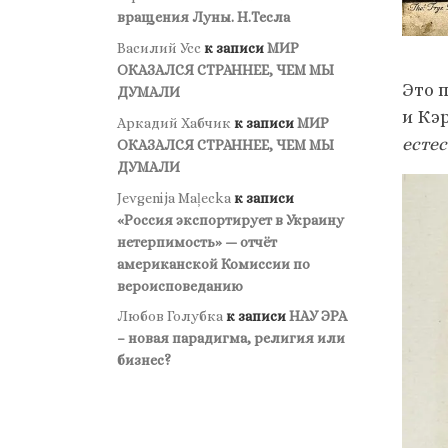
вращения Луны. Н.Тесла
Василий Усс
к записи
МИР
ОКАЗАЛСЯ СТРАННЕЕ, ЧЕМ МЫ
Это 
ДУМАЛИ
и Кэ
Аркадий Хабчик
к записи
МИР
есте
ОКАЗАЛСЯ СТРАННЕЕ, ЧЕМ МЫ
ДУМАЛИ
Jevgenija Maļecka
к записи
«Россия экспортирует в Украину
нетерпимость» — отчёт
американской Комиссии по
вероисповеданию
Любов Голубка
к записи
НАУ ЭРА
– новая парадигма, религия или
бизнес?