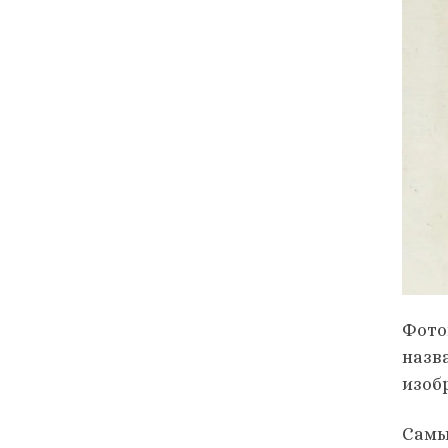
Фото
назв
изоб
Самы