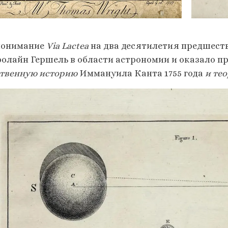
понимание
Via Lactea
на два десятилетия предшест
ролайн Гершель в области астрономии и оказало п
ственную историю
Иммануила Канта 1755 года
и те