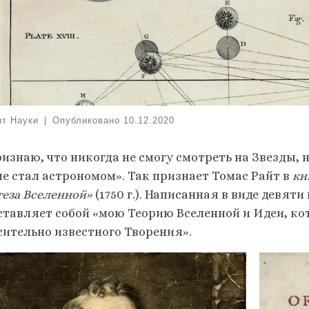
ит Науки
|
Опубликовано
10.12.2020
изнаю, что никогда не смогу смотреть на Звезды, 
не стал астрономом». Так признает Томас Райт в
кн
теза Вселенной»
(1750 г.). Написанная в виде девят
ставляет собой «мою Теорию Вселенной и Идеи, к
сительно известного Творения».