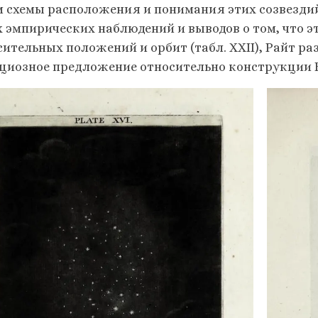
м схемы расположения и понимания этих созвездий (
х эмпирических наблюдений и выводов о том, что э
сительных положений и орбит (табл. XXII), Райт ра
циозное предложение относительно конструкции 