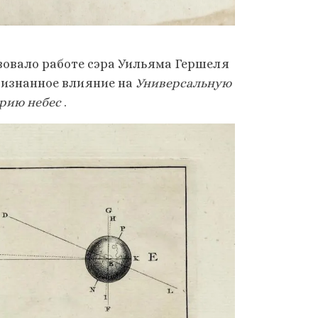
вовало работе сэра Уильяма Гершеля
ризнанное влияние на
Универсальную
орию небес
.