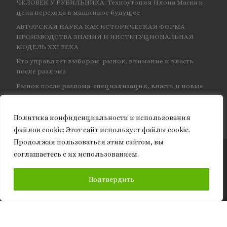
ЧЕЛОВЕК У РУБИЛЬНИКА. Техноутопия Илона Маска и
цена перехода в машинное будущее
АВТОРСКАЯ НАУКА КАК ИСТОРИЧЕСКАЯ ФОРМА
ПРОИЗВОДСТВА ЗНАНИЯ И ИНСТИТУЦИОНАЛЬНАЯ
МОДЕЛЬ XXI ВЕКА
Кто управляет выбором: рынок, внимание и власть
после разлома
Рынок после разлома: специализация, власть и новые
центры влияния
Политика конфиденциальности и использования
файлов сookie: Этот сайт использует файлы cookie.
Продолжая пользоваться этим сайтом, вы
соглашаетесь с их использованием.
© 2026
Granite of science
– Все права защищены
ПОДПИСАТЬСЯ
Подтвердить