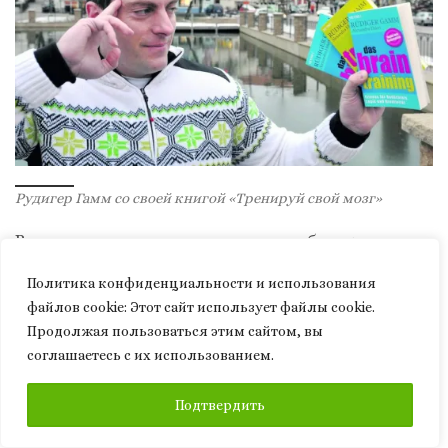
Рудигер Гамм со своей книгой «Тренируй свой мозг»
В жизни случается так, что люди быстро
забывают тех, кем восхищались, на кого хотели
Политика конфиденциальности и использования
быть похожими, так же случилось и с
файлов сookie: Этот сайт использует файлы cookie.
Рудигером. Спустя 25 лет после
Продолжая пользоваться этим сайтом, вы
успеха, ажиотаж вокруг него несколько
соглашаетесь с их использованием.
испарился: он не выступает на телевидении,
нет съемок, нет предложений. За время своего
ПОДПИСАТЬСЯ
Подтвердить
пика популярности Рудигер Гамм написал